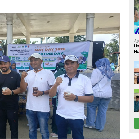
Ag
Us
Ho
Da