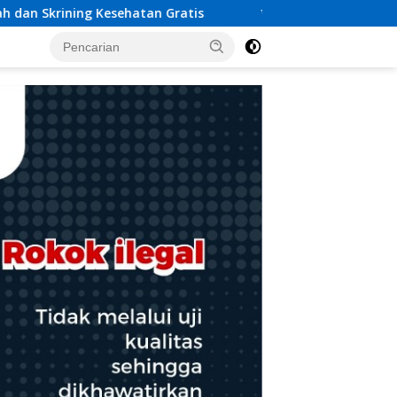
*Polda Babel Tegaskan Komitmen Penegakan Hukum Terkai