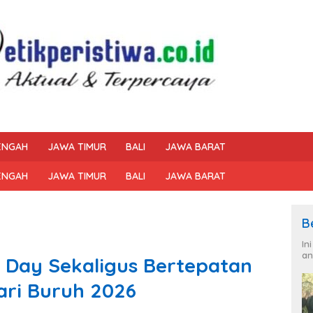
ENGAH
JAWA TIMUR
BALI
JAWA BARAT
ENGAH
JAWA TIMUR
BALI
JAWA BARAT
B
In
an
 Day Sekaligus Bertepatan
ari Buruh 2026