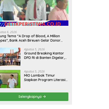
ustus 6, 2026
ung Tema “A Drop of Blood, A Million
pes”, Bank Aceh Bireuen Gelar Donor
rah dan Skrining Kesehatan Gratis
Agustus 5, 2026
Ground Breaking Kantor
DPD RI di Banten Digelar,
Kapolda Tegaskan
Komitmen Jaga
Kondusivitas Proyek
Agustus 5, 2026
MIO Lombok Timur
Siapkan Program Literasi
Terpadu di Lingkungan
Pesantren, Bekali Pelajar
Hadapi Era Digital
Selengkapnya