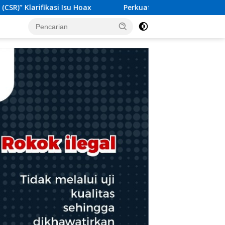
rkuat Sinergitas, Danlanal Nias Laksanakan Kunjungan Silaturah