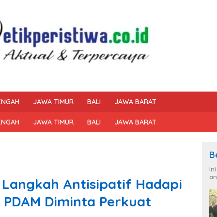
ENGAH
JAWA TIMUR
BALI
JAWA BARAT
ENGAH
JAWA TIMUR
BALI
JAWA BARAT
B
In
an
 Langkah Antisipatif Hadapi
 PDAM Diminta Perkuat