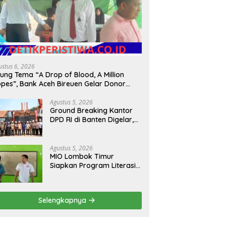
ustus 6, 2026
ung Tema “A Drop of Blood, A Million
pes”, Bank Aceh Bireuen Gelar Donor
rah dan Skrining Kesehatan Gratis
Agustus 5, 2026
Ground Breaking Kantor
DPD RI di Banten Digelar,
Kapolda Tegaskan
Komitmen Jaga
Kondusivitas Proyek
Agustus 5, 2026
MIO Lombok Timur
Siapkan Program Literasi
Terpadu di Lingkungan
Pesantren, Bekali Pelajar
Hadapi Era Digital
Selengkapnya