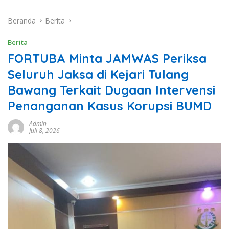
Beranda
Berita
Berita
FORTUBA Minta JAMWAS Periksa
Seluruh Jaksa di Kejari Tulang
Bawang Terkait Dugaan Intervensi
Penanganan Kasus Korupsi BUMD
Admin
Juli 8, 2026