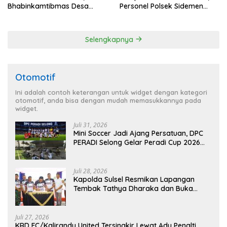
Bhabinkamtibmas Desa
Personel Polsek Sidemen
Sangkan Gunung Ajak
Gelar Patroli Dialogis
Warganya Kibarkan Bendera
Merah Putih
Selengkapnya
Otomotif
Ini adalah contoh keterangan untuk widget dengan kategori
otomotif, anda bisa dengan mudah memasukkannya pada
widget.
Juli 31, 2026
Mini Soccer Jadi Ajang Persatuan, DPC
PERADI Selong Gelar Peradi Cup 2026
Sambut Hari Kemerdekaan
Juli 28, 2026
Kapolda Sulsel Resmikan Lapangan
Tembak Tathya Dharaka dan Buka
Kejuaraan Menembak Bupati Sidrap Cup
II Tahun 2026
Juli 27, 2026
KRD FC/Kalirandu United Tersingkir Lewat Adu Penalti,