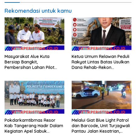
Rekomendasi untuk kamu
Masyarakat Alue Kuta
Ketua Umum Relawan Peduli
Bersiap Bangkit,
Rakyat Lintas Batas Usulkan
Pembersihan Lahan Pilot
Dana Rehab-Rekon
Project Penanaman Kacang
Pascabencana di Aceh
Tanah Dimulai Sabtu
Dikelola Langsung
Pemerintah Pusat
Pokdarkamtibmas Resor
Melalui Giat Blue Light Patrol
Kab Tangerang Hadir Dalam
dan Barcode, Unit Turjagwali
Kegiatan Apel Sabuk
Pantau Jalan Kesatrian,