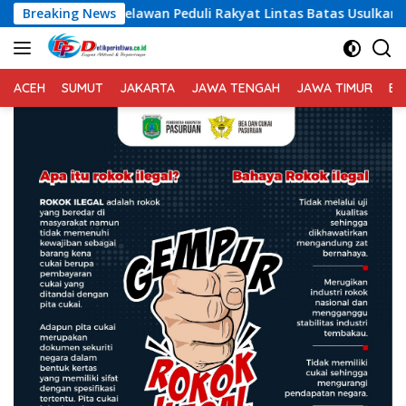
Langsung
eduli Rakyat Lintas Batas Usulkan Dana Rehab-Rekon Pascaben
Breaking News
ke
konten
ACEH
SUMUT
JAKARTA
JAWA TENGAH
JAWA TIMUR
BA