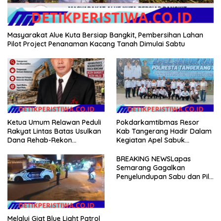
Masyarakat Alue Kuta Bersiap Bangkit, Pembersihan Lahan
Pilot Project Penanaman Kacang Tanah Dimulai Sabtu
Ketua Umum Relawan Peduli
Pokdarkamtibmas Resor
Rakyat Lintas Batas Usulkan
Kab Tangerang Hadir Dalam
Dana Rehab-Rekon
Kegiatan Apel Sabuk
Pascabencana di Aceh
Kamtibmas Polresta
Dikelola Langsung
Tangerang Tahun 2026
BREAKING NEWSLapas
Pemerintah Pusat
Semarang Gagalkan
Penyelundupan Sabu dan Pil
Koplo Lewat Modus Lempar
Paket, DPD GERAM Jateng
Beri Dukungan Penuh
Melalui Giat Blue Light Patrol