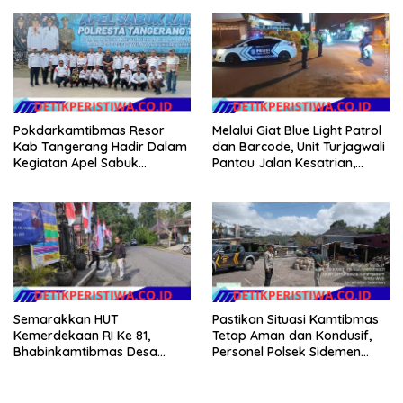
Tanah Dimulai Sabtu
Dikelola Langsung
Pemerintah Pusat
Pokdarkamtibmas Resor
Melalui Giat Blue Light Patrol
Kab Tangerang Hadir Dalam
dan Barcode, Unit Turjagwali
Kegiatan Apel Sabuk
Pantau Jalan Kesatrian,
Kamtibmas Polresta
Diponogoro dan Kartini
Tangerang Tahun 2026
Semarakkan HUT
Pastikan Situasi Kamtibmas
Kemerdekaan RI Ke 81,
Tetap Aman dan Kondusif,
Bhabinkamtibmas Desa
Personel Polsek Sidemen
Sangkan Gunung Ajak
Gelar Patroli Dialogis
Warganya Kibarkan Bendera
Merah Putih