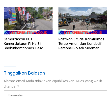
Kamtibmas Polresta
Diponogoro dan Kartini
Tangerang Tahun 2026
Semarakkan HUT
Pastikan Situasi Kamtibmas
Kemerdekaan RI Ke 81,
Tetap Aman dan Kondusif,
Bhabinkamtibmas Desa
Personel Polsek Sidemen
Sangkan Gunung Ajak
Gelar Patroli Dialogis
Warganya Kibarkan Bendera
Merah Putih
Tinggalkan Balasan
Alamat email Anda tidak akan dipublikasikan.
Ruas yang wajib
ditandai
*