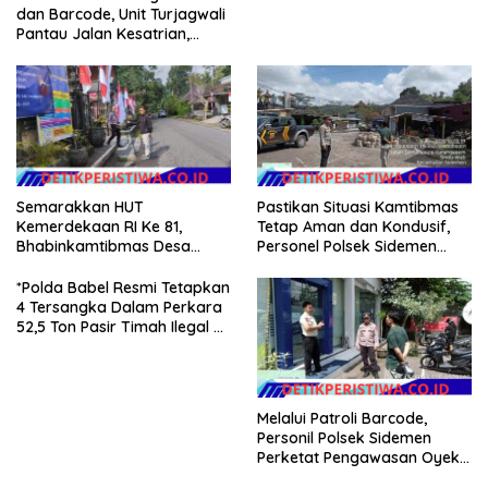
dan Barcode, Unit Turjagwali
Pantau Jalan Kesatrian,
Diponogoro dan Kartini
Semarakkan HUT
Pastikan Situasi Kamtibmas
Kemerdekaan RI Ke 81,
Tetap Aman dan Kondusif,
Bhabinkamtibmas Desa
Personel Polsek Sidemen
Sangkan Gunung Ajak
Gelar Patroli Dialogis
Warganya Kibarkan Bendera
*Polda Babel Resmi Tetapkan
Merah Putih
4 Tersangka Dalam Perkara
52,5 Ton Pasir Timah Ilegal Di
Belitung*
Melalui Patroli Barcode,
Personil Polsek Sidemen
Perketat Pengawasan Oyek
Vital dan Pusat Keramaian