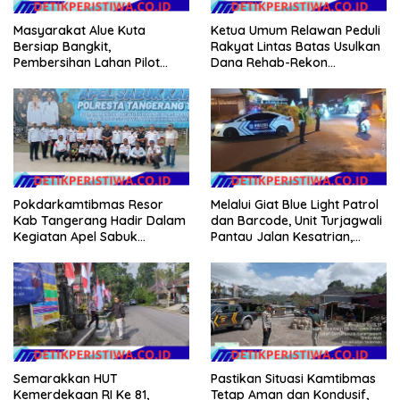
Masyarakat Alue Kuta
Ketua Umum Relawan Peduli
Bersiap Bangkit,
Rakyat Lintas Batas Usulkan
Pembersihan Lahan Pilot
Dana Rehab-Rekon
Project Penanaman Kacang
Pascabencana di Aceh
Tanah Dimulai Sabtu
Dikelola Langsung
Pemerintah Pusat
Pokdarkamtibmas Resor
Melalui Giat Blue Light Patrol
Kab Tangerang Hadir Dalam
dan Barcode, Unit Turjagwali
Kegiatan Apel Sabuk
Pantau Jalan Kesatrian,
Kamtibmas Polresta
Diponogoro dan Kartini
Tangerang Tahun 2026
Semarakkan HUT
Pastikan Situasi Kamtibmas
Kemerdekaan RI Ke 81,
Tetap Aman dan Kondusif,