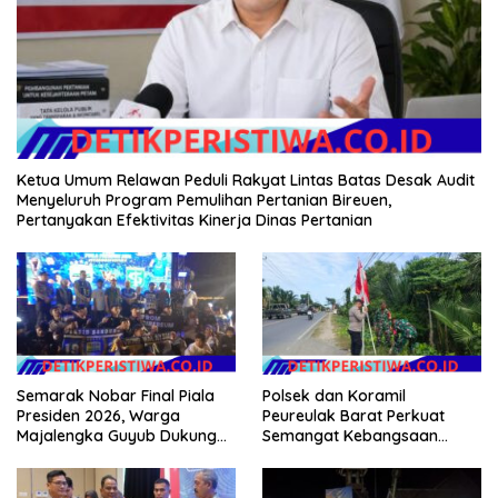
Ketua Umum Relawan Peduli Rakyat Lintas Batas Desak Audit
Menyeluruh Program Pemulihan Pertanian Bireuen,
Pertanyakan Efektivitas Kinerja Dinas Pertanian
Semarak Nobar Final Piala
Polsek dan Koramil
Presiden 2026, Warga
Peureulak Barat Perkuat
Majalengka Guyub Dukung
Semangat Kebangsaan
Persib di Saung Nganteur
Lewat Pemasangan Bendera
Kahayang
Merah Putih