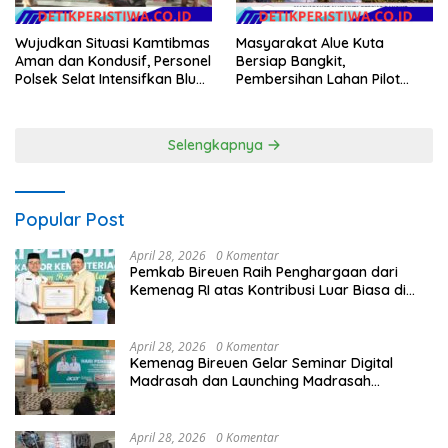
Wujudkan Situasi Kamtibmas
Masyarakat Alue Kuta
Aman dan Kondusif, Personel
Bersiap Bangkit,
Polsek Selat Intensifkan Blue
Pembersihan Lahan Pilot
Light Patrol di Wilayah Desa
Project Penanaman Kacang
Duda
Tanah Dimulai Sabtu
Selengkapnya
Popular Post
April 28, 2026
0 Komentar
Pemkab Bireuen Raih Penghargaan dari
Kemenag RI atas Kontribusi Luar Biasa di
Sektor Keagamaan dan Pendidikan
April 28, 2026
0 Komentar
Kemenag Bireuen Gelar Seminar Digital
Madrasah dan Launching Madrasah
Unggulan Peringati Hardiknas 2026
April 28, 2026
0 Komentar