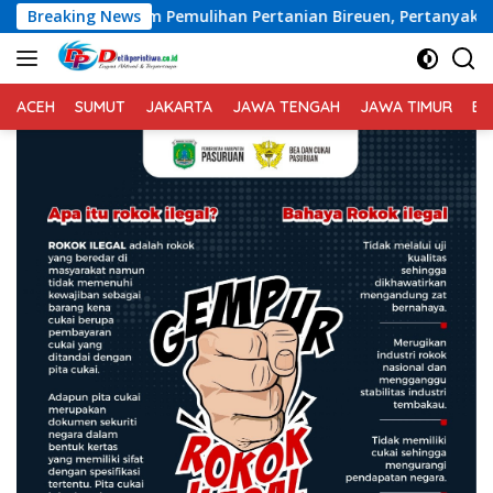
Langsung
 Pemulihan Pertanian Bireuen, Pertanyakan Efektivitas Kinerj
Breaking News
ke
konten
ACEH
SUMUT
JAKARTA
JAWA TENGAH
JAWA TIMUR
BA