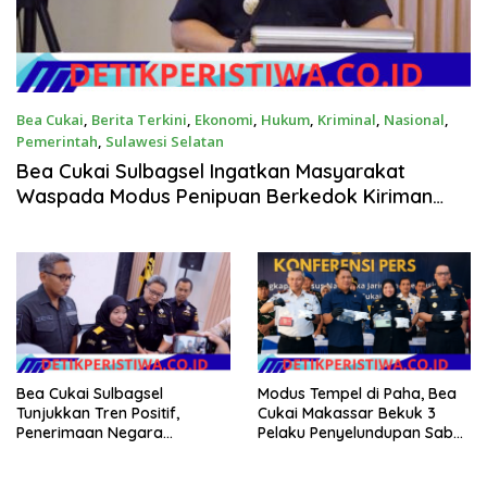
Bea Cukai
,
Berita Terkini
,
Ekonomi
,
Hukum
,
Kriminal
,
Nasional
,
Pemerintah
,
Sulawesi Selatan
Juli 15, 2026
Bea Cukai Sulbagsel Ingatkan Masyarakat
Waspada Modus Penipuan Berkedok Kiriman
Luar Negeri
Bea Cukai Sulbagsel
Modus Tempel di Paha, Bea
Tunjukkan Tren Positif,
Cukai Makassar Bekuk 3
Penerimaan Negara
Pelaku Penyelundupan Sabu
Semester I 2026 Capai
1 Kg Asal Malaysia Senilai
Rp429,74 Miliar
Rp1,2 Miliar