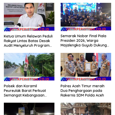
Semarak Nobar Final Piala
Ketua Umum Relawan Peduli
Presiden 2026, Warga
Rakyat Lintas Batas Desak
Majalengka Guyub Dukung
Audit Menyeluruh Program
Persib di Saung Nganteur
Pemulihan Pertanian Bireuen,
Kahayang
Pertanyakan Efektivitas
Kinerja Dinas Pertanian
Polsek dan Koramil
Polres Aceh Timur meraih
Peureulak Barat Perkuat
Dua Penghargaan pada
Semangat Kebangsaan
Rakernis SDM Polda Aceh
Lewat Pemasangan Bendera
Merah Putih