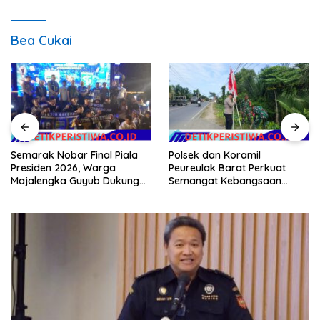
Bea Cukai
Semarak Nobar Final Piala
Polsek dan Koramil
Presiden 2026, Warga
Peureulak Barat Perkuat
Majalengka Guyub Dukung
Semangat Kebangsaan
Persib di Saung Nganteur
Lewat Pemasangan Bendera
Kahayang
Merah Putih