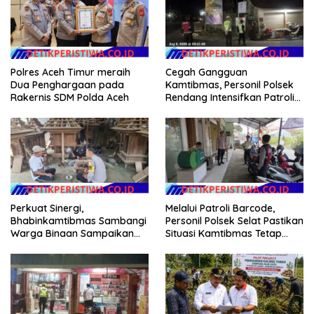
Polres Aceh Timur meraih
Cegah Gangguan
Dua Penghargaan pada
Kamtibmas, Personil Polsek
Rakernis SDM Polda Aceh
Rendang Intensifkan Patroli
di Wilayah Kec. Rendang
Perkuat Sinergi,
Melalui Patroli Barcode,
Bhabinkamtibmas Sambangi
Personil Polsek Selat Pastikan
Warga Binaan Sampaikan
Situasi Kamtibmas Tetap
Pesan Kamtibmas
Aman dan Kondusif