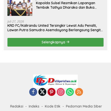
Kapolda Sulsel Resmikan Lapangan
Tembak Tathya Dharaka dan Buka
Kejuaraan Menembak Bupati Sidrap Cup
II Tahun 2026
Juli 27, 2026
KRD FC/Kalirandu United Tersingkir Lewat Adu Penalti,
Lawan Putra Samudra Asemdoyong Berlangsung Sengit
namun Tetap Kondusif
Selengkapnya
Redaksi
Indeks
Kode Etik
Pedoman Media Siber