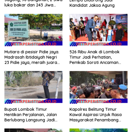
luka bakar dan 243 Jiwa
Kandidat Jaksa Agung
Terdampak*
Mutiara di pesisir Pidie jaya.
526 Ribu Anak di Lombok
Madrasah Ibtidaiyah Negri
Timur Jadi Perhatian,
23 Pidie jaya, meraih juara
Pemkab Soroti Ancaman
tingkat propinsi dan nasional
Kekerasan hingga
Pernikahan Dini
Kapolres Belitung Timur
Bupati Lombok Timur
Kawal Aspirasi Unjuk Rasa
Hentikan Perjalanan, Jalan
Masyarakat Penambang
Berlubang Langsung Jadi
Timah di lokasi Halaman
Perhatian
Kantor Operasional PT.Timah