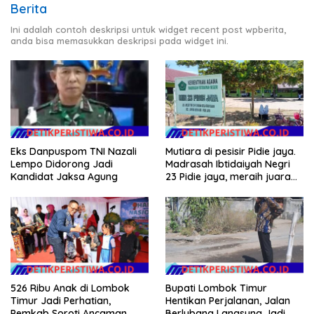
Berita
Ini adalah contoh deskripsi untuk widget recent post wpberita,
anda bisa memasukkan deskripsi pada widget ini.
Eks Danpuspom TNI Nazali
Mutiara di pesisir Pidie jaya.
Lempo Didorong Jadi
Madrasah Ibtidaiyah Negri
Kandidat Jaksa Agung
23 Pidie jaya, meraih juara
tingkat propinsi dan nasional
526 Ribu Anak di Lombok
Bupati Lombok Timur
Timur Jadi Perhatian,
Hentikan Perjalanan, Jalan
Pemkab Soroti Ancaman
Berlubang Langsung Jadi