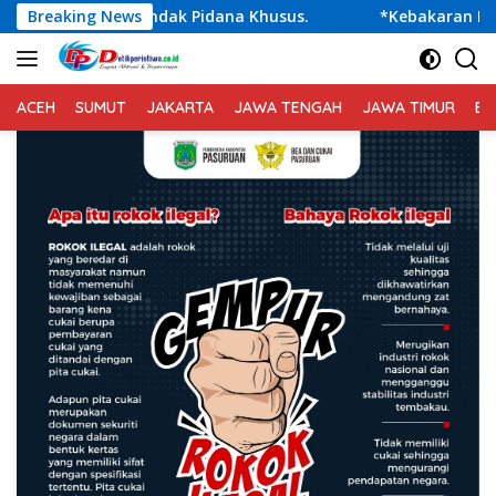
Langsung
ana Khusus.
Breaking News
*Kebakaran Kompleks Pasar Jagong, 96 Ban
ke
konten
ACEH
SUMUT
JAKARTA
JAWA TENGAH
JAWA TIMUR
BA