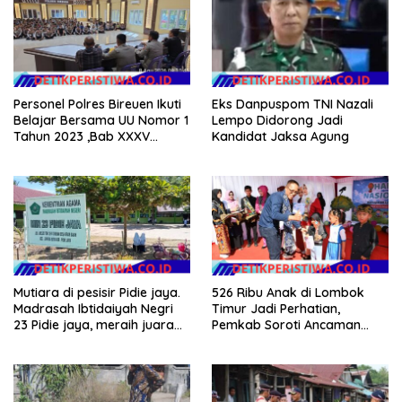
Personel Polres Bireuen Ikuti
Eks Danpuspom TNI Nazali
Belajar Bersama UU Nomor 1
Lempo Didorong Jadi
Tahun 2023 ,Bab XXXV
Kandidat Jaksa Agung
tentang Tindak Pidana
Khusus.
Mutiara di pesisir Pidie jaya.
526 Ribu Anak di Lombok
Madrasah Ibtidaiyah Negri
Timur Jadi Perhatian,
23 Pidie jaya, meraih juara
Pemkab Soroti Ancaman
tingkat propinsi dan nasional
Kekerasan hingga
Pernikahan Dini