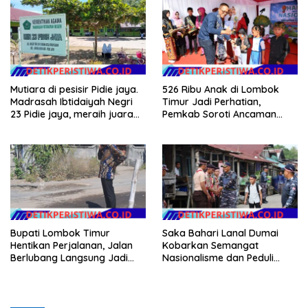
Mutiara di pesisir Pidie jaya.
526 Ribu Anak di Lombok
Madrasah Ibtidaiyah Negri
Timur Jadi Perhatian,
23 Pidie jaya, meraih juara
Pemkab Soroti Ancaman
tingkat propinsi dan nasional
Kekerasan hingga
Pernikahan Dini
Bupati Lombok Timur
Saka Bahari Lanal Dumai
Hentikan Perjalanan, Jalan
Kobarkan Semangat
Berlubang Langsung Jadi
Nasionalisme dan Peduli
Perhatian
Pesisir di Kampung Nelayan