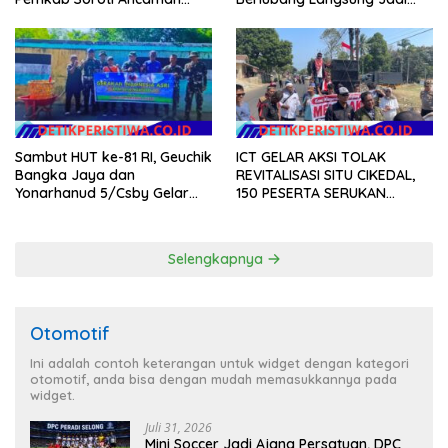
Kekerasan hingga
Perhatian
Pernikahan Dini
Sambut HUT ke-81 RI, Geuchik
ICT GELAR AKSI TOLAK
Bangka Jaya dan
REVITALISASI SITU CIKEDAL,
Yonarhanud 5/Csby Gelar
150 PESERTA SERUKAN
Gotong Royong dalam
EVALUASI APBD Rp9,49 MILIAR
Gerakan Indonesia Asri
Selengkapnya
Otomotif
Ini adalah contoh keterangan untuk widget dengan kategori
otomotif, anda bisa dengan mudah memasukkannya pada
widget.
Juli 31, 2026
Mini Soccer Jadi Ajang Persatuan, DPC