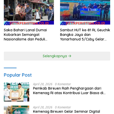
Kecamatan Gantung.
Sambut HUT ke-81 RI, Geuchik
Saka Bahari Lanal Dumai
Bangka Jaya dan
Kobarkan Semangat
Yonarhanud 5/Csby Gelar
Nasionalisme dan Peduli
Gotong Royong dalam
Pesisir di Kampung Nelayan
Gerakan Indonesia Asri
Selengkapnya
Popular Post
April 28, 2026
0 Komentar
Pemkab Bireuen Raih Penghargaan dari
Kemenag RI atas Kontribusi Luar Biasa di
Sektor Keagamaan dan Pendidikan
April 28, 2026
0 Komentar
Kemenag Bireuen Gelar Seminar Digital