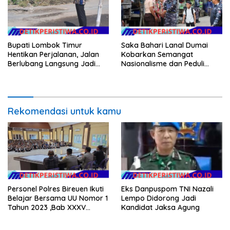
Bupati Lombok Timur
Saka Bahari Lanal Dumai
Hentikan Perjalanan, Jalan
Kobarkan Semangat
Berlubang Langsung Jadi
Nasionalisme dan Peduli
Perhatian
Pesisir di Kampung Nelayan
Rekomendasi untuk kamu
Personel Polres Bireuen Ikuti
Eks Danpuspom TNI Nazali
Belajar Bersama UU Nomor 1
Lempo Didorong Jadi
Tahun 2023 ,Bab XXXV
Kandidat Jaksa Agung
tentang Tindak Pidana
Khusus.