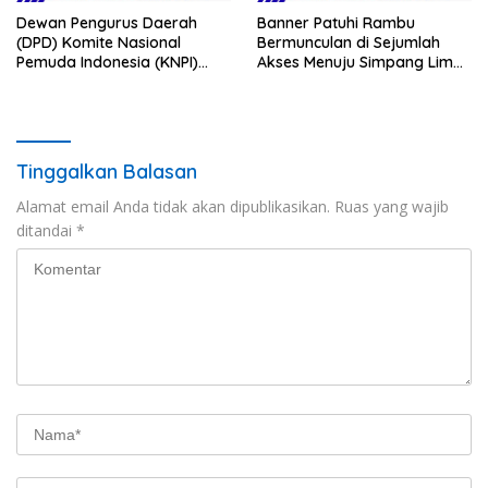
Dewan Pengurus Daerah
Banner Patuhi Rambu
(DPD) Komite Nasional
Bermunculan di Sejumlah
Pemuda Indonesia (KNPI)
Akses Menuju Simpang Lima
Kabupaten OKU Timur
Krian, Pengemudi Diingatkan
memberikan penghargaan
Taat Aturan, Kanitlantas
kepada Kapolres OKU Timur,
Polsek Krian Dikonfirmasi
AKBP Adik Listiyono. S, I. K., M.
Tidak Respon
H
Tinggalkan Balasan
Alamat email Anda tidak akan dipublikasikan.
Ruas yang wajib
ditandai
*