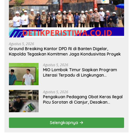
Agustus 5, 2026
Ground Breaking Kantor DPD RI di Banten Digelar,
Kapolda Tegaskan Komitmen Jaga Kondusivitas Proyek
Agustus 5, 2026
MIO Lombok Timur Siapkan Program
Literasi Terpadu di Lingkungan
Pesantren, Bekali Pelajar Hadapi Era
Digital
Agustus 5, 2026
Pengakuan Pedagang Obat Keras Ilegal
Picu Sorotan di Cianjur, Desakan
Investigasi Menguat
Selengkapnya