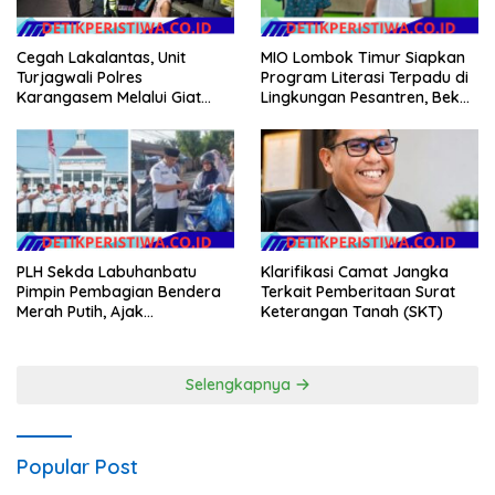
Cegah Lakalantas, Unit
MIO Lombok Timur Siapkan
Turjagwali Polres
Program Literasi Terpadu di
Karangasem Melalui Giat
Lingkungan Pesantren, Bekali
Blue Light Patrol Berikan
Pelajar Hadapi Era Digital
Himbauan Tidak Parkir Truk
Sembarangan di Kawasan
Wisata
PLH Sekda Labuhanbatu
Klarifikasi Camat Jangka
Pimpin Pembagian Bendera
Terkait Pemberitaan Surat
Merah Putih, Ajak
Keterangan Tanah (SKT)
Masyarakat Semarakkan
HUT ke-81 RIk
Selengkapnya
Popular Post