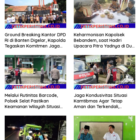
Keharmonisan Kapolsek
Ground Breaking Kantor DPD
Bebandem, saat Hadiri
RI di Banten Digelar, Kapolda
Upacara Pitra Yadnya di Dua
Tegaskan Komitmen Jaga
Lokasi ​KARANGASEM |
Kondusivitas Proyek
Melalui Rutinitas Barcode,
Jaga Kondusivitas Situasi
Polsek Selat Pastikan
Kamtibmas Agar Tetap
Keamanan Wilayah Situasi
Aman dan Terkendali,
Kamtibmas Tetap Kondusif
Personil Polsek Selat
Gelar Patroli Dialogis