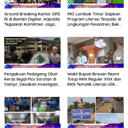
Ground Breaking Kantor DPD
MIO Lombok Timur Siapkan
RI di Banten Digelar, Kapolda
Program Literasi Terpadu di
Tegaskan Komitmen Jaga
Lingkungan Pesantren, Bekali
Kondusivitas Proyek
Pelajar Hadapi Era Digital
Pengakuan Pedagang Obat
Wakil Bupati Bireuen Resmi
Keras Ilegal Picu Sorotan di
Tutup KKN Reguler XXIX dan
Cianjur, Desakan Investigasi
KKN Tematik Literasi USK
Menguat
2026