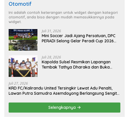
Otomotif
Ini adalah contoh keterangan untuk widget dengan kategori
otomotif, anda bisa dengan mudah memasukkannya pada
widget.
Juli 31, 2026
Mini Soccer Jadi Ajang Persatuan, DPC
PERADI Selong Gelar Peradi Cup 2026
Sambut Hari Kemerdekaan
Juli 28, 2026
Kapolda Sulsel Resmikan Lapangan
Tembak Tathya Dharaka dan Buka
Kejuaraan Menembak Bupati Sidrap Cup
II Tahun 2026
Juli 27, 2026
KRD FC/Kalirandu United Tersingkir Lewat Adu Penalti,
Lawan Putra Samudra Asemdoyong Berlangsung Sengit
namun Tetap Kondusif
Selengkapnya