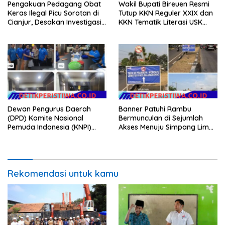
Pengakuan Pedagang Obat
Wakil Bupati Bireuen Resmi
Keras Ilegal Picu Sorotan di
Tutup KKN Reguler XXIX dan
Cianjur, Desakan Investigasi
KKN Tematik Literasi USK
Menguat
2026
Dewan Pengurus Daerah
Banner Patuhi Rambu
(DPD) Komite Nasional
Bermunculan di Sejumlah
Pemuda Indonesia (KNPI)
Akses Menuju Simpang Lima
Kabupaten OKU Timur
Krian, Pengemudi Diingatkan
memberikan penghargaan
Taat Aturan, Kanitlantas
kepada Kapolres OKU Timur,
Polsek Krian Dikonfirmasi
AKBP Adik Listiyono. S, I. K., M.
Tidak Respon
H
Rekomendasi untuk kamu