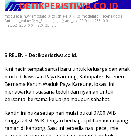
module: a; hw-remosaic: 0; touch: (-1.0, -1.0); modeInfo: ; sceneMode:
Auto; cct_value: 0; AI_Scene: (-1, -1); aec_lux: 90.0; hist255: 0.0;
hist252~255: 0.0; hist0~25: 0.0;
BIREUEN – Detikperistiwa.co.id.
Kini hadir tempat santai baru untuk keluarga dan anak
muda di kawasan Paya Kareung, Kabupaten Bireuen.
Bernama Kantin Waduk Paya Kareung, lokasi ini
menawarkan suasana teduh dan nyaman untuk
bersantai bersama keluarga maupun sahabat.
Kantin ini buka setiap hari mulai pukul 07.00 WIB
hingga 23.50 WIB dengan berbagai pilihan menu yang
ramah di kantong. Saat ini tersedia nasi pecel, mie
goreng, nasi goreng, aneka gorengan, bandrek