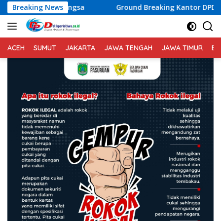
Langsung
ngsa
Breaking News
Ground Breaking Kantor DPD RI di Banten Digelar
ke
konten
ACEH
SUMUT
JAKARTA
JAWA TENGAH
JAWA TIMUR
BA