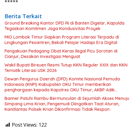
*****
Berita Terkait
Ground Breaking Kantor DPD RI di Banten Digelar, Kapolda
Tegaskan Komitmen Jaga Kondusivitas Proyek
MIO Lombok Timur Siapkan Program Literasi Terpadu di
Lingkungan Pesantren, Bekali Pelajar Hadapi Era Digital
Pengakuan Pedagang Obat Keras Ilegal Picu Sorotan di
Cianjur, Desakan Investigasi Menguat
Wakil Bupati Bireuen Resmi Tutup KKN Reguler XXIX dan KKN
Tematik Literasi USK 2026
Dewan Pengurus Daerah (DPD) Komite Nasional Pemuda
Indonesia (KNPI) Kabupaten OKU Timur memberikan
penghargaan kepada Kapolres OKU Timur, AKBP Adik
Listiyono. S, I. K., M. H
Banner Patuhi Rambu Bermunculan di Sejumlah Akses Menuju
Simpang Lima Krian, Pengemudi Diingatkan Taat Aturan,
Kanitlantas Polsek Krian Dikonfirmasi Tidak Respon
Post Views:
122