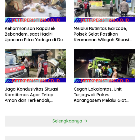
Keharmonisan Kapolsek
Melalui Rutinitas Barcode,
Bebandem, saat Hadiri
Polsek Selat Pastikan
Upacara Pitra Yadnya di Dua
Keamanan Wilayah Situasi
Lokasi ​KARANGASEM |
Kamtibmas Tetap Kondusif
Jaga Kondusivitas Situasi
Cegah Lakalantas, Unit
Kamtibmas Agar Tetap
Turjagwali Polres
Aman dan Terkendali,
Karangasem Melalui Giat
Personil Polsek Selat
Blue Light Patrol Berikan
Gelar Patroli Dialogis
Himbauan Tidak Parkir Truk
Sembarangan di Kawasan
Selengkapnya
Wisata