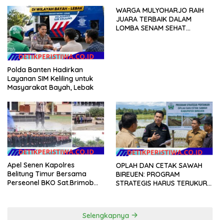
Ketentuan Hukum
WARGA MULYOHARJO RAIH
JUARA TERBAIK DALAM
LOMBA SENAM SEHAT
ANTAR-RW
Polda Banten Hadirkan
Layanan SIM Keliling untuk
Masyarakat Bayah, Lebak
Apel Senen Kapolres
OPLAH DAN CETAK SAWAH
Belitung Timur Bersama
BIREUEN: PROGRAM
Perseonel BKO Sat.Brimob
STRATEGIS HARUS TERUKUR,
dan Dit.Samapta Polda .
ARIZAL MAHDI DORONG
KETERBUKAAN DATA
Selengkapnya