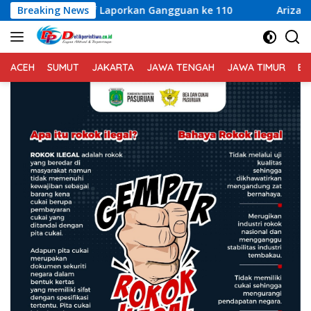
Langsung
aporkan Gangguan ke 110
Breaking News
Arizal Mahdi Apresiasi Kiner
ke
konten
ACEH
SUMUT
JAKARTA
JAWA TENGAH
JAWA TIMUR
BA