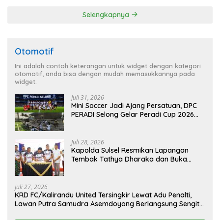
Selengkapnya
Otomotif
Ini adalah contoh keterangan untuk widget dengan kategori
otomotif, anda bisa dengan mudah memasukkannya pada
widget.
Juli 31, 2026
Mini Soccer Jadi Ajang Persatuan, DPC
PERADI Selong Gelar Peradi Cup 2026
Sambut Hari Kemerdekaan
Juli 28, 2026
Kapolda Sulsel Resmikan Lapangan
Tembak Tathya Dharaka dan Buka
Kejuaraan Menembak Bupati Sidrap Cup
II Tahun 2026
Juli 27, 2026
KRD FC/Kalirandu United Tersingkir Lewat Adu Penalti,
Lawan Putra Samudra Asemdoyong Berlangsung Sengit
namun Tetap Kondusif