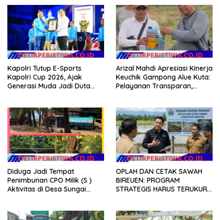
Kapolri Tutup E-Sports
Arizal Mahdi Apresiasi Kinerja
Kapolri Cup 2026, Ajak
Keuchik Gampong Alue Kuta:
Generasi Muda Jadi Duta
Pelayanan Transparan,
Kamtibmas dan Aktif
Tanpa Pilih Kasih, dan
Laporkan Gangguan ke 110
Berorientasi pada
Kepentingan Masyarakat
Diduga Jadi Tempat
OPLAH DAN CETAK SAWAH
Penimbunan CPO Milik (S )
BIREUEN: PROGRAM
Aktivitas di Desa Sungai
STRATEGIS HARUS TERUKUR,
Pinang Banyuasin Disorot
ARIZAL MAHDI DORONG
KETERBUKAAN DATA