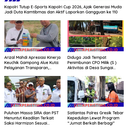
Kapolri Tutup E-Sports Kapolri Cup 2026, Ajak Generasi Muda
Jadi Duta Kamtibmas dan Aktif Laporkan Gangguan ke 110
Arizal Mahdi Apresiasi Kinerja
Diduga Jadi Tempat
Keuchik Gampong Alue Kuta:
Penimbunan CPO Milik (S )
Pelayanan Transparan,
Aktivitas di Desa Sungai
Tanpa Pilih Kasih, dan
Pinang Banyuasin Disorot
Berorientasi pada
Kepentingan Masyarakat
Puluhan Massa SIRA dan PST
Satlantas Polres Gresik Tebar
Menuntut Keadilan Terkait
Kepedulian Lewat Program
Saksi Harmizon Sesuai
“Jumat Berkah Berbagi”