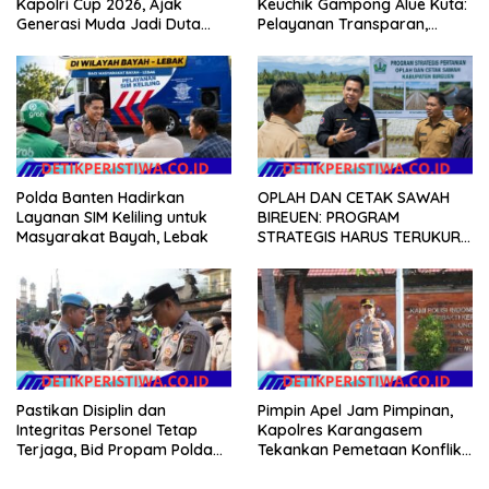
Kapolri Cup 2026, Ajak
Keuchik Gampong Alue Kuta:
Generasi Muda Jadi Duta
Pelayanan Transparan,
Kamtibmas dan Aktif
Tanpa Pilih Kasih, dan
Laporkan Gangguan ke 110
Berorientasi pada
Kepentingan Masyarakat
Polda Banten Hadirkan
OPLAH DAN CETAK SAWAH
Layanan SIM Keliling untuk
BIREUEN: PROGRAM
Masyarakat Bayah, Lebak
STRATEGIS HARUS TERUKUR,
ARIZAL MAHDI DORONG
KETERBUKAAN DATA
Pastikan Disiplin dan
Pimpin Apel Jam Pimpinan,
Integritas Personel Tetap
Kapolres Karangasem
Terjaga, Bid Propam Polda
Tekankan Pemetaan Konflik
Bali Gelar Gaktibplin
dan Kesiapan Pengamanan
Gerak Jalan