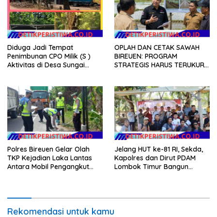
Diduga Jadi Tempat
OPLAH DAN CETAK SAWAH
Penimbunan CPO Milik (S )
BIREUEN: PROGRAM
Aktivitas di Desa Sungai
STRATEGIS HARUS TERUKUR,
Pinang Banyuasin Disorot
ARIZAL MAHDI DORONG
KETERBUKAAN DATA
Polres Bireuen Gelar Olah
Jelang HUT ke-81 RI, Sekda,
TKP Kejadian Laka Lantas
Kapolres dan Dirut PDAM
Antara Mobil Pengangkut
Lombok Timur Bangun
Sampah dan Mobil Box
Keakraban Bersama
Wartawan
Rekomendasi untuk kamu