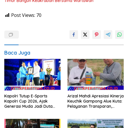
Timur Bangun Keakraban Bersama Wartawan
Post Views:
70
Baca Juga
Kapolri Tutup E-Sports
Arizal Mahdi Apresiasi Kinerja
Kapolri Cup 2026, Ajak
Keuchik Gampong Alue Kuta:
Generasi Muda Jadi Duta
Pelayanan Transparan,
Kamtibmas dan Aktif
Tanpa Pilih Kasih, dan
Laporkan Gangguan ke 110
Berorientasi pada
Kepentingan Masyarakat