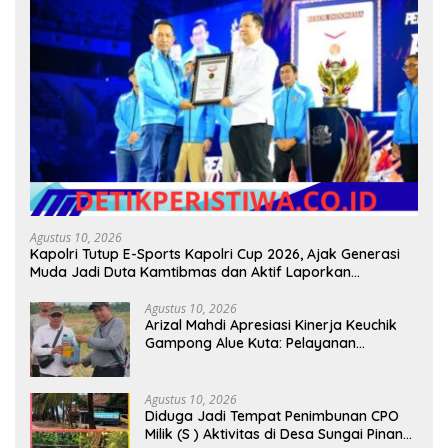
Agustus 10, 2026
Kapolri Tutup E-Sports Kapolri Cup 2026, Ajak Generasi
Muda Jadi Duta Kamtibmas dan Aktif Laporkan
Gangguan ke 110
Agustus 10, 2026
Arizal Mahdi Apresiasi Kinerja Keuchik
Gampong Alue Kuta: Pelayanan
Transparan, Tanpa Pilih Kasih, dan
Berorientasi pada Kepentingan
Masyarakat
Agustus 10, 2026
Diduga Jadi Tempat Penimbunan CPO
Milik (S ) Aktivitas di Desa Sungai Pinang