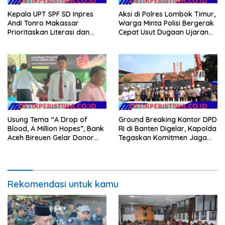
Kepala UPT SPF SD Inpres
Aksi di Polres Lombok Timur,
Andi Tonro Makassar
Warga Minta Polisi Bergerak
Prioritaskan Literasi dan
Cepat Usut Dugaan Ujaran
Pembenahan Fasilitas
Kebencian terhadap Bupati
Sekolah
Usung Tema “A Drop of
Ground Breaking Kantor DPD
Blood, A Million Hopes”, Bank
RI di Banten Digelar, Kapolda
Aceh Bireuen Gelar Donor
Tegaskan Komitmen Jaga
Darah dan Skrining
Kondusivitas Proyek
Kesehatan Gratis
Rekomendasi untuk kamu