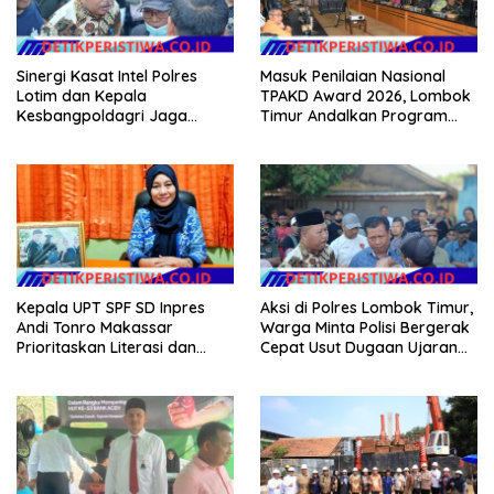
Sinergi Kasat Intel Polres
Masuk Penilaian Nasional
Lotim dan Kepala
TPAKD Award 2026, Lombok
Kesbangpoldagri Jaga
Timur Andalkan Program
Kondusivitas Aksi Damai
Inklusi Keuangan untuk
Masyarakat
Dongkrak Kesejahteraan
Warga
Kepala UPT SPF SD Inpres
Aksi di Polres Lombok Timur,
Andi Tonro Makassar
Warga Minta Polisi Bergerak
Prioritaskan Literasi dan
Cepat Usut Dugaan Ujaran
Pembenahan Fasilitas
Kebencian terhadap Bupati
Sekolah