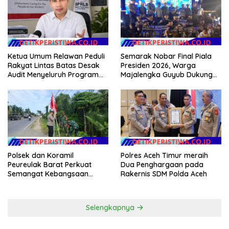
Ketua Umum Relawan Peduli
Semarak Nobar Final Piala
Rakyat Lintas Batas Desak
Presiden 2026, Warga
Audit Menyeluruh Program
Majalengka Guyub Dukung
Pemulihan Pertanian Bireuen,
Persib di Saung Nganteur
Pertanyakan Efektivitas
Kahayang
Kinerja Dinas Pertanian
Polsek dan Koramil
Polres Aceh Timur meraih
Peureulak Barat Perkuat
Dua Penghargaan pada
Semangat Kebangsaan
Rakernis SDM Polda Aceh
Lewat Pemasangan Bendera
Merah Putih
Selengkapnya