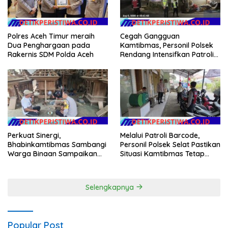
Polres Aceh Timur meraih
Cegah Gangguan
Dua Penghargaan pada
Kamtibmas, Personil Polsek
Rakernis SDM Polda Aceh
Rendang Intensifkan Patroli
di Wilayah Kec. Rendang
Perkuat Sinergi,
Melalui Patroli Barcode,
Bhabinkamtibmas Sambangi
Personil Polsek Selat Pastikan
Warga Binaan Sampaikan
Situasi Kamtibmas Tetap
Pesan Kamtibmas
Aman dan Kondusif
Selengkapnya
Popular Post