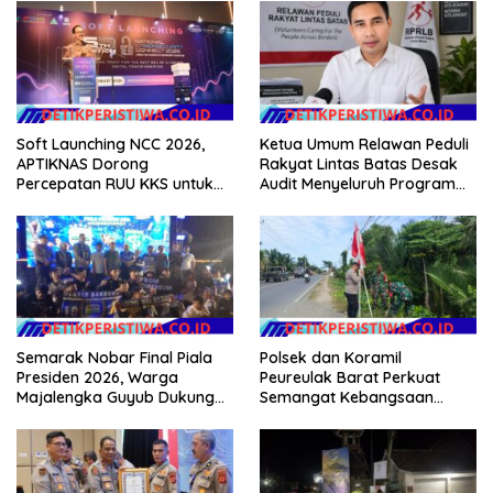
Soft Launching NCC 2026,
Ketua Umum Relawan Peduli
APTIKNAS Dorong
Rakyat Lintas Batas Desak
Percepatan RUU KKS untuk
Audit Menyeluruh Program
Memperkuat Kedaulatan
Pemulihan Pertanian Bireuen,
Digital Indonesia
Pertanyakan Efektivitas
Kinerja Dinas Pertanian
Semarak Nobar Final Piala
Polsek dan Koramil
Presiden 2026, Warga
Peureulak Barat Perkuat
Majalengka Guyub Dukung
Semangat Kebangsaan
Persib di Saung Nganteur
Lewat Pemasangan Bendera
Kahayang
Merah Putih