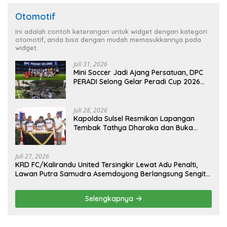
Otomotif
Ini adalah contoh keterangan untuk widget dengan kategori
otomotif, anda bisa dengan mudah memasukkannya pada
widget.
Juli 31, 2026
Mini Soccer Jadi Ajang Persatuan, DPC
PERADI Selong Gelar Peradi Cup 2026
Sambut Hari Kemerdekaan
Juli 28, 2026
Kapolda Sulsel Resmikan Lapangan
Tembak Tathya Dharaka dan Buka
Kejuaraan Menembak Bupati Sidrap Cup
II Tahun 2026
Juli 27, 2026
KRD FC/Kalirandu United Tersingkir Lewat Adu Penalti,
Lawan Putra Samudra Asemdoyong Berlangsung Sengit
namun Tetap Kondusif
Selengkapnya