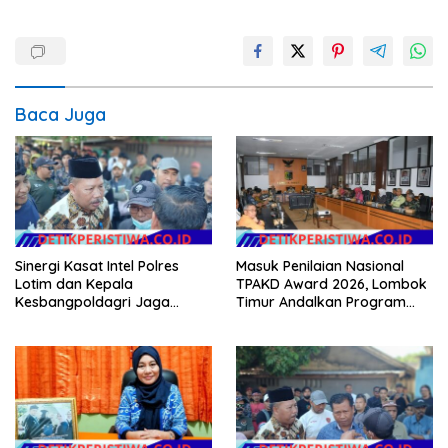
Baca Juga
Sinergi Kasat Intel Polres
Masuk Penilaian Nasional
Lotim dan Kepala
TPAKD Award 2026, Lombok
Kesbangpoldagri Jaga
Timur Andalkan Program
Kondusivitas Aksi Damai
Inklusi Keuangan untuk
Masyarakat
Dongkrak Kesejahteraan
Warga