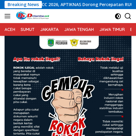
Langsung
026, APTIKNAS Dorong Percepatan RUU KKS untuk Memperkuat Ke
Breaking News
ke
konten
ACEH
SUMUT
JAKARTA
JAWA TENGAH
JAWA TIMUR
BA