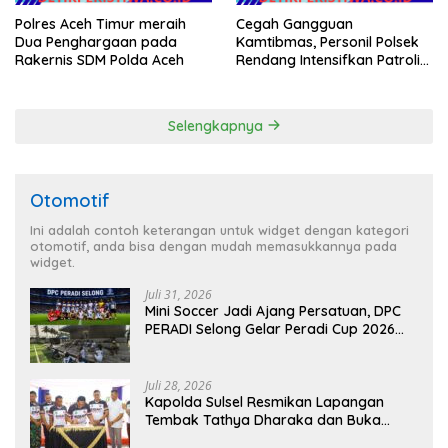
Polres Aceh Timur meraih
Cegah Gangguan
Dua Penghargaan pada
Kamtibmas, Personil Polsek
Rakernis SDM Polda Aceh
Rendang Intensifkan Patroli
di Wilayah Kec. Rendang
Selengkapnya
Otomotif
Ini adalah contoh keterangan untuk widget dengan kategori
otomotif, anda bisa dengan mudah memasukkannya pada
widget.
Juli 31, 2026
Mini Soccer Jadi Ajang Persatuan, DPC
PERADI Selong Gelar Peradi Cup 2026
Sambut Hari Kemerdekaan
Juli 28, 2026
Kapolda Sulsel Resmikan Lapangan
Tembak Tathya Dharaka dan Buka
Kejuaraan Menembak Bupati Sidrap Cup