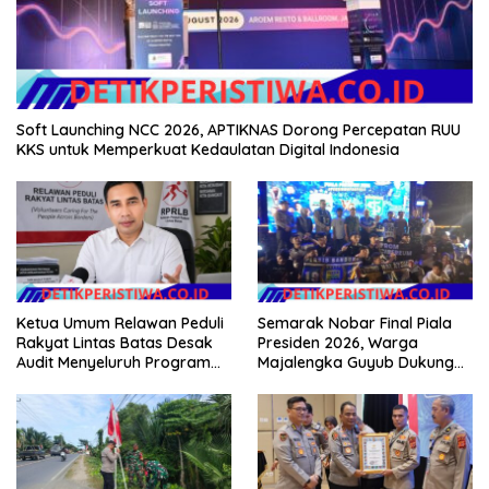
Soft Launching NCC 2026, APTIKNAS Dorong Percepatan RUU
KKS untuk Memperkuat Kedaulatan Digital Indonesia
Ketua Umum Relawan Peduli
Semarak Nobar Final Piala
Rakyat Lintas Batas Desak
Presiden 2026, Warga
Audit Menyeluruh Program
Majalengka Guyub Dukung
Pemulihan Pertanian Bireuen,
Persib di Saung Nganteur
Pertanyakan Efektivitas
Kahayang
Kinerja Dinas Pertanian