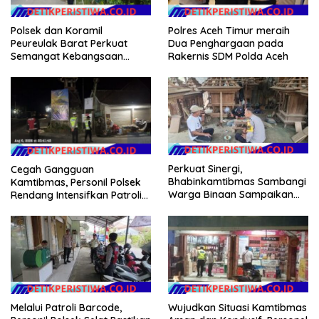
Polsek dan Koramil
Polres Aceh Timur meraih
Peureulak Barat Perkuat
Dua Penghargaan pada
Semangat Kebangsaan
Rakernis SDM Polda Aceh
Lewat Pemasangan Bendera
Merah Putih
Perkuat Sinergi,
Cegah Gangguan
Bhabinkamtibmas Sambangi
Kamtibmas, Personil Polsek
Warga Binaan Sampaikan
Rendang Intensifkan Patroli
Pesan Kamtibmas
di Wilayah Kec. Rendang
Melalui Patroli Barcode,
Wujudkan Situasi Kamtibmas