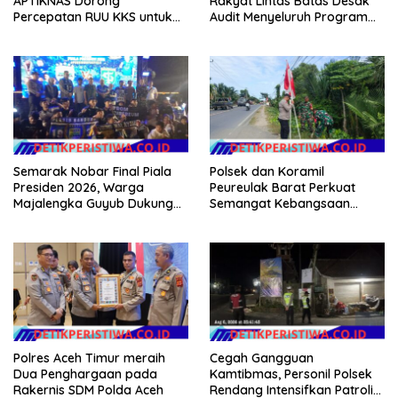
APTIKNAS Dorong
Rakyat Lintas Batas Desak
Percepatan RUU KKS untuk
Audit Menyeluruh Program
Memperkuat Kedaulatan
Pemulihan Pertanian Bireuen,
Digital Indonesia
Pertanyakan Efektivitas
Kinerja Dinas Pertanian
Semarak Nobar Final Piala
Polsek dan Koramil
Presiden 2026, Warga
Peureulak Barat Perkuat
Majalengka Guyub Dukung
Semangat Kebangsaan
Persib di Saung Nganteur
Lewat Pemasangan Bendera
Kahayang
Merah Putih
Polres Aceh Timur meraih
Cegah Gangguan
Dua Penghargaan pada
Kamtibmas, Personil Polsek
Rakernis SDM Polda Aceh
Rendang Intensifkan Patroli