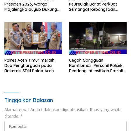
Presiden 2026, Warga
Peureulak Barat Perkuat
Majalengka Guyub Dukung
Semangat Kebangsaan
Persib di Saung Nganteur
Lewat Pemasangan Bendera
Kahayang
Merah Putih
Polres Aceh Timur meraih
Cegah Gangguan
Dua Penghargaan pada
Kamtibmas, Personil Polsek
Rakernis SDM Polda Aceh
Rendang Intensifkan Patroli
di Wilayah Kec. Rendang
Tinggalkan Balasan
Alamat email Anda tidak akan dipublikasikan.
Ruas yang wajib
ditandai
*