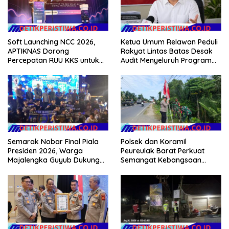
Soft Launching NCC 2026,
Ketua Umum Relawan Peduli
APTIKNAS Dorong
Rakyat Lintas Batas Desak
Percepatan RUU KKS untuk
Audit Menyeluruh Program
Memperkuat Kedaulatan
Pemulihan Pertanian Bireuen,
Digital Indonesia
Pertanyakan Efektivitas
Kinerja Dinas Pertanian
Semarak Nobar Final Piala
Polsek dan Koramil
Presiden 2026, Warga
Peureulak Barat Perkuat
Majalengka Guyub Dukung
Semangat Kebangsaan
Persib di Saung Nganteur
Lewat Pemasangan Bendera
Kahayang
Merah Putih