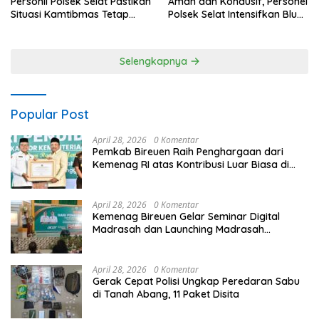
Personil Polsek Selat Pastikan
Aman dan Kondusif, Personel
Situasi Kamtibmas Tetap
Polsek Selat Intensifkan Blue
Aman dan Kondusif
Light Patrol di Wilayah Desa
Duda
Selengkapnya
Popular Post
April 28, 2026
0 Komentar
Pemkab Bireuen Raih Penghargaan dari
Kemenag RI atas Kontribusi Luar Biasa di
Sektor Keagamaan dan Pendidikan
April 28, 2026
0 Komentar
Kemenag Bireuen Gelar Seminar Digital
Madrasah dan Launching Madrasah
Unggulan Peringati Hardiknas 2026
April 28, 2026
0 Komentar
Gerak Cepat Polisi Ungkap Peredaran Sabu
di Tanah Abang, 11 Paket Disita