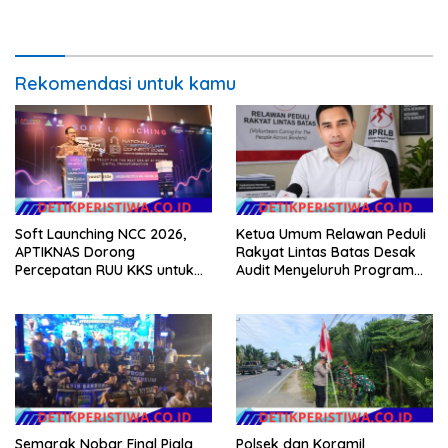
di Wilayah Kec. Rendang
Rekomendasi untuk kamu
Soft Launching NCC 2026,
Ketua Umum Relawan Peduli
APTIKNAS Dorong
Rakyat Lintas Batas Desak
Percepatan RUU KKS untuk
Audit Menyeluruh Program
Memperkuat Kedaulatan
Pemulihan Pertanian Bireuen,
Digital Indonesia
Pertanyakan Efektivitas
Kinerja Dinas Pertanian
Semarak Nobar Final Piala
Polsek dan Koramil