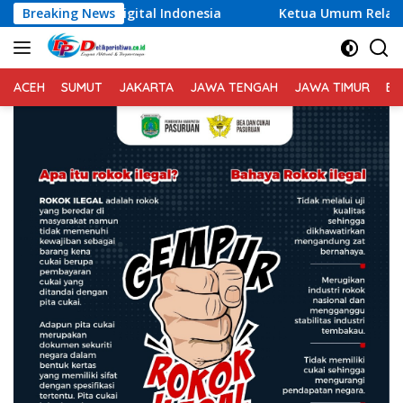
Langsung
ital Indonesia
Breaking News
Ketua Umum Relawan Peduli Rakyat Lint
ke
konten
ACEH
SUMUT
JAKARTA
JAWA TENGAH
JAWA TIMUR
BA