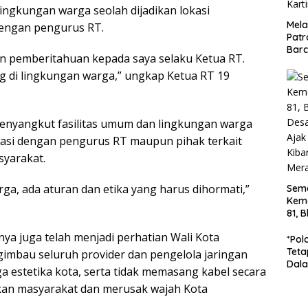
ingkungan warga seolah dijadikan lokasi
Mela
engan pengurus RT.
Patr
Barc
un pemberitahuan kepada saya selaku Ketua RT.
Turj
Jala
g di lingkungan warga,” ungkap Ketua RT 19
Dip
Kart
menyangkut fasilitas umum dan lingkungan warga
nasi dengan pengurus RT maupun pihak terkait
syarakat.
rga, ada aturan dan etika yang harus dihormati,”
Sem
Kem
81, 
Des
a juga telah menjadi perhatian Wali Kota
Gun
*Pol
War
Teta
imbau seluruh provider dan pengelola jaringan
Bend
Dala
a estetika kota, serta tidak memasang kabel secara
Ton 
n masyarakat dan merusak wajah Kota
Di B