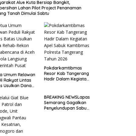
arakat Alue Kuta Bersiap Bangkit,
ersihan Lahan Pilot Project Penanaman
ng Tanah Dimulai Sabtu
Pokdarkamtibmas
Resor Kab Tangerang
ua Umum Relawan
Hadir Dalam Kegiatan
li Rakyat Lintas
Apel Sabuk
s Usulkan Dana
Kamtibmas Polresta
ab-Rekon
Tangerang Tahun
abencana di Aceh
BREAKING NEWSLapas
2026
lola Langsung
Semarang Gagalkan
rintah Pusat
Penyelundupan Sabu
dan Pil Koplo Lewat
Modus Lempar Paket,
DPD GERAM Jateng
Beri Dukungan Penuh