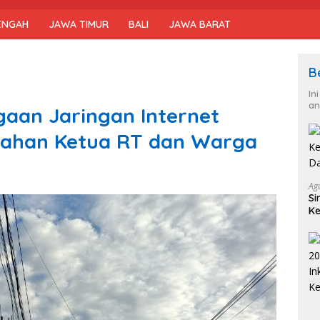
ENGAH
JAWA TIMUR
BALI
JAWA BARAT
B
In
an
aan Jaringan Internet
arahan Ketua RT dan Warga
Ag
Si
Ke
D