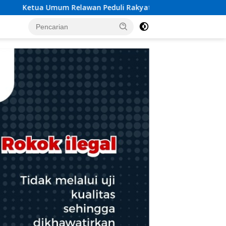
akyat Lintas Batas Usulkan Dana Rehab-Rekon Pascabencana d