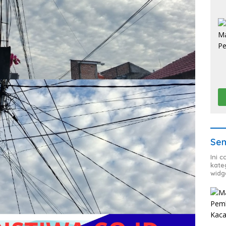
Sem
Ini 
kate
widg