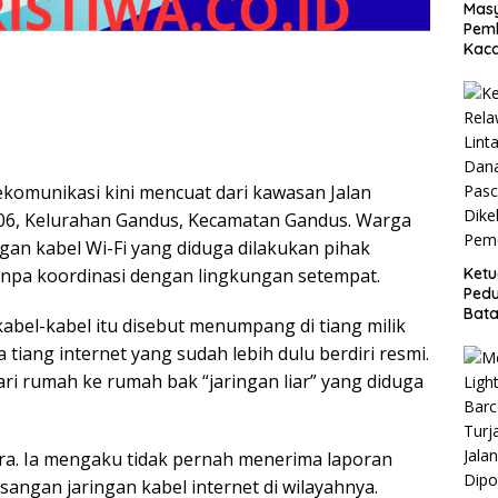
Masy
Pemb
Kaca
komunikasi kini mencuat dari kawasan Jalan
06, Kelurahan Gandus, Kecamatan Gandus. Warga
an kabel Wi-Fi yang diduga dilakukan pihak
Ket
tanpa koordinasi dengan lingkungan setempat.
Pedu
Bata
bel-kabel itu disebut menumpang di tiang milik
Reh
a tiang internet yang sudah lebih dulu berdiri resmi.
Pasc
Dike
ri rumah ke rumah bak “jaringan liar” yang diduga
Peme
ara. Ia mengaku tidak pernah menerima laporan
ngan jaringan kabel internet di wilayahnya.