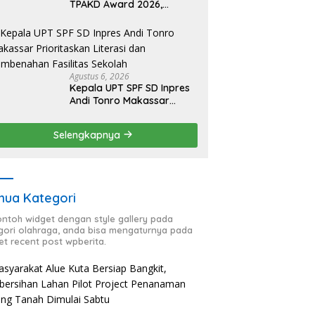
TPAKD Award 2026,
Lombok Timur Andalkan
Program Inklusi Keuangan
untuk Dongkrak
Kesejahteraan Warga
Agustus 6, 2026
Kepala UPT SPF SD Inpres
Andi Tonro Makassar
Prioritaskan Literasi dan
Pembenahan Fasilitas
Selengkapnya
Sekolah
ua Kategori
contoh widget dengan style gallery pada
gori olahraga, anda bisa mengaturnya pada
et recent post wpberita.