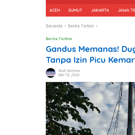
ACEH
SUMUT
JAKARTA
JAWA T
Beranda
Berita Terkini
Berita Terkini
Gandus Memanas! Dug
Tanpa Izin Picu Kem
Rudi Hartono
Mei 18, 2026