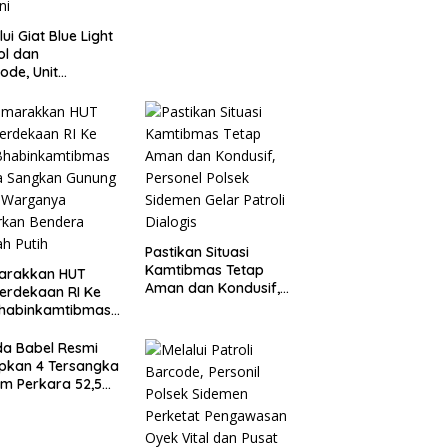
lui Giat Blue Light
ol dan
ode, Unit
agwali Pantau
n Kesatrian,
onogoro dan
ini
Pastikan Situasi
Kamtibmas Tetap
arakkan HUT
Aman dan Kondusif,
erdekaan RI Ke
Personel Polsek
Bhabinkamtibmas
Sidemen Gelar Patroli
a Sangkan
Dialogis
ung Ajak
da Babel Resmi
ganya Kibarkan
pkan 4 Tersangka
era Merah Putih
m Perkara 52,5
Pasir Timah Ilegal
elitung*