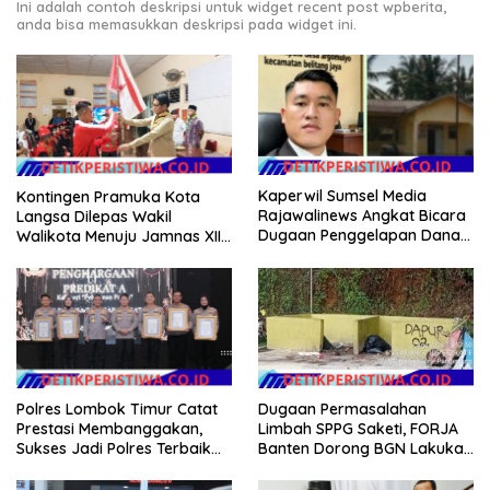
Ini adalah contoh deskripsi untuk widget recent post wpberita,
anda bisa memasukkan deskripsi pada widget ini.
Kaperwil Sumsel Media
Kontingen Pramuka Kota
Rajawalinews Angkat Bicara
Langsa Dilepas Wakil
Dugaan Penggelapan Dana
Walikota Menuju Jamnas XII
Desa Rp 84 Juta, Kades
2026
Argomulyo Belitang Jaya
Hilang 3 Bulan Bawa
Anggaran Pembangunan
Dugaan Permasalahan
Polres Lombok Timur Catat
Limbah SPPG Saketi, FORJA
Prestasi Membanggakan,
Banten Dorong BGN Lakukan
Sukses Jadi Polres Terbaik
Audit dan Evaluasi Korcam
dalam Pelayanan Publik di
NTB