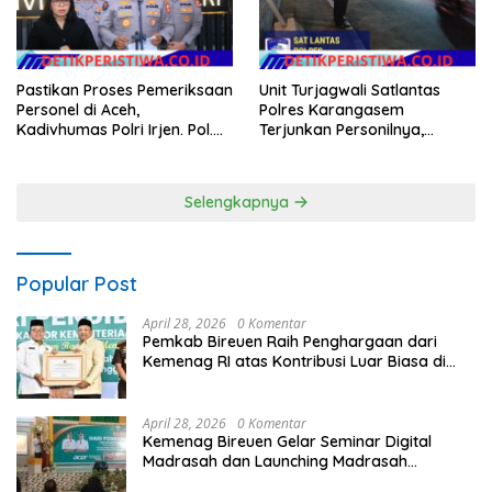
Pastikan Proses Pemeriksaan
Unit Turjagwali Satlantas
Personel di Aceh,
Polres Karangasem
Kadivhumas Polri Irjen. Pol.
Terjunkan Personilnya,
Jhonny Edison Isir Tekankan
Laksanakan Patroli Barcode
Dilaksanakan Secara
dan Blue Light Patrol
Profesional dan Transparan
Selengkapnya
Popular Post
April 28, 2026
0 Komentar
Pemkab Bireuen Raih Penghargaan dari
Kemenag RI atas Kontribusi Luar Biasa di
Sektor Keagamaan dan Pendidikan
April 28, 2026
0 Komentar
Kemenag Bireuen Gelar Seminar Digital
Madrasah dan Launching Madrasah
Unggulan Peringati Hardiknas 2026