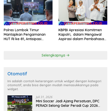
Polres Lombok Timur
KBPBI Apresiasi Komitmen
Mantapkan Pengamanan
Kapolri, dalam Mengawal
HUT RI ke-81, Antisipasi
Aspirasi dalam Pembahasan
Kerawanan hingga Sambut
RUU Ketenagakerjaan
Agenda Kapolri
Selengkapnya
Otomotif
Ini adalah contoh keterangan untuk widget dengan kategori
otomotif, anda bisa dengan mudah memasukkannya pada
widget.
Juli 31, 2026
Mini Soccer Jadi Ajang Persatuan, DPC
PERADI Selong Gelar Peradi Cup 2026
Sambut Hari Kemerdekaan