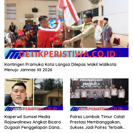
Kontingen Pramuka Kota Langsa Dilepas Wakil Walikota
Menuju Jamnas XII 2026
Kaperwil Sumsel Media
Polres Lombok Timur Catat
Rajawalinews Angkat Bicara
Prestasi Membanggakan,
Dugaan Penggelapan Dana
Sukses Jadi Polres Terbaik
Desa Rp 84 Juta, Kades
dalam Pelayanan Publik di