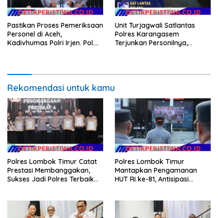
Pastikan Proses Pemeriksaan
Unit Turjagwali Satlantas
Personel di Aceh,
Polres Karangasem
Kadivhumas Polri Irjen. Pol.
Terjunkan Personilnya,
Jhonny Edison Isir Tekankan
Laksanakan Patroli Barcode
Dilaksanakan Secara
dan Blue Light Patrol
Profesional dan Transparan
Rekomendasi untuk kamu
Polres Lombok Timur Catat
Polres Lombok Timur
Prestasi Membanggakan,
Mantapkan Pengamanan
Sukses Jadi Polres Terbaik
HUT RI ke-81, Antisipasi
dalam Pelayanan Publik di
Kerawanan hingga Sambut
NTB
Agenda Kapolri