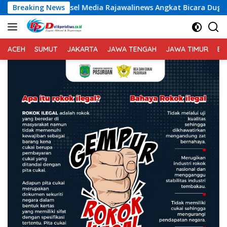
Langsung
dia Rajawalinews Angkat Bicara Dugaan Penggelapan Dana Des
Breaking News
ke
konten
ACEH
SUMUT
JAKARTA
JAWA TENGAH
JAWA TIMUR
BA