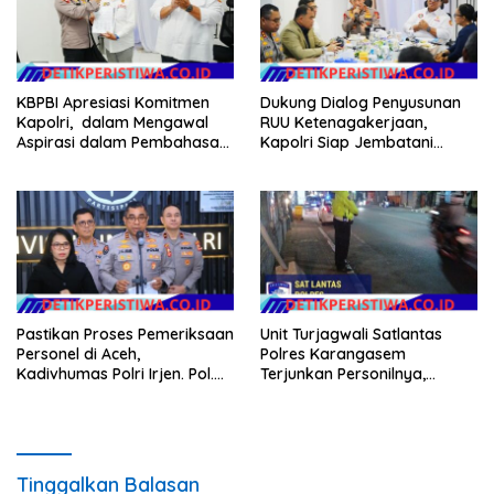
KBPBI Apresiasi Komitmen
Dukung Dialog Penyusunan
Kapolri, dalam Mengawal
RUU Ketenagakerjaan,
Aspirasi dalam Pembahasan
Kapolri Siap Jembatani
RUU Ketenagakerjaan
Aspirasi Buruh
Pastikan Proses Pemeriksaan
Unit Turjagwali Satlantas
Personel di Aceh,
Polres Karangasem
Kadivhumas Polri Irjen. Pol.
Terjunkan Personilnya,
Jhonny Edison Isir Tekankan
Laksanakan Patroli Barcode
Dilaksanakan Secara
dan Blue Light Patrol
Profesional dan Transparan
Tinggalkan Balasan