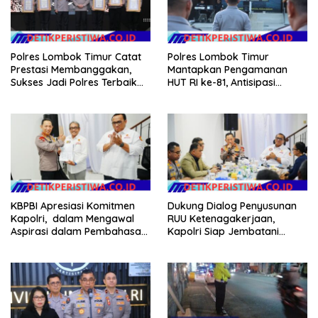
Polres Lombok Timur Catat
Polres Lombok Timur
Prestasi Membanggakan,
Mantapkan Pengamanan
Sukses Jadi Polres Terbaik
HUT RI ke-81, Antisipasi
dalam Pelayanan Publik di
Kerawanan hingga Sambut
NTB
Agenda Kapolri
KBPBI Apresiasi Komitmen
Dukung Dialog Penyusunan
Kapolri, dalam Mengawal
RUU Ketenagakerjaan,
Aspirasi dalam Pembahasan
Kapolri Siap Jembatani
RUU Ketenagakerjaan
Aspirasi Buruh