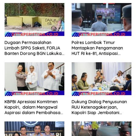
Argomulyo Belitang Jaya
NTB
Hilang 3 Bulan Bawa
Anggaran Pembangunan
Dugaan Permasalahan
Polres Lombok Timur
Limbah SPPG Saketi, FORJA
Mantapkan Pengamanan
Banten Dorong BGN Lakukan
HUT RI ke-81, Antisipasi
Audit dan Evaluasi Korcam
Kerawanan hingga Sambut
Agenda Kapolri
KBPBI Apresiasi Komitmen
Dukung Dialog Penyusunan
Kapolri, dalam Mengawal
RUU Ketenagakerjaan,
Aspirasi dalam Pembahasan
Kapolri Siap Jembatani
RUU Ketenagakerjaan
Aspirasi Buruh