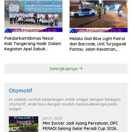
Tanah Dimulai Sabtu
Dikelola Langsung
Pemerintah Pusat
Pokdarkamtibmas Resor
Melalui Giat Blue Light Patrol
Kab Tangerang Hadir Dalam
dan Barcode, Unit Turjagwali
Kegiatan Apel Sabuk
Pantau Jalan Kesatrian,
Kamtibmas Polresta
Diponogoro dan Kartini
Tangerang Tahun 2026
Selengkapnya
Otomotif
Ini adalah contoh keterangan untuk widget dengan kategori
otomotif, anda bisa dengan mudah memasukkannya pada
widget.
Juli 31, 2026
Mini Soccer Jadi Ajang Persatuan, DPC
PERADI Selong Gelar Peradi Cup 2026