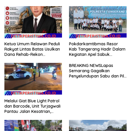
Project Penanaman Kacang
Light Patrol di Wilayah Desa
Tanah Dimulai Sabtu
Duda
Ketua Umum Relawan Peduli
Pokdarkamtibmas Resor
Rakyat Lintas Batas Usulkan
Kab Tangerang Hadir Dalam
Dana Rehab-Rekon
Kegiatan Apel Sabuk
Pascabencana di Aceh
Kamtibmas Polresta
Dikelola Langsung
Tangerang Tahun 2026
BREAKING NEWSLapas
Pemerintah Pusat
Semarang Gagalkan
Penyelundupan Sabu dan Pil
Koplo Lewat Modus Lempar
Paket, DPD GERAM Jateng
Beri Dukungan Penuh
Melalui Giat Blue Light Patrol
dan Barcode, Unit Turjagwali
Pantau Jalan Kesatrian,
Diponogoro dan Kartini