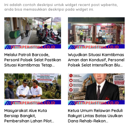
Ini adalah contoh deskripsi untuk widget recent post wpberita,
anda bisa memasukkan deskripsi pada widget ini.
Melalui Patroli Barcode,
Wujudkan Situasi Kamtibmas
Personil Polsek Selat Pastikan
Aman dan Kondusif, Personel
Situasi Kamtibmas Tetap
Polsek Selat Intensifkan Blue
Aman dan Kondusif
Light Patrol di Wilayah Desa
Duda
Masyarakat Alue Kuta
Ketua Umum Relawan Peduli
Bersiap Bangkit,
Rakyat Lintas Batas Usulkan
Pembersihan Lahan Pilot
Dana Rehab-Rekon
Project Penanaman Kacang
Pascabencana di Aceh