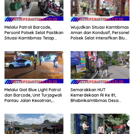
Melalui Patroli Barcode,
Wujudkan Situasi Kamtibmas
Personil Polsek Selat Pastikan
Aman dan Kondusif, Personel
Situasi Kamtibmas Tetap
Polsek Selat Intensifkan Blue
Aman dan Kondusif
Light Patrol di Wilayah Desa
Duda
Melalui Giat Blue Light Patrol
Semarakkan HUT
dan Barcode, Unit Turjagwali
Kemerdekaan RI Ke 81,
Pantau Jalan Kesatrian,
Bhabinkamtibmas Desa
Diponogoro dan Kartini
Sangkan Gunung Ajak
Warganya Kibarkan Bendera
Merah Putih