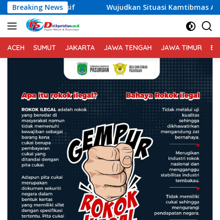
Langsung
Breaking News
Wujudkan Situasi Kamtibmas Aman dan Kondusif, Personel 
ke
konten
ACEH
SUMUT
JAKARTA
JAWA TENGAH
JAWA TIMUR
BA