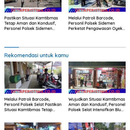
Pastikan Situasi Kamtibmas
Melalui Patroli Barcode,
Tetap Aman dan Kondusif,
Personil Polsek Sidemen
Personel Polsek Sidemen
Perketat Pengawasan Oyek
Gelar Patroli Dialogis
Vital dan Pusat Keramaian
Rekomendasi untuk kamu
Melalui Patroli Barcode,
Wujudkan Situasi Kamtibmas
Personil Polsek Selat Pastikan
Aman dan Kondusif, Personel
Situasi Kamtibmas Tetap
Polsek Selat Intensifkan Blue
Aman dan Kondusif
Light Patrol di Wilayah Desa
Duda