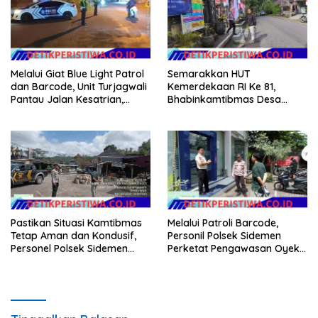
Melalui Giat Blue Light Patrol
Semarakkan HUT
dan Barcode, Unit Turjagwali
Kemerdekaan RI Ke 81,
Pantau Jalan Kesatrian,
Bhabinkamtibmas Desa
Diponogoro dan Kartini
Sangkan Gunung Ajak
Warganya Kibarkan Bendera
Merah Putih
Pastikan Situasi Kamtibmas
Melalui Patroli Barcode,
Tetap Aman dan Kondusif,
Personil Polsek Sidemen
Personel Polsek Sidemen
Perketat Pengawasan Oyek
Gelar Patroli Dialogis
Vital dan Pusat Keramaian