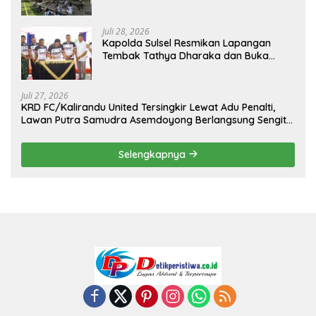
Sambut Hari Kemerdekaan
Juli 28, 2026
Kapolda Sulsel Resmikan Lapangan
Tembak Tathya Dharaka dan Buka
Kejuaraan Menembak Bupati Sidrap Cup
II Tahun 2026
Juli 27, 2026
KRD FC/Kalirandu United Tersingkir Lewat Adu Penalti,
Lawan Putra Samudra Asemdoyong Berlangsung Sengit
namun Tetap Kondusif
Selengkapnya