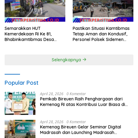
Semarakkan HUT
Pastikan Situasi Kamtibmas
Kemerdekaan RI Ke 81,
Tetap Aman dan Kondusif,
Bhabinkamtibmas Desa
Personel Polsek Sidemen
Sangkan Gunung Ajak
Gelar Patroli Dialogis
Warganya Kibarkan Bendera
Merah Putih
Selengkapnya
Popular Post
April 28, 2026
0 Komentar
Pemkab Bireuen Raih Penghargaan dari
Kemenag RI atas Kontribusi Luar Biasa di
Sektor Keagamaan dan Pendidikan
April 28, 2026
0 Komentar
Kemenag Bireuen Gelar Seminar Digital
Madrasah dan Launching Madrasah
Unggulan Peringati Hardiknas 2026