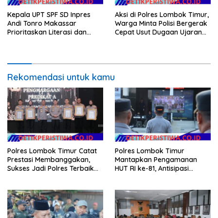
Kepala UPT SPF SD Inpres
Aksi di Polres Lombok Timur,
Andi Tonro Makassar
Warga Minta Polisi Bergerak
Prioritaskan Literasi dan
Cepat Usut Dugaan Ujaran
Pembenahan Fasilitas
Kebencian terhadap Bupati
Sekolah
Rekomendasi untuk kamu
Polres Lombok Timur Catat
Polres Lombok Timur
Prestasi Membanggakan,
Mantapkan Pengamanan
Sukses Jadi Polres Terbaik
HUT RI ke-81, Antisipasi
dalam Pelayanan Publik di
Kerawanan hingga Sambut
NTB
Agenda Kapolri