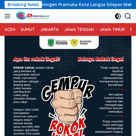
Langsung
n Pramuka Kota Langsa Dilepas Wakil Walikota Menuju Jamnas 
Breaking News
ke
konten
ACEH
SUMUT
JAKARTA
JAWA TENGAH
JAWA TIMUR
BA