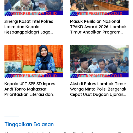
Sinergi Kasat Intel Polres
Masuk Penilaian Nasional
Lotim dan Kepala
TPAKD Award 2026, Lombok
Kesbangpoldagri Jaga
Timur Andalkan Program
Kondusivitas Aksi Damai
Inklusi Keuangan untuk
Masyarakat
Dongkrak Kesejahteraan
Warga
Kepala UPT SPF SD Inpres
Aksi di Polres Lombok Timur,
Andi Tonro Makassar
Warga Minta Polisi Bergerak
Prioritaskan Literasi dan
Cepat Usut Dugaan Ujaran
Pembenahan Fasilitas
Kebencian terhadap Bupati
Sekolah
Tinggalkan Balasan