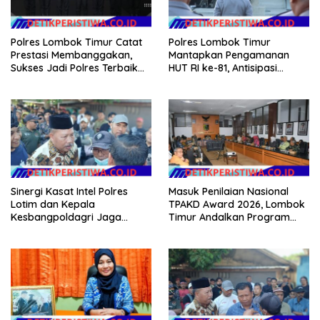
Polres Lombok Timur Catat
Polres Lombok Timur
Prestasi Membanggakan,
Mantapkan Pengamanan
Sukses Jadi Polres Terbaik
HUT RI ke-81, Antisipasi
dalam Pelayanan Publik di
Kerawanan hingga Sambut
NTB
Agenda Kapolri
Sinergi Kasat Intel Polres
Masuk Penilaian Nasional
Lotim dan Kepala
TPAKD Award 2026, Lombok
Kesbangpoldagri Jaga
Timur Andalkan Program
Kondusivitas Aksi Damai
Inklusi Keuangan untuk
Masyarakat
Dongkrak Kesejahteraan
Warga