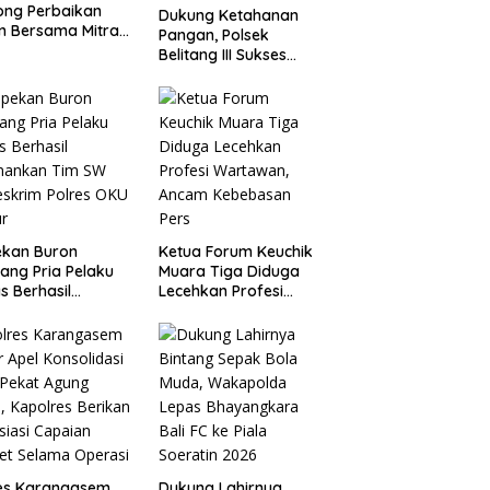
ong Perbaikan
Dukung Ketahanan
n Bersama Mitra
Pangan, Polsek
 Warga Atu
Belitang III Sukses
ng.
Panen Jagung di Desa
Karang Jadi
ekan Buron
Ketua Forum Keuchik
ang Pria Pelaku
Muara Tiga Diduga
s Berhasil
Lecehkan Profesi
mankan Tim SW
Wartawan, Ancam
eskrim Polres OKU
Kebebasan Pers
ur
res Karangasem
Dukung Lahirnya