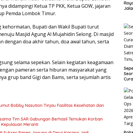
Roy
nya didampingi Ketua TP PKK, Ketua GOW, jajaran
Jala
kup Pemda Lombok Timur.
dan
Payu
 kehormatan, Bupati dan Wakil Bupati turut
nuju Masjid Agung Al Mujahidin Selong. Di masjid
an dengan doa akhir tahun, doa awal tahun, serta
gsung selama sepekan. Selain kegiatan keagamaan
Sep
si dengan pameran serta hiburan masyarakat yang
Seor
nya grup band Gigi dan Bams, serta sejumlah artis
Cura
Dia
Satr
Tim
mut Bobby Nasution Tinjau Fasilitas Kesehatan dan
ersama Tim SAR Gabungan Berhasil Temukan Korban
p Kepulauan Meranti
Pol
III Sukses Panen Jagung di Desa Karang Jadi