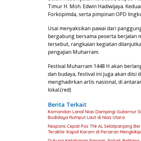
Timur H. Moh. Edwin Hadiwijaya. Kedua
Forkopimda, serta pimpinan OPD ling
Usai menyaksikan pawai dari panggung
bergabung bersama peserta berjalan me
tersebut, rangkaian kegiatan dilanjutk
pengajian Muharram.
Festival Muharram 1448 H akan berlan
dan budaya, festival ini juga akan dii
menghadirkan artis nasional, di antara
lokal.(red)
Berita Terkait
Komandan Lanal Nias Dampingi Gubernur Su
Budidaya Rumput Laut di Nias Utara
Respons Cepat Pos TNI AL Selatpanjang B
Terakhir Kapal Karam di Perairan Mengkiki
Dukung Ketahanan Pangan, Polsek Belitang 