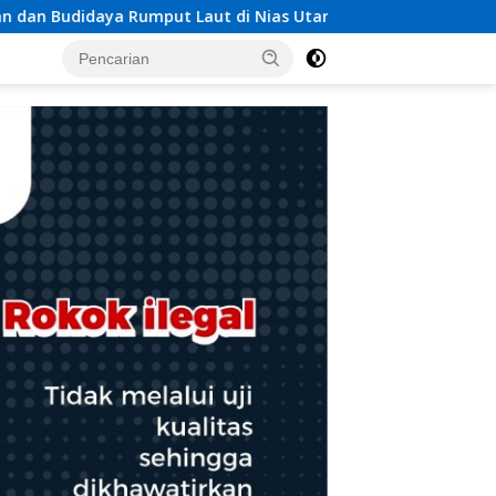
Nias Utara
Respons Cepat Pos TNI AL Selatpanjang Be