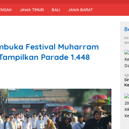
ENGAH
JAWA TIMUR
BALI
JAWA BARAT
B
In
an
embuka Festival Muharram
Tampilkan Parade 1.448
Ag
Si
Ke
D