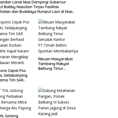
ndan Lanal Nias Dampingi Gubernur
t Bobby Nasution Tinjau Fasilitas
hatan dan Budidaya Rumput Laut di Nias
a
Ribuan Masyarakat
Tambang Rakyat
Belitung Timur
ons Cepat Pos
Geruduk Kantor
AL Selatpanjang
PT.Timah Beltim
sama Tim SAR
Spontan
ngan Berhasil
Membakarnya
ukan Korban
khir Kapal Karam
erairan Mengkikip
lauan Meranti
THL Gotong