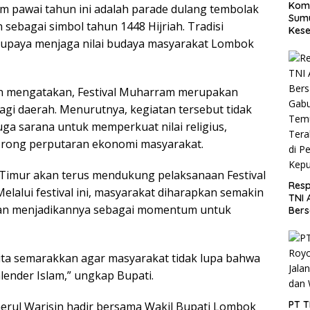
Koma
am pawai tahun ini adalah parade dulang tembolak
Sumu
 sebagai simbol tahun 1448 Hijriah. Tradisi
Kese
i upaya menjaga nilai budaya masyarakat Lombok
Utar
in mengatakan, Festival Muharram merupakan
gi daerah. Menurutnya, kegiatan tersebut tidak
uga sarana untuk memperkuat nilai religius,
orong perputaran ekonomi masyarakat.
imur akan terus mendukung pelaksanaan Festival
Resp
lalui festival ini, masyarakat diharapkan semakin
TNI 
an menjadikannya sebagai momentum untuk
Ber
Gabu
Tem
Tera
ita semarakkan agar masyarakat tidak lupa bahwa
di P
Kepu
ender Islam,” ungkap Bupati.
PT 
erul Warisin hadir bersama Wakil Bupati Lombok