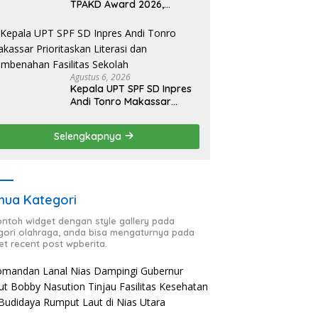
TPAKD Award 2026,
Lombok Timur Andalkan
Program Inklusi Keuangan
untuk Dongkrak
Kesejahteraan Warga
Agustus 6, 2026
Kepala UPT SPF SD Inpres
Andi Tonro Makassar
Prioritaskan Literasi dan
Pembenahan Fasilitas
Selengkapnya
Sekolah
ua Kategori
contoh widget dengan style gallery pada
gori olahraga, anda bisa mengaturnya pada
et recent post wpberita.