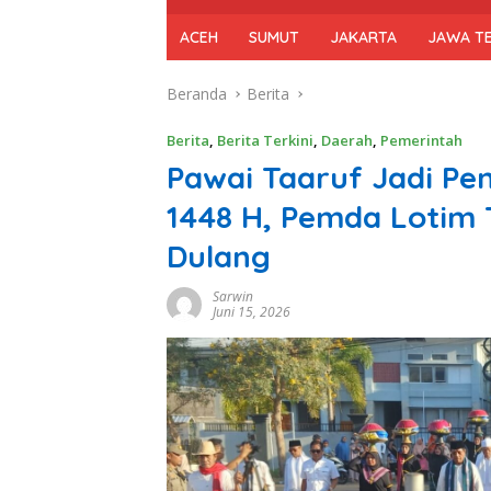
ACEH
SUMUT
JAKARTA
JAWA T
Beranda
Berita
Berita
,
Berita Terkini
,
Daerah
,
Pemerintah
Pawai Taaruf Jadi P
1448 H, Pemda Lotim 
Dulang
Sarwin
Juni 15, 2026