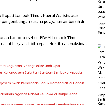
da Bupati Lombok Timur,
Haerul Warisin
, atas
 pengembangan sarana pelayanan air bersih di
Satl
Kar
Terj
Turj
nan kantor tersebut, PDAM Lombok Timur
Gatu
pat berjalan lebih cepat, efektif, dan maksimal.
Wisa
tua Angkatan, Voting Online Jadi Opsi
res Karangasem Salurkan Bantuan Sembako kepada
angasem Gelar Pembinaan Sabuk Kamtibmas di Dangin
engamanan Ngaben Massal 44 Sawa di Banjar Adat
Pimp
Sert
Kar
atihan Kesiapsiagaan Operasional Kogabwilhan II T.A.