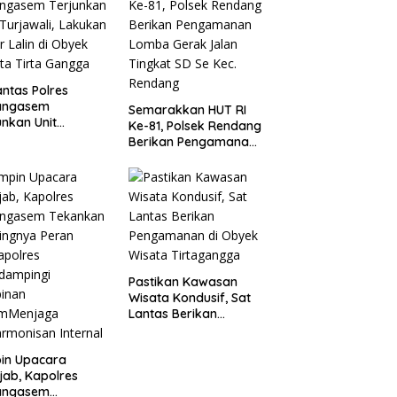
2026
antas Polres
angasem
Semarakkan HUT RI
unkan Unit
Ke-81, Polsek Rendang
awali, Lakukan
Berikan Pengamanan
r Lalin di Obyek
Lomba Gerak Jalan
ta Tirta Gangga
Tingkat SD Se Kec.
Rendang
Pastikan Kawasan
Wisata Kondusif, Sat
Lantas Berikan
Pengamanan di
Obyek Wisata
in Upacara
Tirtagangga
ijab, Kapolres
angasem