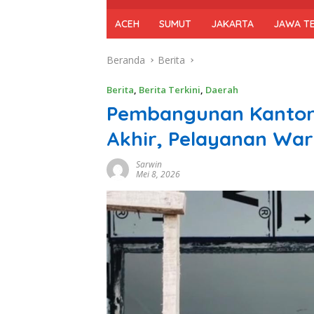
ACEH
SUMUT
JAKARTA
JAWA T
Beranda
Berita
Berita
,
Berita Terkini
,
Daerah
Pembangunan Kantor
Akhir, Pelayanan War
Sarwin
Mei 8, 2026