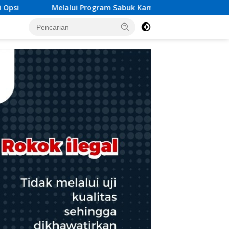
ram Sabuk Kamtibmas, Kapolres Karangasem Salurkan Bantu