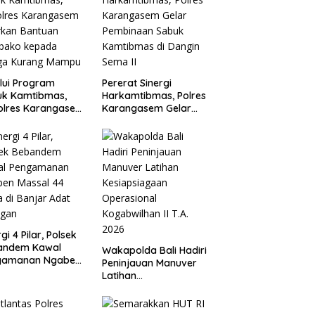
lui Program
Pererat Sinergi
uk Kamtibmas,
Harkamtibmas, Polres
olres Karangasem
Karangasem Gelar
rkan Bantuan
Pembinaan Sabuk
bako kepada
Kamtibmas di Dangin
ga Kurang
Sema II
mpu
gi 4 Pilar, Polsek
andem Kawal
Wakapolda Bali Hadiri
gamanan Ngaben
Peninjauan Manuver
al 44 Sawa di
Latihan
ar Adat Tihingan
Kesiapsiagaan
Operasional
Kogabwilhan II T.A.