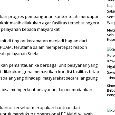
kan progres pembangunan kantor telah mencapai
khir masih dilakukan agar fasilitas tersebut segera
pelayanan kepada masyarakat.
Mela
Sab
Kap
it di tingkat kecamatan menjadi bagian dari
Salu
n PDAM, terutama dalam mempercepat respon
Sem
ah pelayanan Suela.
War
Ma
kan pemantauan ke berbagai unit pelayanan yang
 dilakukan guna memastikan kondisi fasilitas tetap
rsoalan yang dihadapi masyarakat secara langsung.
Siner
kan bisa memperkuat pelayanan dan memudahkan
Beb
Pen
Mass
Banj
ntor tersebut merupakan bantuan dari
untuk mendukung operasional PDAM di wilayah