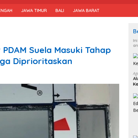
ENGAH
JAWA TIMUR
BALI
JAWA BARAT
B
In
an
 PDAM Suela Masuki Tahap
ga Diprioritaskan
Ag
Al
Ke