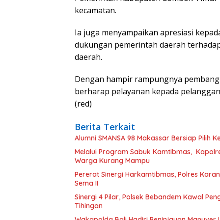
kecamatan.
Ia juga menyampaikan apresiasi kepa
dukungan pemerintah daerah terhadap
daerah.
Dengan hampir rampungnya pembangu
berharap pelayanan kepada pelanggan da
(red)
Berita Terkait
Alumni SMANSA 98 Makassar Bersiap Pilih Ke
Melalui Program Sabuk Kamtibmas, Kapol
Warga Kurang Mampu
Pererat Sinergi Harkamtibmas, Polres Kar
Sema II
Sinergi 4 Pilar, Polsek Bebandem Kawal P
Tihingan
Wakapolda Bali Hadiri Peninjauan Manuver L