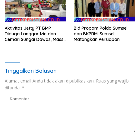
Aktivitas Jetty PT BMP
Bid Propam Polda Sumsel
Diduga Langgar Izin dan
dan BKPRMI Sumsel
Cemari Sungai Dawas, Massa
Matangkan Persiapan
Aksi POSE RI bersama
Penyaluran Bantuan Buku
Barikade 98 Minta
TK/TPA
Pemerintah Usut Tuntas
Tinggalkan Balasan
Alamat email Anda tidak akan dipublikasikan.
Ruas yang wajib
ditandai
*