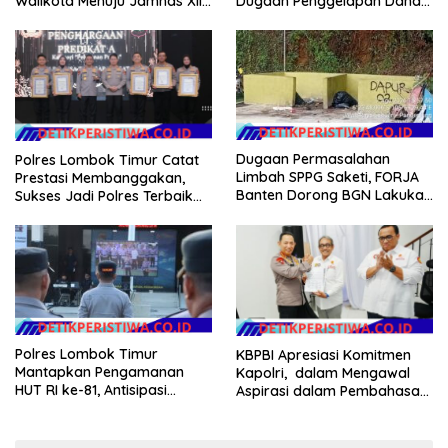
Dugaan Penggelapan Dana
Walikota Menuju Jamnas XII
Desa Rp 84 Juta, Kades
2026
Argomulyo Belitang Jaya
Hilang 3 Bulan Bawa
Anggaran Pembangunan
Dugaan Permasalahan
Polres Lombok Timur Catat
Limbah SPPG Saketi, FORJA
Prestasi Membanggakan,
Banten Dorong BGN Lakukan
Sukses Jadi Polres Terbaik
Audit dan Evaluasi Korcam
dalam Pelayanan Publik di
NTB
Polres Lombok Timur
KBPBI Apresiasi Komitmen
Mantapkan Pengamanan
Kapolri, dalam Mengawal
HUT RI ke-81, Antisipasi
Aspirasi dalam Pembahasan
Kerawanan hingga Sambut
RUU Ketenagakerjaan
Agenda Kapolri