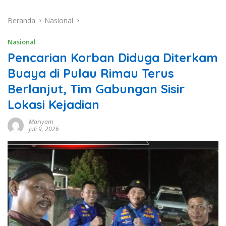
Beranda
Nasional
Nasional
Pencarian Korban Diduga Diterkam
Buaya di Pulau Rimau Terus
Berlanjut, Tim Gabungan Sisir
Lokasi Kejadian
Mariyam
Juli 9, 2026