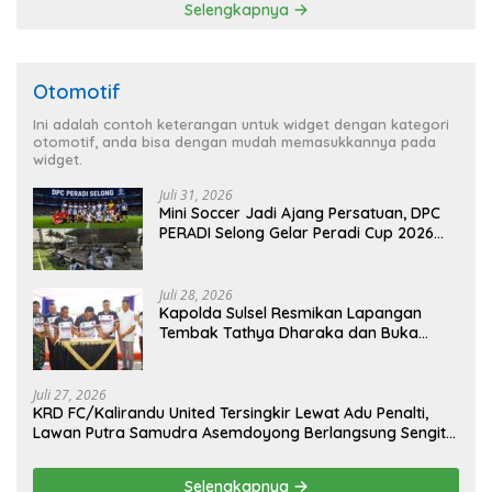
Selengkapnya
Otomotif
Ini adalah contoh keterangan untuk widget dengan kategori
otomotif, anda bisa dengan mudah memasukkannya pada
widget.
Juli 31, 2026
Mini Soccer Jadi Ajang Persatuan, DPC
PERADI Selong Gelar Peradi Cup 2026
Sambut Hari Kemerdekaan
Juli 28, 2026
Kapolda Sulsel Resmikan Lapangan
Tembak Tathya Dharaka dan Buka
Kejuaraan Menembak Bupati Sidrap Cup
II Tahun 2026
Juli 27, 2026
KRD FC/Kalirandu United Tersingkir Lewat Adu Penalti,
Lawan Putra Samudra Asemdoyong Berlangsung Sengit
namun Tetap Kondusif
Selengkapnya