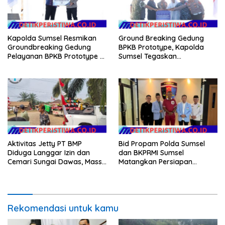
Kapolda Sumsel Resmikan
Ground Breaking Gedung
Groundbreaking Gedung
BPKB Prototype, Kapolda
Pelayanan BPKB Prototype di
Sumsel Tegaskan
Palembang
Transformasi Pelayanan
Publik Presisi
Aktivitas Jetty PT BMP
Bid Propam Polda Sumsel
Diduga Langgar Izin dan
dan BKPRMI Sumsel
Cemari Sungai Dawas, Massa
Matangkan Persiapan
Aksi POSE RI bersama
Penyaluran Bantuan Buku
Barikade 98 Minta
TK/TPA
Pemerintah Usut Tuntas
Rekomendasi untuk kamu