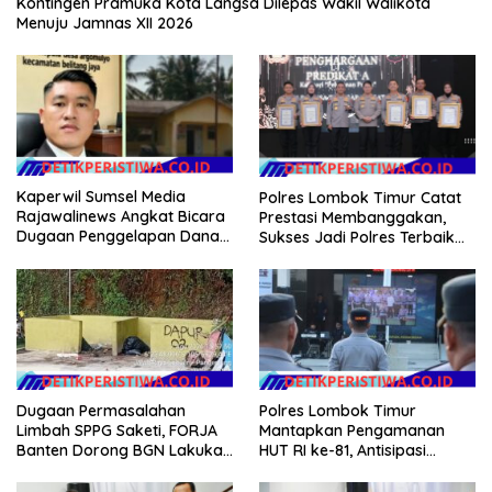
Kontingen Pramuka Kota Langsa Dilepas Wakil Walikota
Menuju Jamnas XII 2026
Kaperwil Sumsel Media
Polres Lombok Timur Catat
Rajawalinews Angkat Bicara
Prestasi Membanggakan,
Dugaan Penggelapan Dana
Sukses Jadi Polres Terbaik
Desa Rp 84 Juta, Kades
dalam Pelayanan Publik di
Argomulyo Belitang Jaya
NTB
Hilang 3 Bulan Bawa
Anggaran Pembangunan
Dugaan Permasalahan
Polres Lombok Timur
Limbah SPPG Saketi, FORJA
Mantapkan Pengamanan
Banten Dorong BGN Lakukan
HUT RI ke-81, Antisipasi
Audit dan Evaluasi Korcam
Kerawanan hingga Sambut
Agenda Kapolri