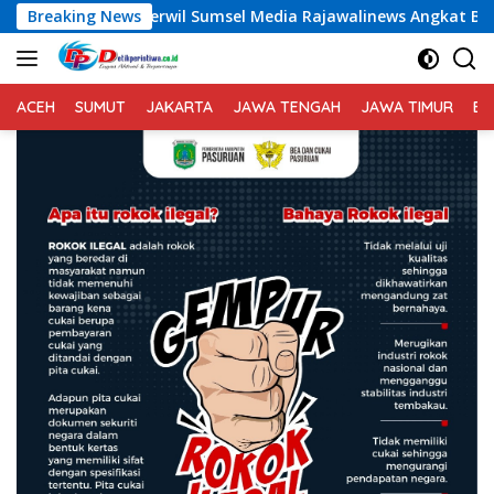
Langsung
 Sumsel Media Rajawalinews Angkat Bicara Dugaan Penggelapa
Breaking News
ke
konten
ACEH
SUMUT
JAKARTA
JAWA TENGAH
JAWA TIMUR
BA