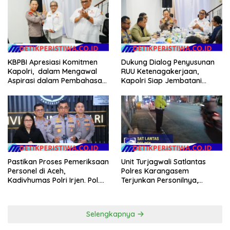
Dukung Dialog Penyusunan
KBPBI Apresiasi Komitmen
RUU Ketenagakerjaan,
Kapolri, dalam Mengawal
Kapolri Siap Jembatani
Aspirasi dalam Pembahasan
Aspirasi Buruh
RUU Ketenagakerjaan
Pastikan Proses Pemeriksaan
Unit Turjagwali Satlantas
Personel di Aceh,
Polres Karangasem
Kadivhumas Polri Irjen. Pol.
Terjunkan Personilnya,
Jhonny Edison Isir Tekankan
Laksanakan Patroli Barcode
Dilaksanakan Secara
dan Blue Light Patrol
Profesional dan Transparan
Selengkapnya