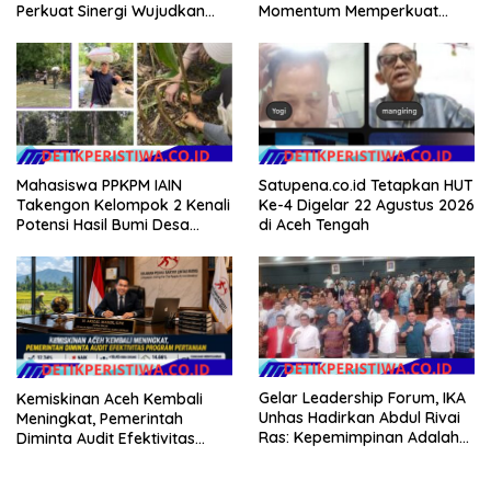
Perkuat Sinergi Wujudkan
Momentum Memperkuat
Hunian Layak bagi
Kedaulatan Digital, Inovasi
Masyarakat
Teknologi, dan Kepastian
Hukum Menuju Indonesia
Emas 2045
Mahasiswa PPKPM IAIN
Satupena.co.id Tetapkan HUT
Takengon Kelompok 2 Kenali
Ke-4 Digelar 22 Agustus 2026
Potensi Hasil Bumi Desa
di Aceh Tengah
Pantan Nangka
Gelar Leadership Forum, IKA
Kemiskinan Aceh Kembali
Unhas Hadirkan Abdul Rivai
Meningkat, Pemerintah
Ras: Kepemimpinan Adalah
Diminta Audit Efektivitas
Talenta yang Bisa Diasah
Program Pertanian