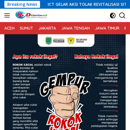
Langsung
ICT GELAR AKSI TOLAK REVITALISASI SITU CIKEDAL, 150 PESERTA 
Breaking News
ke
konten
ACEH
SUMUT
JAKARTA
JAWA TENGAH
JAWA TIMUR
BA