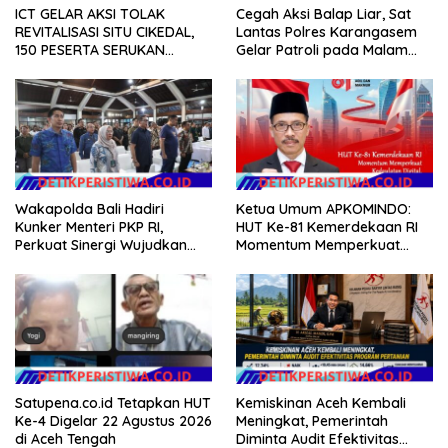
ICT GELAR AKSI TOLAK
Cegah Aksi Balap Liar, Sat
REVITALISASI SITU CIKEDAL,
Lantas Polres Karangasem
150 PESERTA SERUKAN
Gelar Patroli pada Malam
EVALUASI APBD Rp9,49 MILIAR
Minggu
Wakapolda Bali Hadiri
Ketua Umum APKOMINDO:
Kunker Menteri PKP RI,
HUT Ke-81 Kemerdekaan RI
Perkuat Sinergi Wujudkan
Momentum Memperkuat
Hunian Layak bagi
Kedaulatan Digital, Inovasi
Masyarakat
Teknologi, dan Kepastian
Hukum Menuju Indonesia
Emas 2045
Satupena.co.id Tetapkan HUT
Kemiskinan Aceh Kembali
Ke-4 Digelar 22 Agustus 2026
Meningkat, Pemerintah
di Aceh Tengah
Diminta Audit Efektivitas