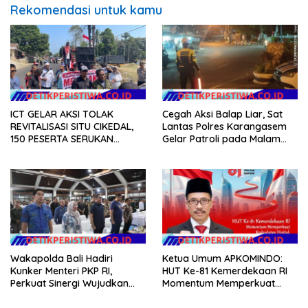
Rekomendasi untuk kamu
ICT GELAR AKSI TOLAK
Cegah Aksi Balap Liar, Sat
REVITALISASI SITU CIKEDAL,
Lantas Polres Karangasem
150 PESERTA SERUKAN
Gelar Patroli pada Malam
EVALUASI APBD Rp9,49 MILIAR
Minggu
Wakapolda Bali Hadiri
Ketua Umum APKOMINDO:
Kunker Menteri PKP RI,
HUT Ke-81 Kemerdekaan RI
Perkuat Sinergi Wujudkan
Momentum Memperkuat
Hunian Layak bagi
Kedaulatan Digital, Inovasi
Masyarakat
Teknologi, dan Kepastian