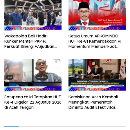
Wakapolda Bali Hadiri
Ketua Umum APKOMINDO:
Kunker Menteri PKP RI,
HUT Ke-81 Kemerdekaan RI
Perkuat Sinergi Wujudkan
Momentum Memperkuat
Hunian Layak bagi
Kedaulatan Digital, Inovasi
Masyarakat
Teknologi, dan Kepastian
Hukum Menuju Indonesia
Emas 2045
Satupena.co.id Tetapkan HUT
Kemiskinan Aceh Kembali
Ke-4 Digelar 22 Agustus 2026
Meningkat, Pemerintah
di Aceh Tengah
Diminta Audit Efektivitas
Program Pertanian