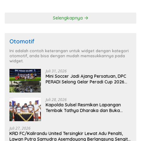
Program Pertanian
Selengkapnya
Otomotif
Ini adalah contoh keterangan untuk widget dengan kategori
otomotif, anda bisa dengan mudah memasukkannya pada
widget.
Juli 31, 2026
Mini Soccer Jadi Ajang Persatuan, DPC
PERADI Selong Gelar Peradi Cup 2026
Sambut Hari Kemerdekaan
Juli 28, 2026
Kapolda Sulsel Resmikan Lapangan
Tembak Tathya Dharaka dan Buka
Kejuaraan Menembak Bupati Sidrap Cup
II Tahun 2026
Juli 27, 2026
KRD FC/Kalirandu United Tersingkir Lewat Adu Penalti,
Lawan Putra Samudra Asemdoyong Berlangsung Sengit