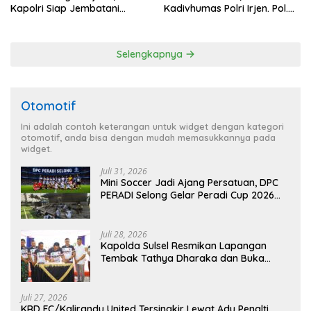
Kapolri Siap Jembatani
Kadivhumas Polri Irjen. Pol.
Aspirasi Buruh
Jhonny Edison Isir Tekankan
Dilaksanakan Secara
Profesional dan Transparan
Selengkapnya
Otomotif
Ini adalah contoh keterangan untuk widget dengan kategori
otomotif, anda bisa dengan mudah memasukkannya pada
widget.
Juli 31, 2026
Mini Soccer Jadi Ajang Persatuan, DPC
PERADI Selong Gelar Peradi Cup 2026
Sambut Hari Kemerdekaan
Juli 28, 2026
Kapolda Sulsel Resmikan Lapangan
Tembak Tathya Dharaka dan Buka
Kejuaraan Menembak Bupati Sidrap Cup
II Tahun 2026
Juli 27, 2026
KRD FC/Kalirandu United Tersingkir Lewat Adu Penalti,