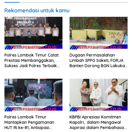
Rekomendasi untuk kamu
Polres Lombok Timur Catat
Dugaan Permasalahan
Prestasi Membanggakan,
Limbah SPPG Saketi, FORJA
Sukses Jadi Polres Terbaik
Banten Dorong BGN Lakukan
dalam Pelayanan Publik di
Audit dan Evaluasi Korcam
NTB
Polres Lombok Timur
KBPBI Apresiasi Komitmen
Mantapkan Pengamanan
Kapolri, dalam Mengawal
HUT RI ke-81, Antisipasi
Aspirasi dalam Pembahasan