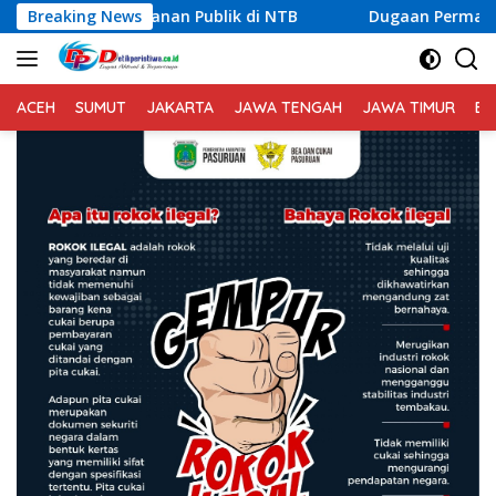
Langsung
n Publik di NTB
Breaking News
Dugaan Permasalahan Limbah SPPG Sak
ke
konten
ACEH
SUMUT
JAKARTA
JAWA TENGAH
JAWA TIMUR
BA