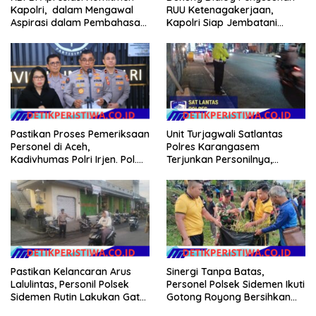
Kapolri, dalam Mengawal
RUU Ketenagakerjaan,
Aspirasi dalam Pembahasan
Kapolri Siap Jembatani
RUU Ketenagakerjaan
Aspirasi Buruh
Unit Turjagwali Satlantas
Pastikan Proses Pemeriksaan
Polres Karangasem
Personel di Aceh,
Terjunkan Personilnya,
Kadivhumas Polri Irjen. Pol.
Laksanakan Patroli Barcode
Jhonny Edison Isir Tekankan
dan Blue Light Patrol
Dilaksanakan Secara
Profesional dan Transparan
Pastikan Kelancaran Arus
Sinergi Tanpa Batas,
Lalulintas, Personil Polsek
Personel Polsek Sidemen Ikuti
Sidemen Rutin Lakukan Gatur
Gotong Royong Bersihkan
Lalin di Pasar Desa Adat
Lapangan Mamed Jelang