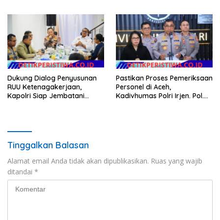
Kerawanan hingga Sambut
RUU Ketenagakerjaan
Agenda Kapolri
Dukung Dialog Penyusunan
Pastikan Proses Pemeriksaan
RUU Ketenagakerjaan,
Personel di Aceh,
Kapolri Siap Jembatani
Kadivhumas Polri Irjen. Pol.
Aspirasi Buruh
Jhonny Edison Isir Tekankan
Dilaksanakan Secara
Profesional dan Transparan
Tinggalkan Balasan
Alamat email Anda tidak akan dipublikasikan.
Ruas yang wajib
ditandai
*