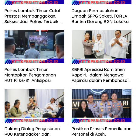
Polres Lombok Timur Catat
Dugaan Permasalahan
Prestasi Membanggakan,
Limbah SPPG Saketi, FORJA
Sukses Jadi Polres Terbaik
Banten Dorong BGN Lakukan
dalam Pelayanan Publik di
Audit dan Evaluasi Korcam
NTB
Polres Lombok Timur
KBPBI Apresiasi Komitmen
Mantapkan Pengamanan
Kapolri, dalam Mengawal
HUT RI ke-81, Antisipasi
Aspirasi dalam Pembahasan
Kerawanan hingga Sambut
RUU Ketenagakerjaan
Agenda Kapolri
Dukung Dialog Penyusunan
Pastikan Proses Pemeriksaan
RUU Ketenagakerjaan,
Personel di Aceh,