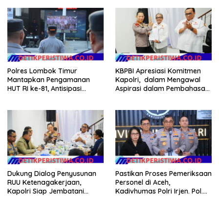
NTB
Polres Lombok Timur
KBPBI Apresiasi Komitmen
Mantapkan Pengamanan
Kapolri, dalam Mengawal
HUT RI ke-81, Antisipasi
Aspirasi dalam Pembahasan
Kerawanan hingga Sambut
RUU Ketenagakerjaan
Agenda Kapolri
Dukung Dialog Penyusunan
Pastikan Proses Pemeriksaan
RUU Ketenagakerjaan,
Personel di Aceh,
Kapolri Siap Jembatani
Kadivhumas Polri Irjen. Pol.
Aspirasi Buruh
Jhonny Edison Isir Tekankan
Dilaksanakan Secara
Profesional dan Transparan