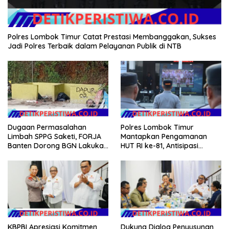
Polres Lombok Timur Catat Prestasi Membanggakan, Sukses
Jadi Polres Terbaik dalam Pelayanan Publik di NTB
Dugaan Permasalahan
Polres Lombok Timur
Limbah SPPG Saketi, FORJA
Mantapkan Pengamanan
Banten Dorong BGN Lakukan
HUT RI ke-81, Antisipasi
Audit dan Evaluasi Korcam
Kerawanan hingga Sambut
Agenda Kapolri
KBPBI Apresiasi Komitmen
Dukung Dialog Penyusunan