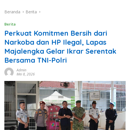
Beranda
Berita
Berita
Perkuat Komitmen Bersih dari
Narkoba dan HP Ilegal, Lapas
Majalengka Gelar Ikrar Serentak
Bersama TNI-Polri
Admin
Mei 8, 2026