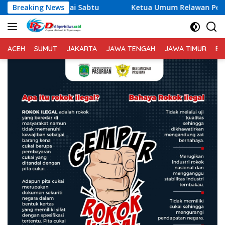
Langsung
tu
Breaking News
Ketua Umum Relawan Peduli Rakyat Lintas Batas Us
ke
konten
ACEH
SUMUT
JAKARTA
JAWA TENGAH
JAWA TIMUR
BA