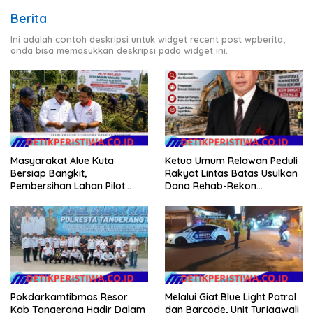
Berita
Ini adalah contoh deskripsi untuk widget recent post wpberita,
anda bisa memasukkan deskripsi pada widget ini.
Masyarakat Alue Kuta
Ketua Umum Relawan Peduli
Bersiap Bangkit,
Rakyat Lintas Batas Usulkan
Pembersihan Lahan Pilot
Dana Rehab-Rekon
Project Penanaman Kacang
Pascabencana di Aceh
Tanah Dimulai Sabtu
Dikelola Langsung
Pemerintah Pusat
Pokdarkamtibmas Resor
Melalui Giat Blue Light Patrol
Kab Tangerang Hadir Dalam
dan Barcode, Unit Turjagwali