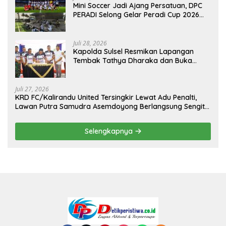
Mini Soccer Jadi Ajang Persatuan, DPC
PERADI Selong Gelar Peradi Cup 2026
Sambut Hari Kemerdekaan
Juli 28, 2026
Kapolda Sulsel Resmikan Lapangan
Tembak Tathya Dharaka dan Buka
Kejuaraan Menembak Bupati Sidrap Cup
II Tahun 2026
Juli 27, 2026
KRD FC/Kalirandu United Tersingkir Lewat Adu Penalti,
Lawan Putra Samudra Asemdoyong Berlangsung Sengit
namun Tetap Kondusif
Selengkapnya