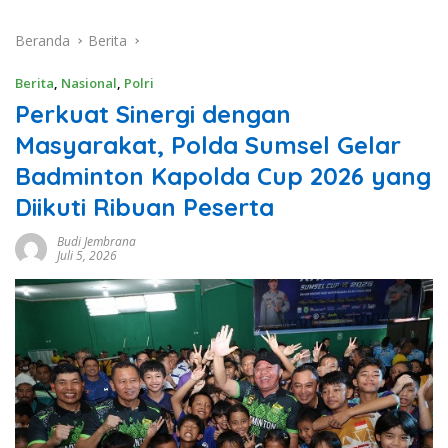
Beranda
Berita
Berita
,
Nasional
,
Polri
Perkuat Sinergi dengan
Masyarakat, Polda Sumsel Gelar
Badminton Kapolda Cup 2026 yang
Diikuti Ribuan Peserta
Budi Jembrana
Juli 5, 2026