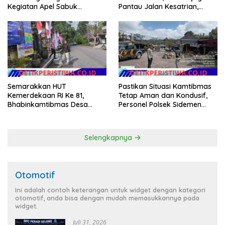
Kegiatan Apel Sabuk
Pantau Jalan Kesatrian,
Kamtibmas Polresta
Diponogoro dan Kartini
Tangerang Tahun 2026
Semarakkan HUT
Pastikan Situasi Kamtibmas
Kemerdekaan RI Ke 81,
Tetap Aman dan Kondusif,
Bhabinkamtibmas Desa
Personel Polsek Sidemen
Sangkan Gunung Ajak
Gelar Patroli Dialogis
Warganya Kibarkan Bendera
Merah Putih
Selengkapnya
Otomotif
Ini adalah contoh keterangan untuk widget dengan kategori
otomotif, anda bisa dengan mudah memasukkannya pada
widget.
Juli 31, 2026