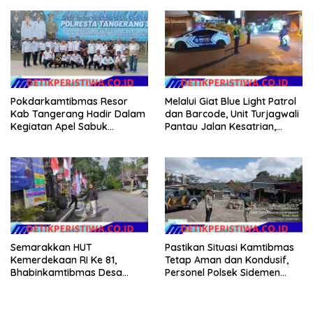
Tanah Dimulai Sabtu
Dikelola Langsung
Pemerintah Pusat
Pokdarkamtibmas Resor
Melalui Giat Blue Light Patrol
Kab Tangerang Hadir Dalam
dan Barcode, Unit Turjagwali
Kegiatan Apel Sabuk
Pantau Jalan Kesatrian,
Kamtibmas Polresta
Diponogoro dan Kartini
Tangerang Tahun 2026
Semarakkan HUT
Pastikan Situasi Kamtibmas
Kemerdekaan RI Ke 81,
Tetap Aman dan Kondusif,
Bhabinkamtibmas Desa
Personel Polsek Sidemen
Sangkan Gunung Ajak
Gelar Patroli Dialogis
Warganya Kibarkan Bendera
Merah Putih