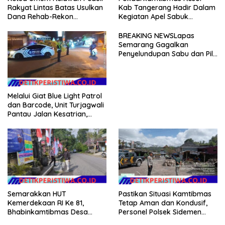
Rakyat Lintas Batas Usulkan
Kab Tangerang Hadir Dalam
Dana Rehab-Rekon
Kegiatan Apel Sabuk
Pascabencana di Aceh
Kamtibmas Polresta
Dikelola Langsung
Tangerang Tahun 2026
BREAKING NEWSLapas
Pemerintah Pusat
Semarang Gagalkan
Penyelundupan Sabu dan Pil
Koplo Lewat Modus Lempar
Paket, DPD GERAM Jateng
Beri Dukungan Penuh
Melalui Giat Blue Light Patrol
dan Barcode, Unit Turjagwali
Pantau Jalan Kesatrian,
Diponogoro dan Kartini
Semarakkan HUT
Pastikan Situasi Kamtibmas
Kemerdekaan RI Ke 81,
Tetap Aman dan Kondusif,
Bhabinkamtibmas Desa
Personel Polsek Sidemen
Sangkan Gunung Ajak
Gelar Patroli Dialogis