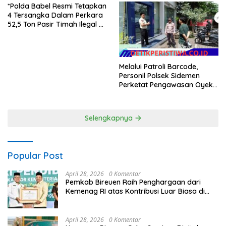
Warganya Kibarkan Bendera
*Polda Babel Resmi Tetapkan
Merah Putih
4 Tersangka Dalam Perkara
52,5 Ton Pasir Timah Ilegal Di
Belitung*
Melalui Patroli Barcode,
Personil Polsek Sidemen
Perketat Pengawasan Oyek
Vital dan Pusat Keramaian
Selengkapnya
Popular Post
April 28, 2026
0 Komentar
Pemkab Bireuen Raih Penghargaan dari
Kemenag RI atas Kontribusi Luar Biasa di
Sektor Keagamaan dan Pendidikan
April 28, 2026
0 Komentar