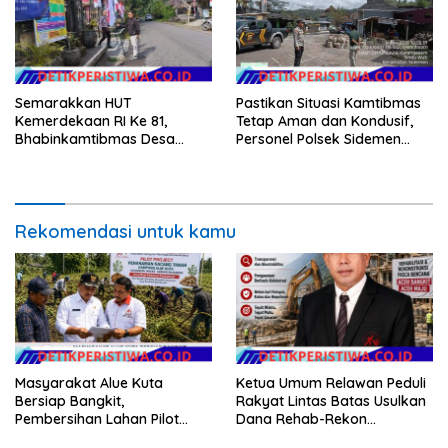
Semarakkan HUT
Pastikan Situasi Kamtibmas
Kemerdekaan RI Ke 81,
Tetap Aman dan Kondusif,
Bhabinkamtibmas Desa
Personel Polsek Sidemen
Sangkan Gunung Ajak
Gelar Patroli Dialogis
Warganya Kibarkan Bendera
Merah Putih
Rekomendasi untuk kamu
Masyarakat Alue Kuta
Ketua Umum Relawan Peduli
Bersiap Bangkit,
Rakyat Lintas Batas Usulkan
Pembersihan Lahan Pilot
Dana Rehab-Rekon
Project Penanaman Kacang
Pascabencana di Aceh