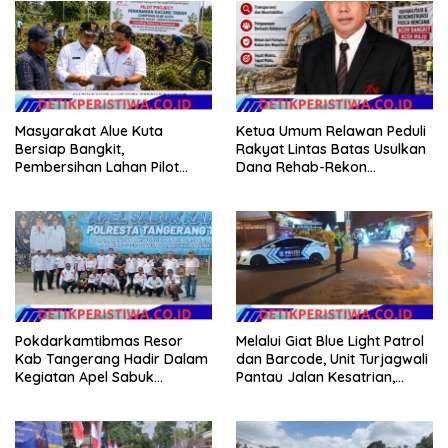
Masyarakat Alue Kuta
Ketua Umum Relawan Peduli
Bersiap Bangkit,
Rakyat Lintas Batas Usulkan
Pembersihan Lahan Pilot
Dana Rehab-Rekon
Project Penanaman Kacang
Pascabencana di Aceh
Tanah Dimulai Sabtu
Dikelola Langsung
Pemerintah Pusat
Pokdarkamtibmas Resor
Melalui Giat Blue Light Patrol
Kab Tangerang Hadir Dalam
dan Barcode, Unit Turjagwali
Kegiatan Apel Sabuk
Pantau Jalan Kesatrian,
Kamtibmas Polresta
Diponogoro dan Kartini
Tangerang Tahun 2026