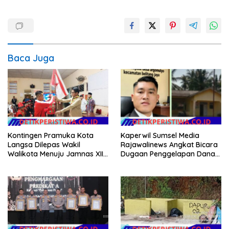
Baca Juga
Kontingen Pramuka Kota
Kaperwil Sumsel Media
Langsa Dilepas Wakil
Rajawalinews Angkat Bicara
Walikota Menuju Jamnas XII
Dugaan Penggelapan Dana
2026
Desa Rp 84 Juta, Kades
Argomulyo Belitang Jaya
Hilang 3 Bulan Bawa
Anggaran Pembangunan