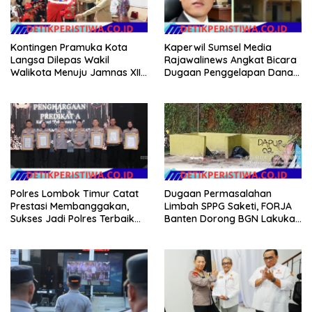
Kontingen Pramuka Kota
Kaperwil Sumsel Media
Langsa Dilepas Wakil
Rajawalinews Angkat Bicara
Walikota Menuju Jamnas XII
Dugaan Penggelapan Dana
2026
Desa Rp 84 Juta, Kades
Argomulyo Belitang Jaya
Hilang 3 Bulan Bawa
Anggaran Pembangunan
Polres Lombok Timur Catat
Dugaan Permasalahan
Prestasi Membanggakan,
Limbah SPPG Saketi, FORJA
Sukses Jadi Polres Terbaik
Banten Dorong BGN Lakukan
dalam Pelayanan Publik di
Audit dan Evaluasi Korcam
NTB