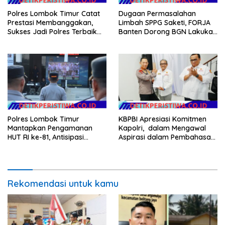
Polres Lombok Timur Catat
Dugaan Permasalahan
Prestasi Membanggakan,
Limbah SPPG Saketi, FORJA
Sukses Jadi Polres Terbaik
Banten Dorong BGN Lakukan
dalam Pelayanan Publik di
Audit dan Evaluasi Korcam
NTB
Polres Lombok Timur
KBPBI Apresiasi Komitmen
Mantapkan Pengamanan
Kapolri, dalam Mengawal
HUT RI ke-81, Antisipasi
Aspirasi dalam Pembahasan
Kerawanan hingga Sambut
RUU Ketenagakerjaan
Agenda Kapolri
Rekomendasi untuk kamu