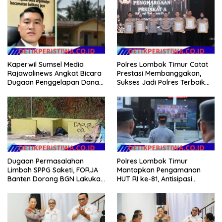
Kaperwil Sumsel Media
Polres Lombok Timur Catat
Rajawalinews Angkat Bicara
Prestasi Membanggakan,
Dugaan Penggelapan Dana
Sukses Jadi Polres Terbaik
Desa Rp 84 Juta, Kades
dalam Pelayanan Publik di
Argomulyo Belitang Jaya
NTB
Hilang 3 Bulan Bawa
Anggaran Pembangunan
Dugaan Permasalahan
Polres Lombok Timur
Limbah SPPG Saketi, FORJA
Mantapkan Pengamanan
Banten Dorong BGN Lakukan
HUT RI ke-81, Antisipasi
Audit dan Evaluasi Korcam
Kerawanan hingga Sambut
Agenda Kapolri