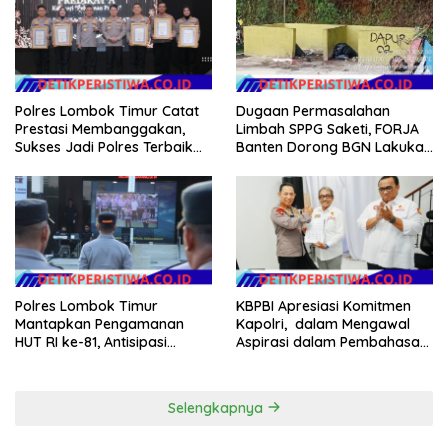
Hilang 3 Bulan Bawa
Anggaran Pembangunan
Polres Lombok Timur Catat
Dugaan Permasalahan
Prestasi Membanggakan,
Limbah SPPG Saketi, FORJA
Sukses Jadi Polres Terbaik
Banten Dorong BGN Lakukan
dalam Pelayanan Publik di
Audit dan Evaluasi Korcam
NTB
Polres Lombok Timur
KBPBI Apresiasi Komitmen
Mantapkan Pengamanan
Kapolri, dalam Mengawal
HUT RI ke-81, Antisipasi
Aspirasi dalam Pembahasan
Kerawanan hingga Sambut
RUU Ketenagakerjaan
Agenda Kapolri
Selengkapnya