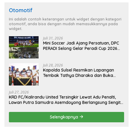
Otomotif
Ini adalah contoh keterangan untuk widget dengan kategori
otomotif, anda bisa dengan mudah memasukkannya pada
widget.
Juli 31, 2026
Mini Soccer Jadi Ajang Persatuan, DPC
PERADI Selong Gelar Peradi Cup 2026
Sambut Hari Kemerdekaan
Juli 28, 2026
Kapolda Sulsel Resmikan Lapangan
Tembak Tathya Dharaka dan Buka
Kejuaraan Menembak Bupati Sidrap Cup
II Tahun 2026
Juli 27, 2026
KRD FC/Kalirandu United Tersingkir Lewat Adu Penalti,
Lawan Putra Samudra Asemdoyong Berlangsung Sengit
namun Tetap Kondusif
Selengkapnya