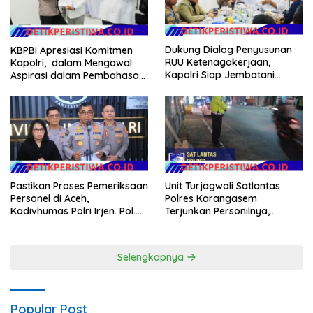
Dukung Dialog Penyusunan
KBPBI Apresiasi Komitmen
RUU Ketenagakerjaan,
Kapolri, dalam Mengawal
Kapolri Siap Jembatani
Aspirasi dalam Pembahasan
Aspirasi Buruh
RUU Ketenagakerjaan
Pastikan Proses Pemeriksaan
Unit Turjagwali Satlantas
Personel di Aceh,
Polres Karangasem
Kadivhumas Polri Irjen. Pol.
Terjunkan Personilnya,
Jhonny Edison Isir Tekankan
Laksanakan Patroli Barcode
Dilaksanakan Secara
dan Blue Light Patrol
Profesional dan Transparan
Selengkapnya
Popular Post