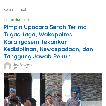
Beranda
Bali
Bali
,
Berita
,
Polri
Pimpin Upacara Serah Terima
Tugas Jaga, Wakapolres
Karangasem Tekankan
Kedisiplinan, Kewaspadaan, dan
Tanggung Jawab Penuh
Budi Jembrana
Juni 3, 2026