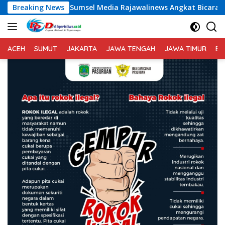
Langsung
 Sumsel Media Rajawalinews Angkat Bicara Dugaan Penggelapan
Breaking News
ke
konten
ACEH
SUMUT
JAKARTA
JAWA TENGAH
JAWA TIMUR
BA