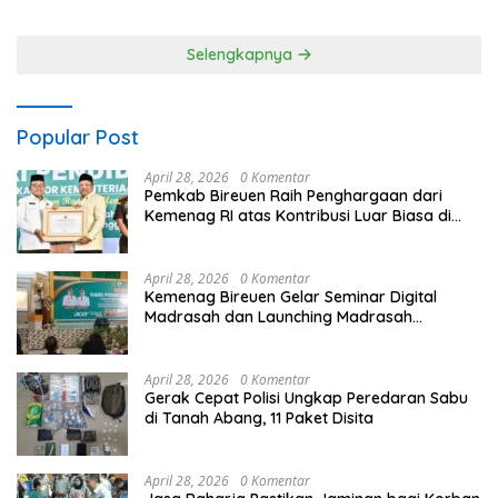
Lalin di Pasar Desa Adat
Lapangan Mamed Jelang
Tabola
Apel HUT Kemerdekaan RI
Ke-81
Selengkapnya
Popular Post
April 28, 2026
0 Komentar
Pemkab Bireuen Raih Penghargaan dari
Kemenag RI atas Kontribusi Luar Biasa di
Sektor Keagamaan dan Pendidikan
April 28, 2026
0 Komentar
Kemenag Bireuen Gelar Seminar Digital
Madrasah dan Launching Madrasah
Unggulan Peringati Hardiknas 2026
April 28, 2026
0 Komentar
Gerak Cepat Polisi Ungkap Peredaran Sabu
di Tanah Abang, 11 Paket Disita
April 28, 2026
0 Komentar