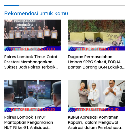
Profesional dan Transparan
Rekomendasi untuk kamu
Polres Lombok Timur Catat
Dugaan Permasalahan
Prestasi Membanggakan,
Limbah SPPG Saketi, FORJA
Sukses Jadi Polres Terbaik
Banten Dorong BGN Lakukan
dalam Pelayanan Publik di
Audit dan Evaluasi Korcam
NTB
Polres Lombok Timur
KBPBI Apresiasi Komitmen
Mantapkan Pengamanan
Kapolri, dalam Mengawal
HUT RI ke-81, Antisipasi
Aspirasi dalam Pembahasan