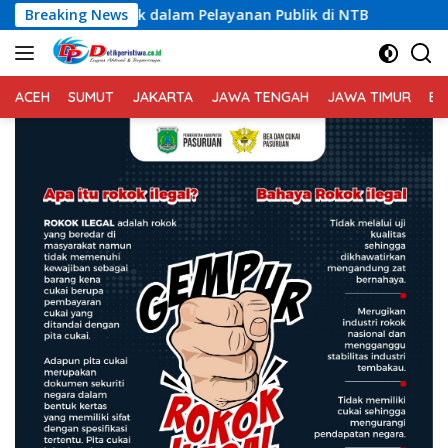
Langsung
dalam Pelayanan Publik di NTB
Breaking News
Dugaan Permasalahan L
ke
konten
ACEH
SUMUT
JAKARTA
JAWA TENGAH
JAWA TIMUR
BA