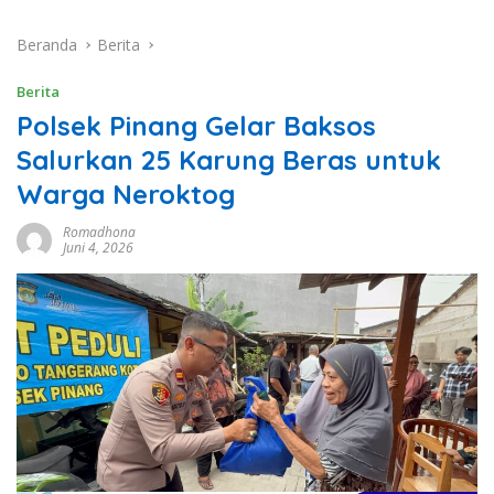
Beranda
Berita
Berita
Polsek Pinang Gelar Baksos
Salurkan 25 Karung Beras untuk
Warga Neroktog
Romadhona
Juni 4, 2026