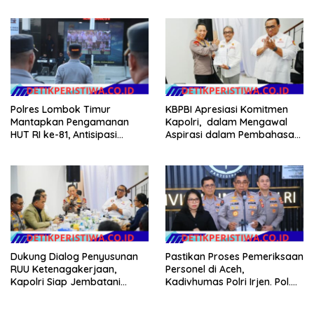
NTB
Polres Lombok Timur
KBPBI Apresiasi Komitmen
Mantapkan Pengamanan
Kapolri, dalam Mengawal
HUT RI ke-81, Antisipasi
Aspirasi dalam Pembahasan
Kerawanan hingga Sambut
RUU Ketenagakerjaan
Agenda Kapolri
Dukung Dialog Penyusunan
Pastikan Proses Pemeriksaan
RUU Ketenagakerjaan,
Personel di Aceh,
Kapolri Siap Jembatani
Kadivhumas Polri Irjen. Pol.
Aspirasi Buruh
Jhonny Edison Isir Tekankan
Dilaksanakan Secara