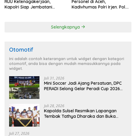
RUU Ketenagakerjaan,
Personel di Aceh,
Kapolri Siap Jembatani
Kadivhumas Polri Irjen. Pol.
Aspirasi Buruh
Jhonny Edison Isir Tekankan
Dilaksanakan Secara
Profesional dan Transparan
Selengkapnya
Otomotif
Ini adalah contoh keterangan untuk widget dengan kategori
otomotif, anda bisa dengan mudah memasukkannya pada
widget.
Juli 31, 2026
Mini Soccer Jadi Ajang Persatuan, DPC
PERADI Selong Gelar Peradi Cup 2026
Sambut Hari Kemerdekaan
Juli 28, 2026
Kapolda Sulsel Resmikan Lapangan
Tembak Tathya Dharaka dan Buka
Kejuaraan Menembak Bupati Sidrap Cup
II Tahun 2026
Juli 27, 2026