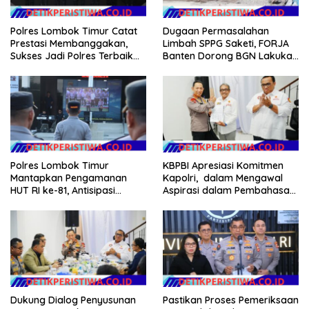
Polres Lombok Timur Catat
Dugaan Permasalahan
Prestasi Membanggakan,
Limbah SPPG Saketi, FORJA
Sukses Jadi Polres Terbaik
Banten Dorong BGN Lakukan
dalam Pelayanan Publik di
Audit dan Evaluasi Korcam
NTB
Polres Lombok Timur
KBPBI Apresiasi Komitmen
Mantapkan Pengamanan
Kapolri, dalam Mengawal
HUT RI ke-81, Antisipasi
Aspirasi dalam Pembahasan
Kerawanan hingga Sambut
RUU Ketenagakerjaan
Agenda Kapolri
Dukung Dialog Penyusunan
Pastikan Proses Pemeriksaan