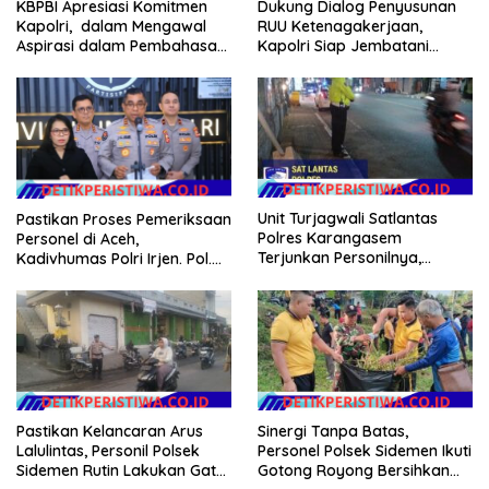
KBPBI Apresiasi Komitmen
Dukung Dialog Penyusunan
Kapolri, dalam Mengawal
RUU Ketenagakerjaan,
Aspirasi dalam Pembahasan
Kapolri Siap Jembatani
RUU Ketenagakerjaan
Aspirasi Buruh
Unit Turjagwali Satlantas
Pastikan Proses Pemeriksaan
Polres Karangasem
Personel di Aceh,
Terjunkan Personilnya,
Kadivhumas Polri Irjen. Pol.
Laksanakan Patroli Barcode
Jhonny Edison Isir Tekankan
dan Blue Light Patrol
Dilaksanakan Secara
Profesional dan Transparan
Pastikan Kelancaran Arus
Sinergi Tanpa Batas,
Lalulintas, Personil Polsek
Personel Polsek Sidemen Ikuti
Sidemen Rutin Lakukan Gatur
Gotong Royong Bersihkan