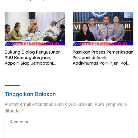
Kerawanan hingga Sambut
RUU Ketenagakerjaan
Agenda Kapolri
Dukung Dialog Penyusunan
Pastikan Proses Pemeriksaan
RUU Ketenagakerjaan,
Personel di Aceh,
Kapolri Siap Jembatani
Kadivhumas Polri Irjen. Pol.
Aspirasi Buruh
Jhonny Edison Isir Tekankan
Dilaksanakan Secara
Profesional dan Transparan
Tinggalkan Balasan
Alamat email Anda tidak akan dipublikasikan.
Ruas yang wajib
ditandai
*