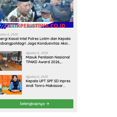
ustus 6, 2026
nergi Kasat Intel Polres Lotim dan Kepala
sbangpoldagri Jaga Kondusivitas Aksi
amai Masyarakat
Agustus 6, 2026
Masuk Penilaian Nasional
TPAKD Award 2026,
Lombok Timur Andalkan
Program Inklusi Keuangan
untuk Dongkrak
Agustus 6, 2026
Kesejahteraan Warga
Kepala UPT SPF SD Inpres
Andi Tonro Makassar
Prioritaskan Literasi dan
Pembenahan Fasilitas
Sekolah
Selengkapnya