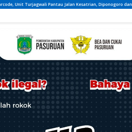
trian, Diponogoro dan Kartini
BREAKING NEWSLapas Sem