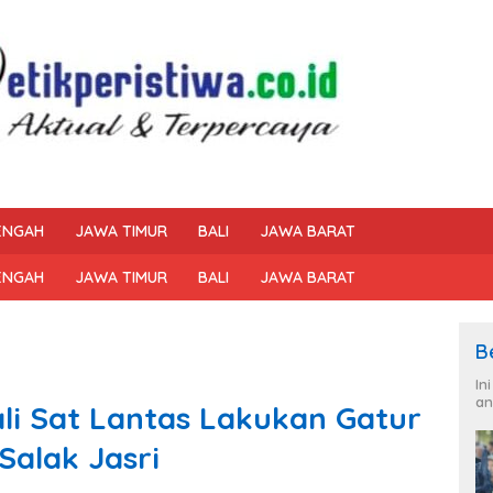
ENGAH
JAWA TIMUR
BALI
JAWA BARAT
ENGAH
JAWA TIMUR
BALI
JAWA BARAT
B
In
an
ali Sat Lantas Lakukan Gatur
 Salak Jasri