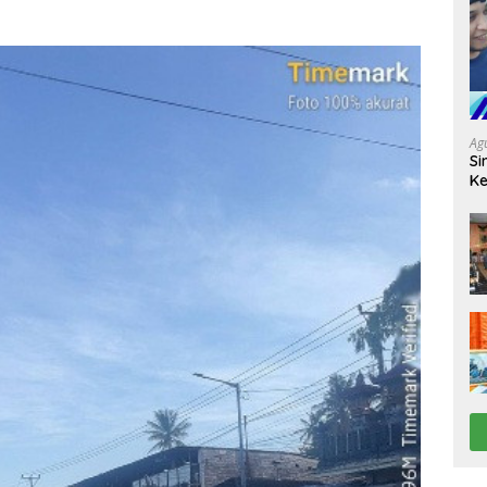
Ag
Si
Ke
D