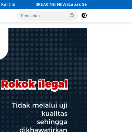
arang Gagalkan Penyelundupan Sabu dan Pil Koplo Lewat Mod