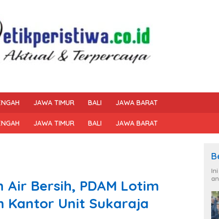
ENGAH
JAWA TIMUR
BALI
JAWA BARAT
ENGAH
JAWA TIMUR
BALI
JAWA BARAT
B
In
an
 Air Bersih, PDAM Lotim
n Kantor Unit Sukaraja