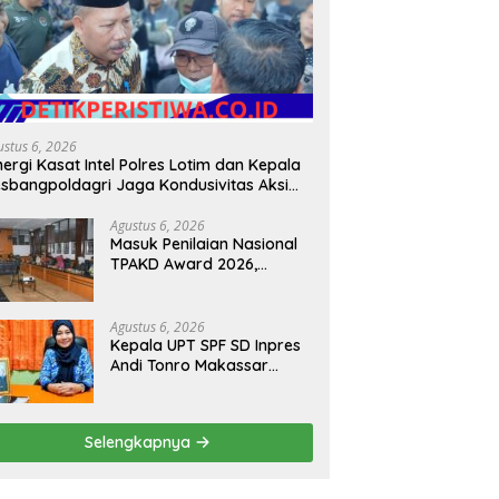
ustus 6, 2026
nergi Kasat Intel Polres Lotim dan Kepala
sbangpoldagri Jaga Kondusivitas Aksi
amai Masyarakat
Agustus 6, 2026
Masuk Penilaian Nasional
TPAKD Award 2026,
Lombok Timur Andalkan
Program Inklusi Keuangan
untuk Dongkrak
Agustus 6, 2026
Kesejahteraan Warga
Kepala UPT SPF SD Inpres
Andi Tonro Makassar
Prioritaskan Literasi dan
Pembenahan Fasilitas
Sekolah
Selengkapnya