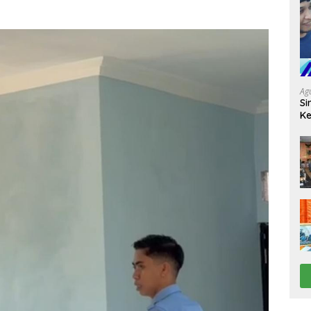
Ag
Si
Ke
D