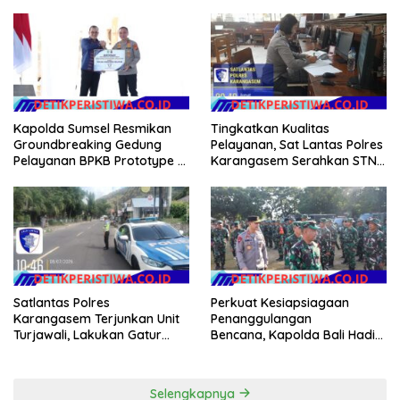
Berikan Apresiasi Capaian
Bhayangkara Bali FC ke Piala
Target Selama Operasi
Soeratin 2026
Kapolda Sumsel Resmikan
Tingkatkan Kualitas
Groundbreaking Gedung
Pelayanan, Sat Lantas Polres
Pelayanan BPKB Prototype di
Karangasem Serahkan STNK
Palembang
Baru Secara Cepat, Ramah
dan Transparan
Satlantas Polres
Perkuat Kesiapsiagaan
Karangasem Terjunkan Unit
Penanggulangan
Turjawali, Lakukan Gatur
Bencana, Kapolda Bali Hadiri
Lalin di Kawasan Obyek
Apel Gelar Pasukan LKO
Wisata Candidasa
Kogabwilhan II 2026
Selengkapnya