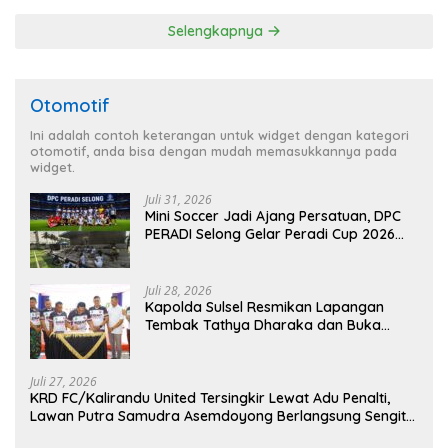
Soeratin 2026
dan Transparan
Selengkapnya
Otomotif
Ini adalah contoh keterangan untuk widget dengan kategori
otomotif, anda bisa dengan mudah memasukkannya pada
widget.
Juli 31, 2026
Mini Soccer Jadi Ajang Persatuan, DPC
PERADI Selong Gelar Peradi Cup 2026
Sambut Hari Kemerdekaan
Juli 28, 2026
Kapolda Sulsel Resmikan Lapangan
Tembak Tathya Dharaka dan Buka
Kejuaraan Menembak Bupati Sidrap Cup
II Tahun 2026
Juli 27, 2026
KRD FC/Kalirandu United Tersingkir Lewat Adu Penalti,
Lawan Putra Samudra Asemdoyong Berlangsung Sengit
namun Tetap Kondusif