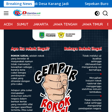
Langsung
ung di Desa Karang Jadi
Breaking News
Sepekan Buron Seorang Pria P
ke
konten
ACEH
SUMUT
JAKARTA
JAWA TENGAH
JAWA TIMUR
BA