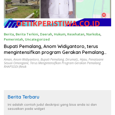
Berita
,
Berita Terkini
,
Daerah
,
Hukum
,
Kesehatan
,
Narkoba
,
Pemerintah
,
Uncategorized
Juni 13, 2026
Bupati Pemalang, Anom Widiyantoro, terus
mengintensifkan program Gerakan Pemalang
RHAPSODI (Resik, Hijau, Aman, Penataane
Aman
,
Anom Widiyantoro
,
Bupati Pemalang
,
Dirumat).
,
Hijau
,
Penataane
Sesuai Omongane
,
Terus Mengintensifkan Program Gerakan Pemalang
Sesuai Omongane, Dirumat).
RHAPSODI (Resik
Berita Terbaru
Ini adalah contoh judul deskripsi yang bisa anda isi dan
sesuaikan pada widget