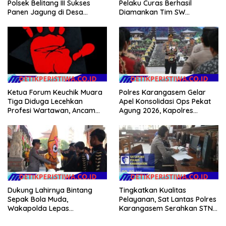
Pelaku Curas Berhasil
Polsek Belitang III Sukses
Diamankan Tim SW
Panen Jagung di Desa
Satreskrim Polres OKU Timur
Karang Jadi
Ketua Forum Keuchik Muara
Polres Karangasem Gelar
Tiga Diduga Lecehkan
Apel Konsolidasi Ops Pekat
Profesi Wartawan, Ancam
Agung 2026, Kapolres
Kebebasan Pers
Berikan Apresiasi Capaian
Target Selama Operasi
Dukung Lahirnya Bintang
Tingkatkan Kualitas
Sepak Bola Muda,
Pelayanan, Sat Lantas Polres
Wakapolda Lepas
Karangasem Serahkan STNK
Bhayangkara Bali FC ke Piala
Baru Secara Cepat, Ramah