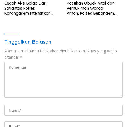
Cegah Aksi Balap Liar,
Pastikan Obyek Vital dan
Satlantas Polres
Pemukiman Warga
Karangasem Intensifkan
Aman, Polsek Bebandem
patrol di Jalan Raya Ujung-
Intensifkan Patroli Barcode
Seraya
pada Dini Hari
Tinggalkan Balasan
Alamat email Anda tidak akan dipublikasikan.
Ruas yang wajib
ditandai
*