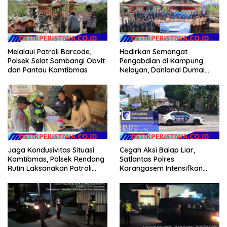
Melalaui Patroli Barcode,
Hadirkan Semangat
Polsek Selat Sambangi Obvit
Pengabdian di Kampung
dan Pantau Kamtibmas
Nelayan, Danlanal Dumai
Pimpin Aksi Bakti Sosial dan
Bersih Pantai
Jaga Kondusivitas Situasi
Cegah Aksi Balap Liar,
Kamtibmas, Polsek Rendang
Satlantas Polres
Rutin Laksanakan Patroli
Karangasem Intensifkan
Dialogis
patrol di Jalan Raya Ujung-
Seraya