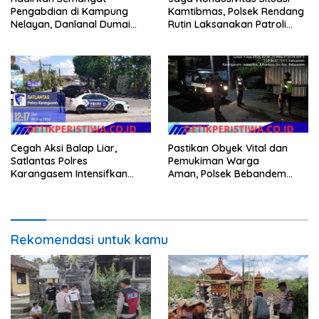
Pengabdian di Kampung
Kamtibmas, Polsek Rendang
Nelayan, Danlanal Dumai
Rutin Laksanakan Patroli
Pimpin Aksi Bakti Sosial dan
Dialogis
Bersih Pantai
Cegah Aksi Balap Liar,
Pastikan Obyek Vital dan
Satlantas Polres
Pemukiman Warga
Karangasem Intensifkan
Aman, Polsek Bebandem
patrol di Jalan Raya Ujung-
Intensifkan Patroli Barcode
Seraya
pada Dini Hari
Rekomendasi untuk kamu