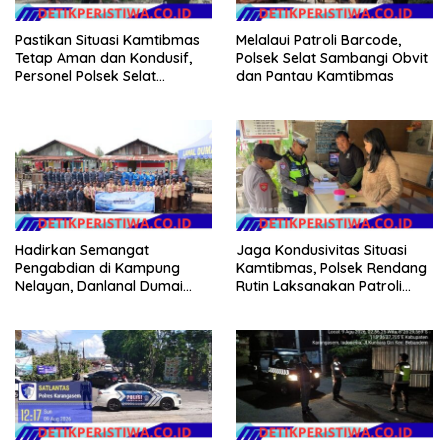
Pastikan Situasi Kamtibmas
Melalaui Patroli Barcode,
Tetap Aman dan Kondusif,
Polsek Selat Sambangi Obvit
Personel Polsek Selat
dan Pantau Kamtibmas
Intensifkan Patroli Dialogis
Hadirkan Semangat
Jaga Kondusivitas Situasi
Pengabdian di Kampung
Kamtibmas, Polsek Rendang
Nelayan, Danlanal Dumai
Rutin Laksanakan Patroli
Pimpin Aksi Bakti Sosial dan
Dialogis
Bersih Pantai