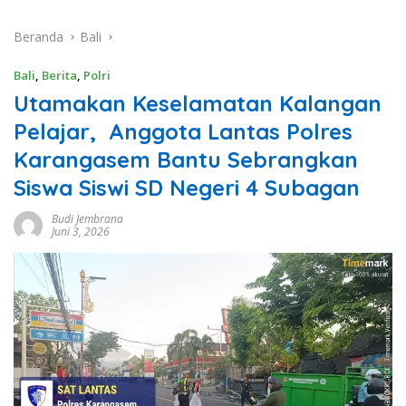
Beranda
Bali
Bali
,
Berita
,
Polri
Utamakan Keselamatan Kalangan
Pelajar, Anggota Lantas Polres
Karangasem Bantu Sebrangkan
Siswa Siswi SD Negeri 4 Subagan
Budi Jembrana
Juni 3, 2026