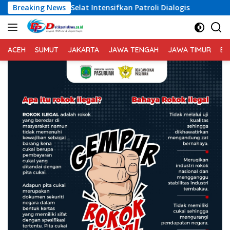
Langsung
lat Intensifkan Patroli Dialogis
Breaking News
Melalaui Patroli Bar
ke
konten
ACEH
SUMUT
JAKARTA
JAWA TENGAH
JAWA TIMUR
BA