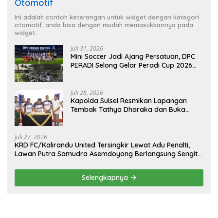
Otomotif
Ini adalah contoh keterangan untuk widget dengan kategori
otomotif, anda bisa dengan mudah memasukkannya pada
widget.
Juli 31, 2026
Mini Soccer Jadi Ajang Persatuan, DPC
PERADI Selong Gelar Peradi Cup 2026
Sambut Hari Kemerdekaan
Juli 28, 2026
Kapolda Sulsel Resmikan Lapangan
Tembak Tathya Dharaka dan Buka
Kejuaraan Menembak Bupati Sidrap Cup
II Tahun 2026
Juli 27, 2026
KRD FC/Kalirandu United Tersingkir Lewat Adu Penalti,
Lawan Putra Samudra Asemdoyong Berlangsung Sengit
namun Tetap Kondusif
Selengkapnya