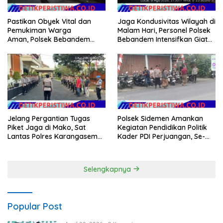
Jaga Kondusivitas Wilayah di
Pastikan Obyek Vital dan
Malam Hari, Personel Polsek
Pemukiman Warga
Bebandem Intensifkan Giat
Aman, Polsek Bebandem
Blue Light Patrol
Intensifkan Patroli Barcode
pada Dini Hari
Jelang Pergantian Tugas
Polsek Sidemen Amankan
Piket Jaga di Mako, Sat
Kegiatan Pendidikan Politik
Lantas Polres Karangasem
Kader PDI Perjuangan, Se-
Ikuti Apel Serah Terima Tugas
Kecamatan Sidemen
Jaga
Selengkapnya
Popular Post