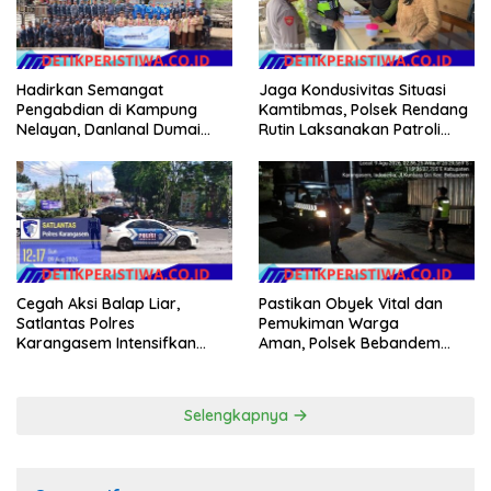
Hadirkan Semangat
Jaga Kondusivitas Situasi
Pengabdian di Kampung
Kamtibmas, Polsek Rendang
Nelayan, Danlanal Dumai
Rutin Laksanakan Patroli
Pimpin Aksi Bakti Sosial dan
Dialogis
Bersih Pantai
Cegah Aksi Balap Liar,
Pastikan Obyek Vital dan
Satlantas Polres
Pemukiman Warga
Karangasem Intensifkan
Aman, Polsek Bebandem
patrol di Jalan Raya Ujung-
Intensifkan Patroli Barcode
Seraya
pada Dini Hari
Selengkapnya