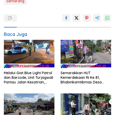
Semarang
Baca Juga
Melalui Giat Blue Light Patrol
Semarakkan HUT
dan Barcode, Unit Turjagwali
Kemerdekaan RI Ke 81,
Pantau Jalan Kesatrian,
Bhabinkamtibmas Desa
Diponogoro dan Kartini
Sangkan Gunung Ajak
Warganya Kibarkan Bendera
Merah Putih