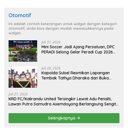
Otomotif
Ini adalah contoh keterangan untuk widget dengan kategori
otomotif, anda bisa dengan mudah memasukkannya pada
widget.
Juli 31, 2026
Mini Soccer Jadi Ajang Persatuan, DPC
PERADI Selong Gelar Peradi Cup 2026
Sambut Hari Kemerdekaan
Juli 28, 2026
Kapolda Sulsel Resmikan Lapangan
Tembak Tathya Dharaka dan Buka
Kejuaraan Menembak Bupati Sidrap Cup
II Tahun 2026
Juli 27, 2026
KRD FC/Kalirandu United Tersingkir Lewat Adu Penalti,
Lawan Putra Samudra Asemdoyong Berlangsung Sengit
namun Tetap Kondusif
Selengkapnya