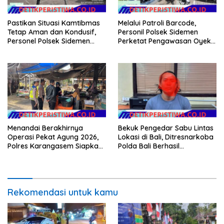
Pastikan Situasi Kamtibmas
Melalui Patroli Barcode,
Tetap Aman dan Kondusif,
Personil Polsek Sidemen
Personel Polsek Sidemen
Perketat Pengawasan Oyek
Gelar Patroli Dialogis
Vital dan Pusat Keramaian
Menandai Berakhirnya
Bekuk Pengedar Sabu Lintas
Operasi Pekat Agung 2026,
Lokasi di Bali, Ditresnarkoba
Polres Karangasem Siapkan
Polda Bali Berhasil
Apel Konsolidasi Tegakkan
Amankan Barang Bukti
Harkamtibmas
Seberat 123 Gram Lebih
Rekomendasi untuk kamu