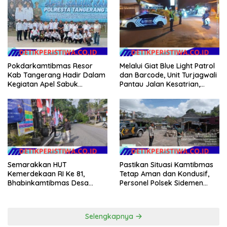
Dikelola Langsung
Tanah Dimulai Sabtu
Pemerintah Pusat
Pokdarkamtibmas Resor
Melalui Giat Blue Light Patrol
Kab Tangerang Hadir Dalam
dan Barcode, Unit Turjagwali
Kegiatan Apel Sabuk
Pantau Jalan Kesatrian,
Kamtibmas Polresta
Diponogoro dan Kartini
Tangerang Tahun 2026
Semarakkan HUT
Pastikan Situasi Kamtibmas
Kemerdekaan RI Ke 81,
Tetap Aman dan Kondusif,
Bhabinkamtibmas Desa
Personel Polsek Sidemen
Sangkan Gunung Ajak
Gelar Patroli Dialogis
Warganya Kibarkan Bendera
Merah Putih
Selengkapnya