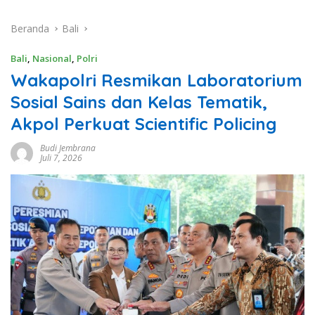
Beranda
Bali
Bali
,
Nasional
,
Polri
Wakapolri Resmikan Laboratorium
Sosial Sains dan Kelas Tematik,
Akpol Perkuat Scientific Policing
Budi Jembrana
Juli 7, 2026