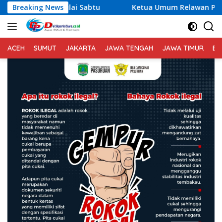
Langsung
u
Breaking News
Ketua Umum Relawan Peduli Rakyat Lintas Batas Usul
ke
konten
ACEH
SUMUT
JAKARTA
JAWA TENGAH
JAWA TIMUR
BA