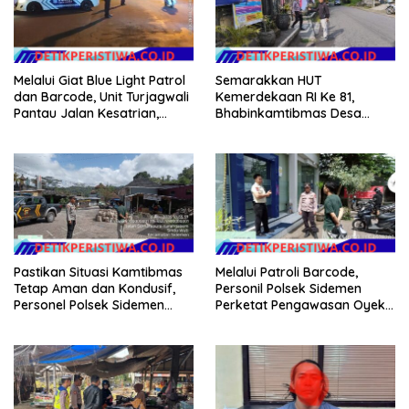
Melalui Giat Blue Light Patrol
Semarakkan HUT
dan Barcode, Unit Turjagwali
Kemerdekaan RI Ke 81,
Pantau Jalan Kesatrian,
Bhabinkamtibmas Desa
Diponogoro dan Kartini
Sangkan Gunung Ajak
Warganya Kibarkan Bendera
Merah Putih
Pastikan Situasi Kamtibmas
Melalui Patroli Barcode,
Tetap Aman dan Kondusif,
Personil Polsek Sidemen
Personel Polsek Sidemen
Perketat Pengawasan Oyek
Gelar Patroli Dialogis
Vital dan Pusat Keramaian