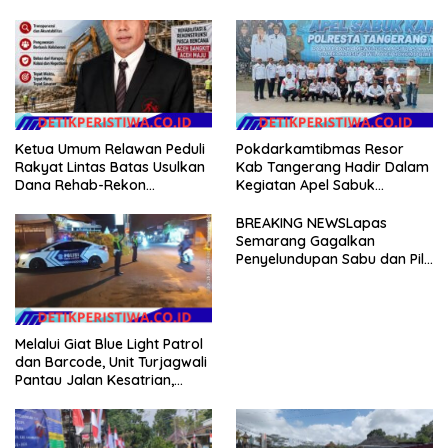
Ketua Umum Relawan Peduli
Pokdarkamtibmas Resor
Rakyat Lintas Batas Usulkan
Kab Tangerang Hadir Dalam
Dana Rehab-Rekon
Kegiatan Apel Sabuk
Pascabencana di Aceh
Kamtibmas Polresta
Dikelola Langsung
Tangerang Tahun 2026
BREAKING NEWSLapas
Pemerintah Pusat
Semarang Gagalkan
Penyelundupan Sabu dan Pil
Koplo Lewat Modus Lempar
Paket, DPD GERAM Jateng
Beri Dukungan Penuh
Melalui Giat Blue Light Patrol
dan Barcode, Unit Turjagwali
Pantau Jalan Kesatrian,
Diponogoro dan Kartini