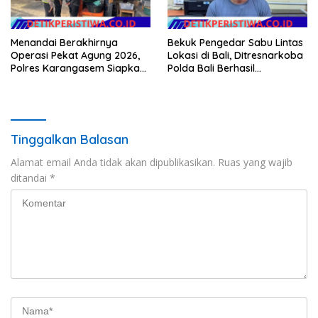
Menandai Berakhirnya
Bekuk Pengedar Sabu Lintas
Operasi Pekat Agung 2026,
Lokasi di Bali, Ditresnarkoba
Polres Karangasem Siapkan
Polda Bali Berhasil
Apel Konsolidasi Tegakkan
Amankan Barang Bukti
Harkamtibmas
Seberat 123 Gram Lebih
Tinggalkan Balasan
Alamat email Anda tidak akan dipublikasikan.
Ruas yang wajib
ditandai
*