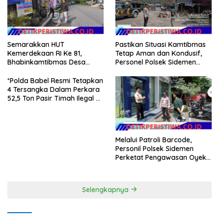
Semarakkan HUT
Pastikan Situasi Kamtibmas
Kemerdekaan RI Ke 81,
Tetap Aman dan Kondusif,
Bhabinkamtibmas Desa
Personel Polsek Sidemen
Sangkan Gunung Ajak
Gelar Patroli Dialogis
Warganya Kibarkan Bendera
*Polda Babel Resmi Tetapkan
Merah Putih
4 Tersangka Dalam Perkara
52,5 Ton Pasir Timah Ilegal Di
Belitung*
Melalui Patroli Barcode,
Personil Polsek Sidemen
Perketat Pengawasan Oyek
Vital dan Pusat Keramaian
Selengkapnya