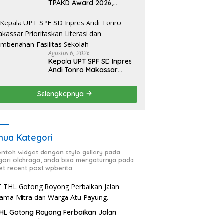
TPAKD Award 2026,
Lombok Timur Andalkan
Program Inklusi Keuangan
untuk Dongkrak
Kesejahteraan Warga
Agustus 6, 2026
Kepala UPT SPF SD Inpres
Andi Tonro Makassar
Prioritaskan Literasi dan
Pembenahan Fasilitas
Selengkapnya
Sekolah
ua Kategori
contoh widget dengan style gallery pada
gori olahraga, anda bisa mengaturnya pada
et recent post wpberita.
HL Gotong Royong Perbaikan Jalan