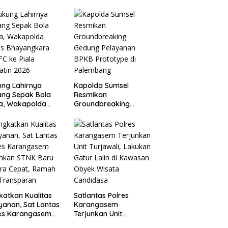
tawan, Ancam
2026, Kapolres
ebasan Pers
Berikan Apresiasi
Capaian Target
Selama Operasi
ng Lahirnya
Kapolda Sumsel
ang Sepak Bola
Resmikan
a, Wakapolda
Groundbreaking
as Bhayangkara
Gedung Pelayanan
 FC ke Piala
BPKB Prototype di
atin 2026
Palembang
katkan Kualitas
Satlantas Polres
yanan, Sat Lantas
Karangasem
res Karangasem
Terjunkan Unit
ahkan STNK Baru
Turjawali, Lakukan