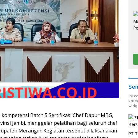
Sem
Ini 
kate
widg
i kompetensi Batch 5 Sertifikasi Chef Dapur MBG,
si Jambi, menggelar pelatihan bagi seluruh chef
bupaten Merangin. Kegiatan tersebut dilaksanakan
PT T