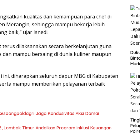
War
Keb
ingkatkan kualitas dan kemampuan para chef di
en Merangin, sehingga mampu bekerja lebih
g baik,” ujar Isnedi.
t terus dilaksanakan secara berkelanjutan guna
Duku
as dan mampu bersaing di dunia kuliner maupun
Bint
Mud
Lep
Bali
si ini, diharapkan seluruh dapur MBG di Kabupaten
Soer
serta mampu memberikan pelayanan terbaik
a Kesbangpoldagri Jaga Kondusivitas Aksi Damai
Ting
Pela
6, Lombok Timur Andalkan Program Inklusi Keuangan
Pol
Ser