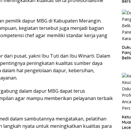
an meningkatkan kualitas serta profesionalisme
Bers
f dan pemilik dapur MBG di Kabupaten Merangin.
ampuan, kegiatan tersebut juga menjadi bagian
kompetensi chef agar memiliki standar kerja yang
Duk
Pang
r dari pusat, yakni Ibu Tuti dan Ibu Winarti. Dalam
Beli
pentingnya peningkatan kualitas sumber daya
Pane
Kara
 dalam hal pengelolaan dapur, kebersihan,
layanan.
ergabung dalam dapur MBG dapat terus
pilan agar mampu memberikan pelayanan terbaik
Ketu
nedi dalam sambutannya mengatakan, pelatihan
Muar
n langkah nyata untuk meningkatkan kualitas para
Lece