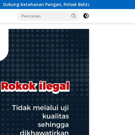
olsek Belitang III Sukses Panen Jagung di Desa Karang Jadi