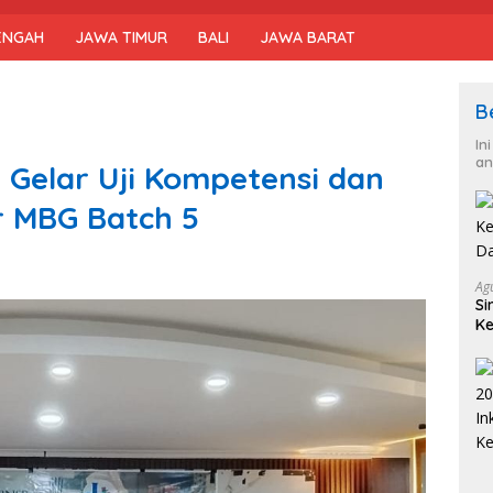
ENGAH
JAWA TIMUR
BALI
JAWA BARAT
B
In
an
Gelar Uji Kompetensi dan
r MBG Batch 5
Ag
Si
Ke
D