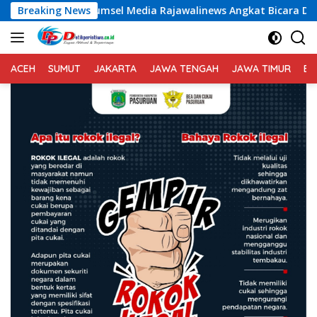
Langsung
umsel Media Rajawalinews Angkat Bicara Dugaan Penggelapan D
Breaking News
ke
konten
ACEH
SUMUT
JAKARTA
JAWA TENGAH
JAWA TIMUR
BA