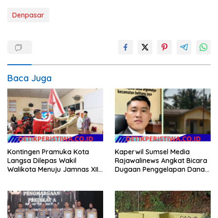
Denpasar
Baca Juga
Kontingen Pramuka Kota
Kaperwil Sumsel Media
Langsa Dilepas Wakil
Rajawalinews Angkat Bicara
Walikota Menuju Jamnas XII
Dugaan Penggelapan Dana
2026
Desa Rp 84 Juta, Kades
Argomulyo Belitang Jaya
Hilang 3 Bulan Bawa
Anggaran Pembangunan