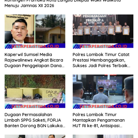
Kontingen Pramuka Kota Langsa Dilepas Wakil Walikota
Menuju Jamnas XII 2026
Kaperwil Sumsel Media
Polres Lombok Timur Catat
Rajawalinews Angkat Bicara
Prestasi Membanggakan,
Dugaan Penggelapan Dana
Sukses Jadi Polres Terbaik
Desa Rp 84 Juta, Kades
dalam Pelayanan Publik di
Argomulyo Belitang Jaya
NTB
Hilang 3 Bulan Bawa
Anggaran Pembangunan
Dugaan Permasalahan
Polres Lombok Timur
Limbah SPPG Saketi, FORJA
Mantapkan Pengamanan
Banten Dorong BGN Lakukan
HUT RI ke-81, Antisipasi
Audit dan Evaluasi Korcam
Kerawanan hingga Sambut
Agenda Kapolri