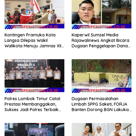
Kontingen Pramuka Kota
Kaperwil Sumsel Media
Langsa Dilepas Wakil
Rajawalinews Angkat Bicara
Walikota Menuju Jamnas XII
Dugaan Penggelapan Dana
2026
Desa Rp 84 Juta, Kades
Argomulyo Belitang Jaya
Hilang 3 Bulan Bawa
Anggaran Pembangunan
Polres Lombok Timur Catat
Dugaan Permasalahan
Prestasi Membanggakan,
Limbah SPPG Saketi, FORJA
Sukses Jadi Polres Terbaik
Banten Dorong BGN Lakukan
dalam Pelayanan Publik di
Audit dan Evaluasi Korcam
NTB