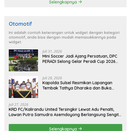
Selengkapnya
Otomotif
Ini adalah contoh keterangan untuk widget dengan kategori
otomotif, anda bisa dengan mudah memasukkannya pada
widget.
Juli 31, 2026
Mini Soccer Jadi Ajang Persatuan, DPC
PERADI Selong Gelar Peradi Cup 2026
Sambut Hari Kemerdekaan
Juli 28, 2026
Kapolda Sulsel Resmikan Lapangan
Tembak Tathya Dharaka dan Buka
Kejuaraan Menembak Bupati Sidrap Cup
II Tahun 2026
Juli 27, 2026
KRD FC/Kalirandu United Tersingkir Lewat Adu Penalti,
Lawan Putra Samudra Asemdoyong Berlangsung Sengit
namun Tetap Kondusif
Selengkapnya