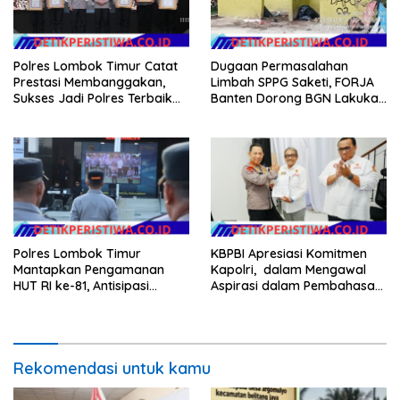
Polres Lombok Timur Catat
Dugaan Permasalahan
Prestasi Membanggakan,
Limbah SPPG Saketi, FORJA
Sukses Jadi Polres Terbaik
Banten Dorong BGN Lakukan
dalam Pelayanan Publik di
Audit dan Evaluasi Korcam
NTB
Polres Lombok Timur
KBPBI Apresiasi Komitmen
Mantapkan Pengamanan
Kapolri, dalam Mengawal
HUT RI ke-81, Antisipasi
Aspirasi dalam Pembahasan
Kerawanan hingga Sambut
RUU Ketenagakerjaan
Agenda Kapolri
Rekomendasi untuk kamu