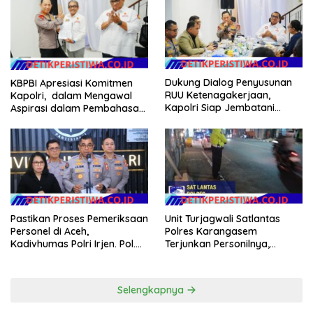
Dukung Dialog Penyusunan
KBPBI Apresiasi Komitmen
RUU Ketenagakerjaan,
Kapolri, dalam Mengawal
Kapolri Siap Jembatani
Aspirasi dalam Pembahasan
Aspirasi Buruh
RUU Ketenagakerjaan
Pastikan Proses Pemeriksaan
Unit Turjagwali Satlantas
Personel di Aceh,
Polres Karangasem
Kadivhumas Polri Irjen. Pol.
Terjunkan Personilnya,
Jhonny Edison Isir Tekankan
Laksanakan Patroli Barcode
Dilaksanakan Secara
dan Blue Light Patrol
Profesional dan Transparan
Selengkapnya