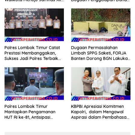
2026
Desa Rp 84 Juta, Kades
Argomulyo Belitang Jaya
Hilang 3 Bulan Bawa
Anggaran Pembangunan
Polres Lombok Timur Catat
Dugaan Permasalahan
Prestasi Membanggakan,
Limbah SPPG Saketi, FORJA
Sukses Jadi Polres Terbaik
Banten Dorong BGN Lakukan
dalam Pelayanan Publik di
Audit dan Evaluasi Korcam
NTB
Polres Lombok Timur
KBPBI Apresiasi Komitmen
Mantapkan Pengamanan
Kapolri, dalam Mengawal
HUT RI ke-81, Antisipasi
Aspirasi dalam Pembahasan
Kerawanan hingga Sambut
RUU Ketenagakerjaan
Agenda Kapolri