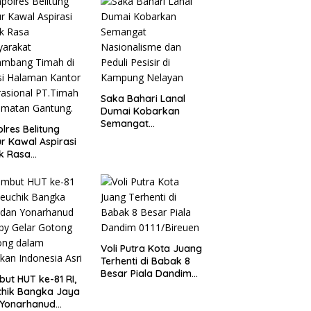
ikahan Dini
Saka Bahari Lanal
Dumai Kobarkan
Semangat
lres Belitung
Nasionalisme dan
r Kawal Aspirasi
Peduli Pesisir di
k Rasa
Kampung Nelayan
yarakat
ambang Timah di
si Halaman
or Operasional
Timah Kecamatan
ung.
Voli Putra Kota Juang
Terhenti di Babak 8
Besar Piala Dandim
ut HUT ke-81 RI,
0111/Bireuen
chik Bangka Jaya
 Yonarhanud