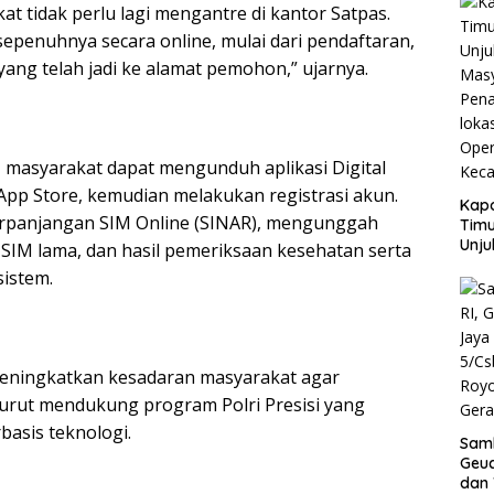
t tidak perlu lagi mengantre di kantor Satpas.
Pern
epenuhnya secara online, mulai dari pendaftaran,
 yang telah jadi ke alamat pemohon,” ujarnya.
masyarakat dapat mengunduh aplikasi Digital
u App Store, kemudian melakukan registrasi akun.
Kapo
erpanjangan SIM Online (SINAR), mengunggah
Timu
Unju
SIM lama, dan hasil pemeriksaan kesehatan serta
Mas
sistem.
Pen
loka
Kant
PT.
Gant
 meningkatkan kesadaran masyarakat agar
urut mendukung program Polri Presisi yang
basis teknologi.
Samb
Geu
dan