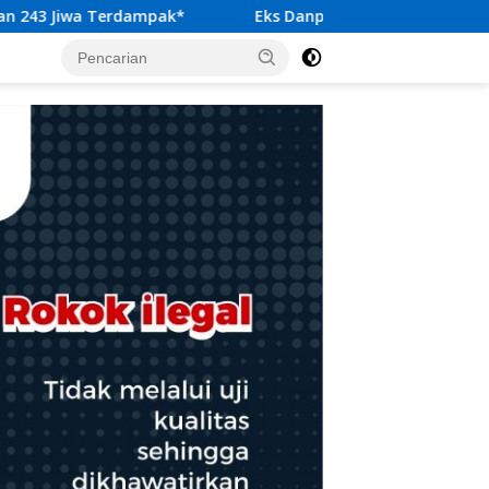
Eks Danpuspom TNI Nazali Lempo Didorong Jadi Kandidat