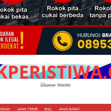
ENGAH
JAWA TIMUR
BALI
JAWA BARAT