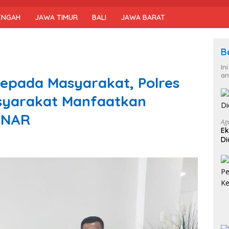
ENGAH
JAWA TIMUR
BALI
JAWA BARAT
B
In
an
epada Masyarakat, Polres
syarakat Manfaatkan
INAR
Ag
Ek
Di