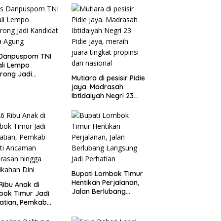
 Danpuspom TNI
li Lempo
rong Jadi
Mutiara di pesisir Pidie
idat Jaksa
jaya. Madrasah
ng
Ibtidaiyah Negri 23
Pidie jaya, meraih
juara tingkat propinsi
dan nasional
Bupati Lombok Timur
Hentikan Perjalanan,
Ribu Anak di
Jalan Berlubang
bok Timur Jadi
Langsung Jadi
atian, Pemkab
Perhatian
ti Ancaman
rasan hingga