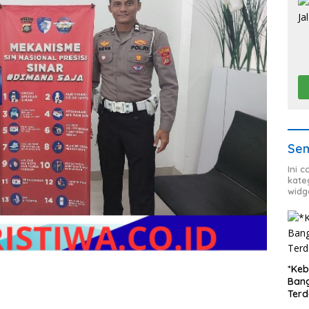
Sem
Ini 
kate
widg
*Keb
Bang
Ter