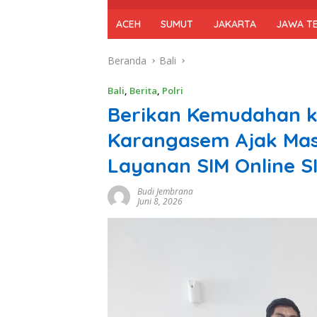
ACEH
SUMUT
JAKARTA
JAWA T
Beranda
Bali
Bali
,
Berita
,
Polri
Berikan Kemudahan k
Karangasem Ajak Ma
Layanan SIM Online S
Budi Jembrana
Juni 8, 2026