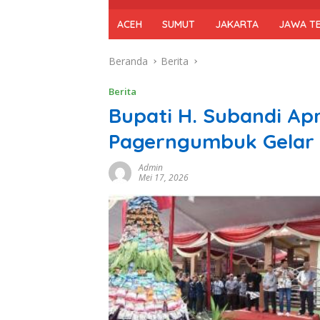
ACEH
SUMUT
JAKARTA
JAWA T
Beranda
Berita
Berita
Bupati H. Subandi Ap
Pagerngumbuk Gelar
Admin
Mei 17, 2026