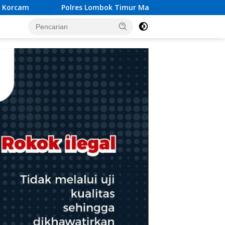
imur Mantapkan Pengamanan HUT RI ke-81, Antisipasi Kerawan