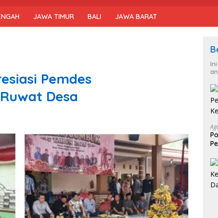
ENGAH
JAWA TIMUR
BALI
JAWA BARAT
B
In
an
resiasi Pemdes
 Ruwat Desa
Ag
Po
Pe
Ke