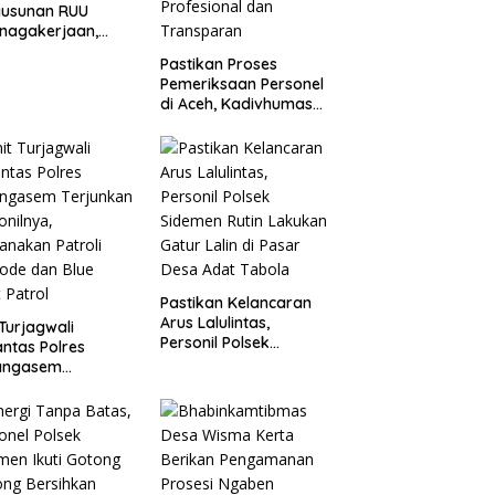
yusunan RUU
nagakerjaan,
lri Siap
Pastikan Proses
atani Aspirasi
Pemeriksaan Personel
uh
di Aceh, Kadivhumas
Polri Irjen. Pol. Jhonny
Edison Isir Tekankan
Dilaksanakan Secara
Profesional dan
Transparan
Pastikan Kelancaran
Arus Lalulintas,
 Turjagwali
Personil Polsek
antas Polres
Sidemen Rutin
angasem
Lakukan Gatur Lalin di
unkan Personilnya,
Pasar Desa Adat
anakan Patroli
Tabola
ode dan Blue
t Patrol