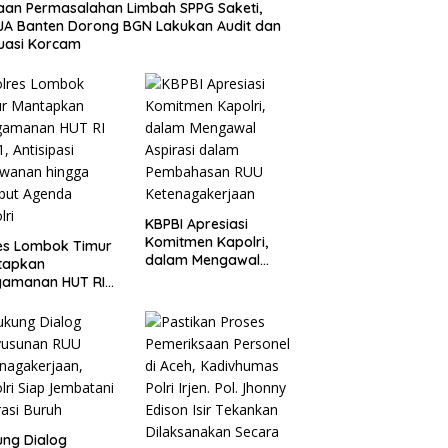
an Permasalahan Limbah SPPG Saketi,
A Banten Dorong BGN Lakukan Audit dan
uasi Korcam
KBPBI Apresiasi
Komitmen Kapolri,
es Lombok Timur
dalam Mengawal
tapkan
Aspirasi dalam
gamanan HUT RI
Pembahasan RUU
1, Antisipasi
Ketenagakerjaan
awanan hingga
but Agenda
lri
ng Dialog