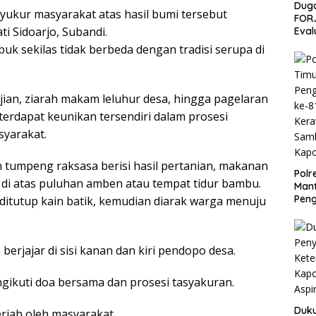
Duga
yukur masyarakat atas hasil bumi tersebut
FORJ
i Sidoarjo, Subandi.
Eval
k sekilas tidak berbeda dengan tradisi serupa di
jian, ziarah makam leluhur desa, hingga pagelaran
erdapat keunikan tersendiri dalam prosesi
syarakat.
n tumpeng raksasa berisi hasil pertanian, makanan
Polr
k di atas puluhan amben atau tempat tidur bambu.
Man
Pen
ditutup kain batik, kemudian diarak warga menuju
ke-8
Ker
Sam
berjajar di sisi kanan dan kiri pendopo desa.
Kapo
ikuti doa bersama dan prosesi tasyakuran.
Duku
riah oleh masyarakat.