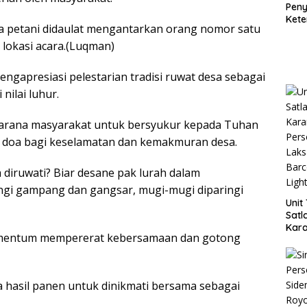
Pen
Kete
 petani didaulat mengantarkan orang nomor satu
Kapo
Jemb
 lokasi acara.(Luqman)
Bur
gapresiasi pelestarian tradisi ruwat desa sebagai
nilai luhur.
 sarana masyarakat untuk bersyukur kepada Tuhan
n doa bagi keselamatan dan kemakmuran desa.
 diruwati? Biar desane pak lurah dalam
ngi gampang dan gangsar, mugi-mugi diparingi
Unit
Satl
Kar
momentum mempererat kebersamaan dan gotong
Terj
Laks
Barc
Ligh
hasil panen untuk dinikmati bersama sebagai