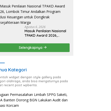
Kesbangpoldagri Jaga
Kondusivitas Aksi Damai
Masyarakat
Agustus 6, 2026
Masuk Penilaian Nasional
TPAKD Award 2026,
Lombok Timur Andalkan
Program Inklusi Keuangan
Selengkapnya
untuk Dongkrak
Kesejahteraan Warga
ua Kategori
contoh widget dengan style gallery pada
gori olahraga, anda bisa mengaturnya pada
et recent post wpberita.