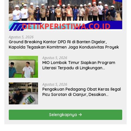
Agustus 5, 2026
Ground Breaking Kantor DPD RI di Banten Digelar,
Kapolda Tegaskan Komitmen Jaga Kondusivitas Proyek
Agustus 5, 2026
MIO Lombok Timur Siapkan Program
Literasi Terpadu di Lingkungan
Pesantren, Bekali Pelajar Hadapi Era
Digital
Agustus 5, 2026
Pengakuan Pedagang Obat Keras Ilegal
Picu Sorotan di Cianjur, Desakan
Investigasi Menguat
Selengkapnya