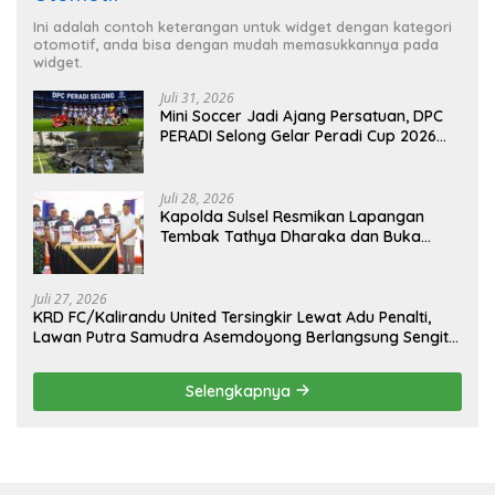
Ini adalah contoh keterangan untuk widget dengan kategori
otomotif, anda bisa dengan mudah memasukkannya pada
widget.
Juli 31, 2026
Mini Soccer Jadi Ajang Persatuan, DPC
PERADI Selong Gelar Peradi Cup 2026
Sambut Hari Kemerdekaan
Juli 28, 2026
Kapolda Sulsel Resmikan Lapangan
Tembak Tathya Dharaka dan Buka
Kejuaraan Menembak Bupati Sidrap Cup
II Tahun 2026
Juli 27, 2026
KRD FC/Kalirandu United Tersingkir Lewat Adu Penalti,
Lawan Putra Samudra Asemdoyong Berlangsung Sengit
namun Tetap Kondusif
Selengkapnya