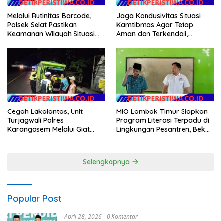
Melalui Rutinitas Barcode,
Jaga Kondusivitas Situasi
Polsek Selat Pastikan
Kamtibmas Agar Tetap
Keamanan Wilayah Situasi
Aman dan Terkendali,
Kamtibmas Tetap Kondusif
Personil Polsek Selat
Gelar Patroli Dialogis
Cegah Lakalantas, Unit
MIO Lombok Timur Siapkan
Turjagwali Polres
Program Literasi Terpadu di
Karangasem Melalui Giat
Lingkungan Pesantren, Bekali
Blue Light Patrol Berikan
Pelajar Hadapi Era Digital
Himbauan Tidak Parkir Truk
Sembarangan di Kawasan
Selengkapnya
Wisata
Popular Post
April 28, 2026
0 Komentar