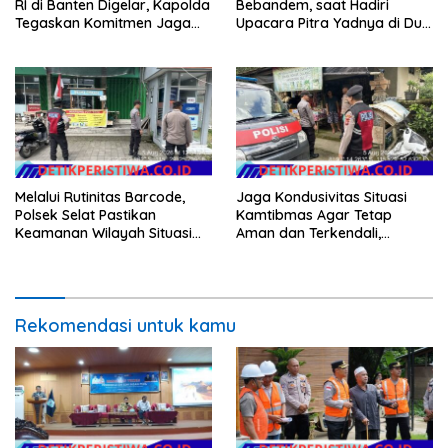
RI di Banten Digelar, Kapolda
Bebandem, saat Hadiri
Tegaskan Komitmen Jaga
Upacara Pitra Yadnya di Dua
Kondusivitas Proyek
Lokasi ​KARANGASEM |
Melalui Rutinitas Barcode,
Jaga Kondusivitas Situasi
Polsek Selat Pastikan
Kamtibmas Agar Tetap
Keamanan Wilayah Situasi
Aman dan Terkendali,
Kamtibmas Tetap Kondusif
Personil Polsek Selat
Gelar Patroli Dialogis
Rekomendasi untuk kamu