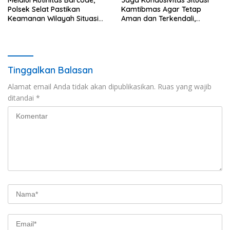
Melalui Rutinitas Barcode,
Jaga Kondusivitas Situasi
Polsek Selat Pastikan
Kamtibmas Agar Tetap
Keamanan Wilayah Situasi
Aman dan Terkendali,
Kamtibmas Tetap Kondusif
Personil Polsek Selat
Gelar Patroli Dialogis
Tinggalkan Balasan
Alamat email Anda tidak akan dipublikasikan.
Ruas yang wajib
ditandai
*