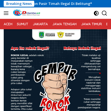
Langsung
sir Timah Ilegal Di Belitung*
Breaking News
Kadis Kominfo Merangin
ke
konten
ACEH
SUMUT
JAKARTA
JAWA TENGAH
JAWA TIMUR
BA