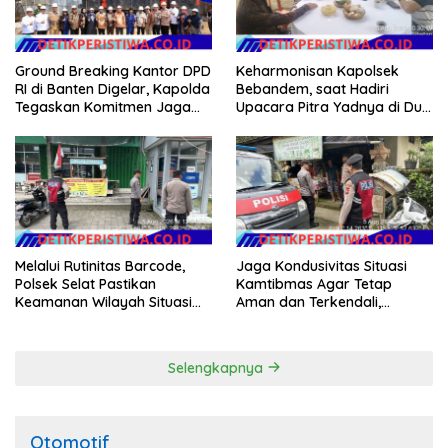
Ground Breaking Kantor DPD
Keharmonisan Kapolsek
RI di Banten Digelar, Kapolda
Bebandem, saat Hadiri
Tegaskan Komitmen Jaga
Upacara Pitra Yadnya di Dua
Kondusivitas Proyek
Lokasi ​KARANGASEM |
Melalui Rutinitas Barcode,
Jaga Kondusivitas Situasi
Polsek Selat Pastikan
Kamtibmas Agar Tetap
Keamanan Wilayah Situasi
Aman dan Terkendali,
Kamtibmas Tetap Kondusif
Personil Polsek Selat
Gelar Patroli Dialogis
Selengkapnya
Otomotif