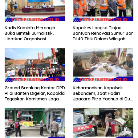
Kadis Kominfo Merangin
Kapolres Langsa Tinjau
Buka Bimtek Jurnalistik,
Bantuan Renovasi Sumur Bor
Libatkan Organisasi
Di 40 Titik Dalam Wilayah
Wartawan
Kota Langsa
Ground Breaking Kantor DPD
Keharmonisan Kapolsek
RI di Banten Digelar, Kapolda
Bebandem, saat Hadiri
Tegaskan Komitmen Jaga
Upacara Pitra Yadnya di Dua
Kondusivitas Proyek
Lokasi ​KARANGASEM |