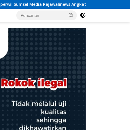
ews Angkat Bicara Dugaan Penggelapan Dana Desa Rp 84 Juta,