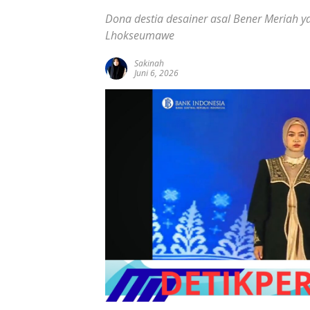
Dona destia desainer asal Bener Meriah y
Lhokseumawe
Sakinah
Juni 6, 2026