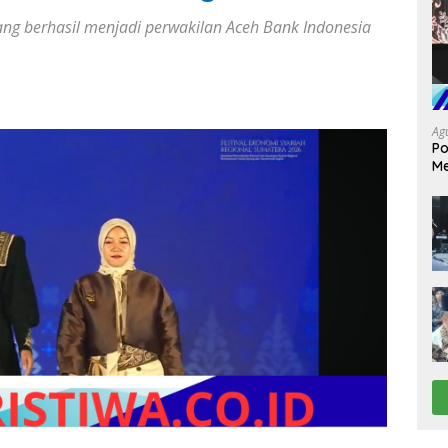
ang berhasil menjadi perwakilan Aceh Bank Indonesia
Ag
Po
Me
da