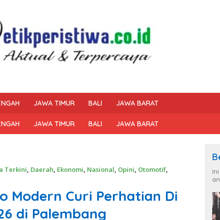
ENGAH
JAWA TIMUR
BALI
JAWA BARAT
ENGAH
JAWA TIMUR
BALI
JAWA BARAT
B
a Terkini
,
Daerah
,
Ekonomi
,
Nasional
,
Opini
,
Otomotif
,
In
an
 Modern Curi Perhatian Di
6 di Palembang