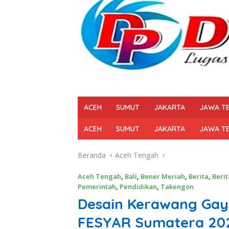
ACEH
SUMUT
JAKARTA
JAWA T
ACEH
SUMUT
JAKARTA
JAWA T
Beranda
Aceh Tengah
Aceh Tengah
,
Bali
,
Bener Meriah
,
Berita
,
Berit
Pemerintah
,
Pendidikan
,
Takengon
Desain Kerawang Gayo
FESYAR Sumatera 202