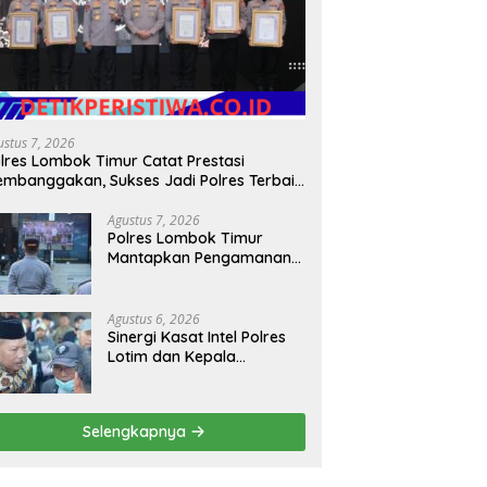
ustus 7, 2026
lres Lombok Timur Catat Prestasi
mbanggakan, Sukses Jadi Polres Terbaik
lam Pelayanan Publik di NTB
Agustus 7, 2026
Polres Lombok Timur
Mantapkan Pengamanan
HUT RI ke-81, Antisipasi
Kerawanan hingga
Sambut Agenda Kapolri
Agustus 6, 2026
Sinergi Kasat Intel Polres
Lotim dan Kepala
Kesbangpoldagri Jaga
Kondusivitas Aksi Damai
Masyarakat
Selengkapnya