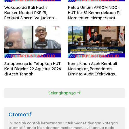
Wakapolda Bali Hadiri
Ketua Umum APKOMINDO:
Kunker Menteri PKP RI,
HUT Ke-81 Kemerdekaan RI
Perkuat Sinergi Wujudkan
Momentum Memperkuat
Hunian Layak bagi
Kedaulatan Digital, Inovasi
Masyarakat
Teknologi, dan Kepastian
Hukum Menuju Indonesia
Emas 2045
Satupena.co.id Tetapkan HUT
Kemiskinan Aceh Kembali
Ke-4 Digelar 22 Agustus 2026
Meningkat, Pemerintah
di Aceh Tengah
Diminta Audit Efektivitas
Program Pertanian
Selengkapnya
Otomotif
Ini adalah contoh keterangan untuk widget dengan kategori
otomotif, anda bisa dengan mudah memasukkannya pada