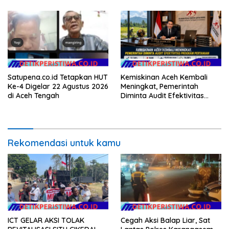
Masyarakat
Teknologi, dan Kepastian
Hukum Menuju Indonesia
Emas 2045
Satupena.co.id Tetapkan HUT
Kemiskinan Aceh Kembali
Ke-4 Digelar 22 Agustus 2026
Meningkat, Pemerintah
di Aceh Tengah
Diminta Audit Efektivitas
Program Pertanian
Rekomendasi untuk kamu
ICT GELAR AKSI TOLAK
Cegah Aksi Balap Liar, Sat