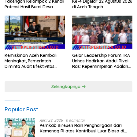
Takengon Kelompok 2 Kenali
Ke-4 Digelar 22 Agustus 2026
Potensi Hasil Bumi Desa
di Aceh Tengah
Pantan Nangka
Gelar Leadership Forum, IKA
Kemiskinan Aceh Kembali
Unhas Hadirkan Abdul Rivai
Meningkat, Pemerintah
Ras: Kepemimpinan Adalah
Diminta Audit Efektivitas
Talenta yang Bisa Diasah
Program Pertanian
Selengkapnya
Popular Post
April 28, 2026
0 Komentar
Pemkab Bireuen Raih Penghargaan dari
Kemenag RI atas Kontribusi Luar Biasa di
Sektor Keagamaan dan Pendidikan