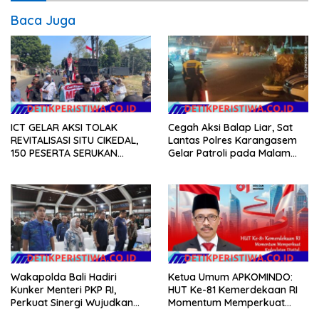
Baca Juga
ICT GELAR AKSI TOLAK
Cegah Aksi Balap Liar, Sat
REVITALISASI SITU CIKEDAL,
Lantas Polres Karangasem
150 PESERTA SERUKAN
Gelar Patroli pada Malam
EVALUASI APBD Rp9,49 MILIAR
Minggu
Wakapolda Bali Hadiri
Ketua Umum APKOMINDO:
Kunker Menteri PKP RI,
HUT Ke-81 Kemerdekaan RI
Perkuat Sinergi Wujudkan
Momentum Memperkuat
Hunian Layak bagi
Kedaulatan Digital, Inovasi