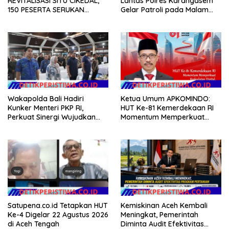
REVITALISASI SITU CIKEDAL,
Lantas Polres Karangasem
150 PESERTA SERUKAN
Gelar Patroli pada Malam
EVALUASI APBD Rp9,49 MILIAR
Minggu
Wakapolda Bali Hadiri
Ketua Umum APKOMINDO:
Kunker Menteri PKP RI,
HUT Ke-81 Kemerdekaan RI
Perkuat Sinergi Wujudkan
Momentum Memperkuat
Hunian Layak bagi
Kedaulatan Digital, Inovasi
Masyarakat
Teknologi, dan Kepastian
Hukum Menuju Indonesia
Emas 2045
Satupena.co.id Tetapkan HUT
Kemiskinan Aceh Kembali
Ke-4 Digelar 22 Agustus 2026
Meningkat, Pemerintah
di Aceh Tengah
Diminta Audit Efektivitas