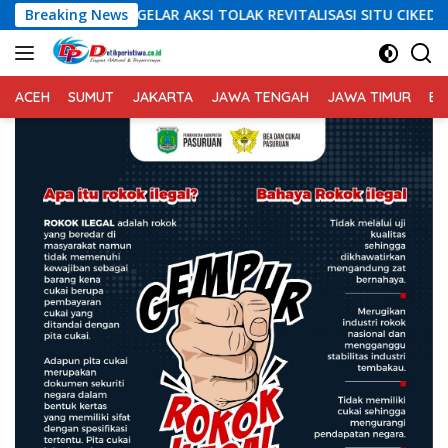
Langsung
LAR AKSI TOLAK REVITALISASI SITU CIKEDAL, 150 PESERTA SERUKA
Breaking News
ke
konten
ACEH
SUMUT
JAKARTA
JAWA TENGAH
JAWA TIMUR
BA