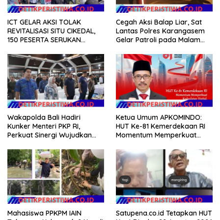
ICT GELAR AKSI TOLAK
Cegah Aksi Balap Liar, Sat
REVITALISASI SITU CIKEDAL,
Lantas Polres Karangasem
150 PESERTA SERUKAN
Gelar Patroli pada Malam
EVALUASI APBD Rp9,49 MILIAR
Minggu
Wakapolda Bali Hadiri
Ketua Umum APKOMINDO:
Kunker Menteri PKP RI,
HUT Ke-81 Kemerdekaan RI
Perkuat Sinergi Wujudkan
Momentum Memperkuat
Hunian Layak bagi
Kedaulatan Digital, Inovasi
Masyarakat
Teknologi, dan Kepastian
Hukum Menuju Indonesia
Emas 2045
Mahasiswa PPKPM IAIN
Satupena.co.id Tetapkan HUT