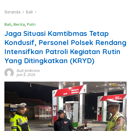
Beranda
Bali
Bali
,
Berita
,
Polri
Jaga Situasi Kamtibmas Tetap
Kondusif, Personel Polsek Rendang
Intensifkan Patroli Kegiatan Rutin
Yang Ditingkatkan (KRYD)
Budi Jembrana
Juni 8, 2026