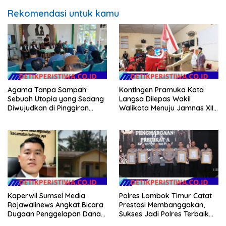
Rekomendasi untuk kamu
Agama Tanpa Sampah:
Kontingen Pramuka Kota
Sebuah Utopia yang Sedang
Langsa Dilepas Wakil
Diwujudkan di Pinggiran
Walikota Menuju Jamnas XII
Semarang
2026
Kaperwil Sumsel Media
Polres Lombok Timur Catat
Rajawalinews Angkat Bicara
Prestasi Membanggakan,
Dugaan Penggelapan Dana
Sukses Jadi Polres Terbaik
Desa Rp 84 Juta, Kades
dalam Pelayanan Publik di