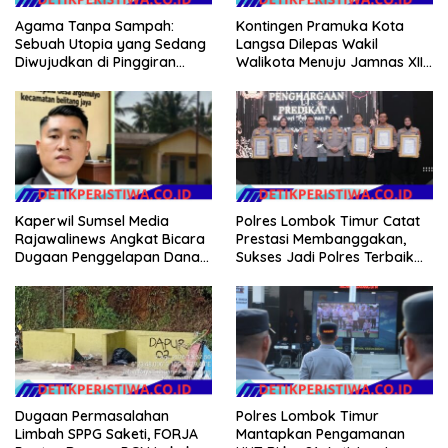
Agama Tanpa Sampah:
Kontingen Pramuka Kota
Sebuah Utopia yang Sedang
Langsa Dilepas Wakil
Diwujudkan di Pinggiran
Walikota Menuju Jamnas XII
Semarang
2026
Kaperwil Sumsel Media
Polres Lombok Timur Catat
Rajawalinews Angkat Bicara
Prestasi Membanggakan,
Dugaan Penggelapan Dana
Sukses Jadi Polres Terbaik
Desa Rp 84 Juta, Kades
dalam Pelayanan Publik di
Argomulyo Belitang Jaya
NTB
Hilang 3 Bulan Bawa
Anggaran Pembangunan
Dugaan Permasalahan
Polres Lombok Timur
Limbah SPPG Saketi, FORJA
Mantapkan Pengamanan