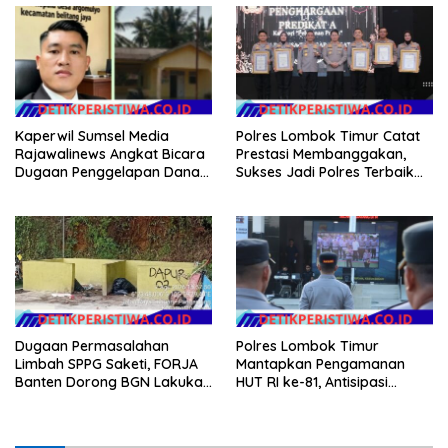
Kaperwil Sumsel Media
Polres Lombok Timur Catat
Rajawalinews Angkat Bicara
Prestasi Membanggakan,
Dugaan Penggelapan Dana
Sukses Jadi Polres Terbaik
Desa Rp 84 Juta, Kades
dalam Pelayanan Publik di
Argomulyo Belitang Jaya
NTB
Hilang 3 Bulan Bawa
Anggaran Pembangunan
Dugaan Permasalahan
Polres Lombok Timur
Limbah SPPG Saketi, FORJA
Mantapkan Pengamanan
Banten Dorong BGN Lakukan
HUT RI ke-81, Antisipasi
Audit dan Evaluasi Korcam
Kerawanan hingga Sambut
Agenda Kapolri