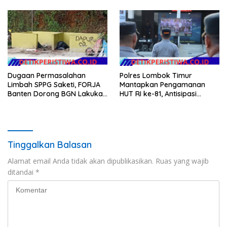
Argomulyo Belitang Jaya
NTB
Hilang 3 Bulan Bawa
Anggaran Pembangunan
Dugaan Permasalahan
Polres Lombok Timur
Limbah SPPG Saketi, FORJA
Mantapkan Pengamanan
Banten Dorong BGN Lakukan
HUT RI ke-81, Antisipasi
Audit dan Evaluasi Korcam
Kerawanan hingga Sambut
Agenda Kapolri
Tinggalkan Balasan
Alamat email Anda tidak akan dipublikasikan.
Ruas yang wajib
ditandai
*