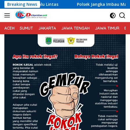
Langsung
Lintas
Breaking News
Polsek Jangka Imbau Masyarakat Gunakan Lay
ke
konten
ACEH
SUMUT
JAKARTA
JAWA TENGAH
JAWA TIMUR
BA