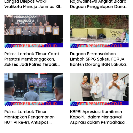
Langsa Dilepas Wakil
Rajawalinews Angkat Bicara
Walikota Menuju Jamnas XII
Dugaan Penggelapan Dana
2026
Desa Rp 84 Juta, Kades
Argomulyo Belitang Jaya
Hilang 3 Bulan Bawa
Anggaran Pembangunan
Polres Lombok Timur Catat
Dugaan Permasalahan
Prestasi Membanggakan,
Limbah SPPG Saketi, FORJA
Sukses Jadi Polres Terbaik
Banten Dorong BGN Lakukan
dalam Pelayanan Publik di
Audit dan Evaluasi Korcam
NTB
KBPBI Apresiasi Komitmen
Polres Lombok Timur
Kapolri, dalam Mengawal
Mantapkan Pengamanan
Aspirasi dalam Pembahasan
HUT RI ke-81, Antisipasi
RUU Ketenagakerjaan
Kerawanan hingga Sambut