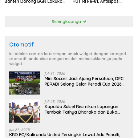
Banten Dorong BGN Lakukan
HUT RI ke-81, Antisipasi
Audit dan Evaluasi Korcam
Kerawanan hingga Sambut
Agenda Kapolri
Selengkapnya
Otomotif
Ini adalah contoh keterangan untuk widget dengan kategori
otomotif, anda bisa dengan mudah memasukkannya pada
widget.
Juli 31, 2026
Mini Soccer Jadi Ajang Persatuan, DPC
PERADI Selong Gelar Peradi Cup 2026
Sambut Hari Kemerdekaan
Juli 28, 2026
Kapolda Sulsel Resmikan Lapangan
Tembak Tathya Dharaka dan Buka
Kejuaraan Menembak Bupati Sidrap Cup
II Tahun 2026
Juli 27, 2026
KRD FC/Kalirandu United Tersingkir Lewat Adu Penalti,