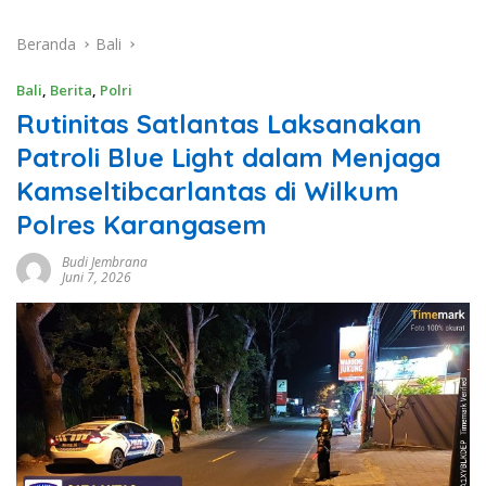
Beranda
Bali
Bali
,
Berita
,
Polri
Rutinitas Satlantas Laksanakan
Patroli Blue Light dalam Menjaga
Kamseltibcarlantas di Wilkum
Polres Karangasem
Budi Jembrana
Juni 7, 2026