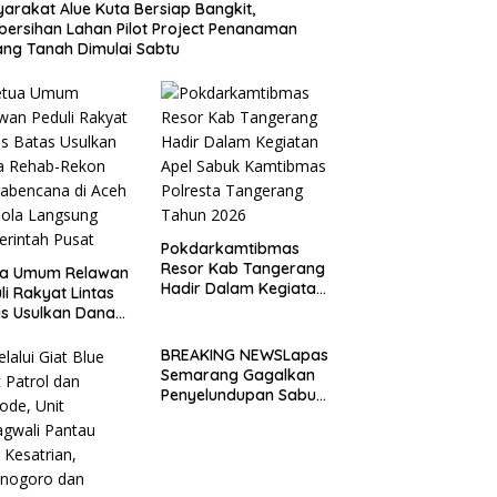
arakat Alue Kuta Bersiap Bangkit,
ersihan Lahan Pilot Project Penanaman
ng Tanah Dimulai Sabtu
Pokdarkamtibmas
Resor Kab Tangerang
ua Umum Relawan
Hadir Dalam Kegiatan
li Rakyat Lintas
Apel Sabuk
s Usulkan Dana
Kamtibmas Polresta
ab-Rekon
Tangerang Tahun
abencana di Aceh
BREAKING NEWSLapas
2026
lola Langsung
Semarang Gagalkan
rintah Pusat
Penyelundupan Sabu
dan Pil Koplo Lewat
Modus Lempar Paket,
DPD GERAM Jateng
Beri Dukungan Penuh