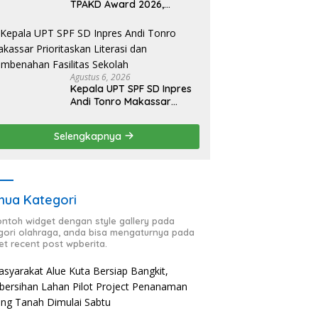
TPAKD Award 2026,
Lombok Timur Andalkan
Program Inklusi Keuangan
untuk Dongkrak
Kesejahteraan Warga
Agustus 6, 2026
Kepala UPT SPF SD Inpres
Andi Tonro Makassar
Prioritaskan Literasi dan
Pembenahan Fasilitas
Selengkapnya
Sekolah
ua Kategori
contoh widget dengan style gallery pada
gori olahraga, anda bisa mengaturnya pada
et recent post wpberita.