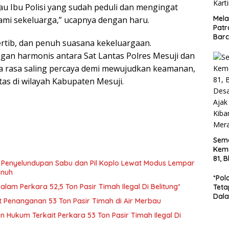
u Ibu Polisi yang sudah peduli dan mengingat
Mela
kami sekeluarga,” ucapnya dengan haru.
Patr
Barc
rtib, dan penuh suasana kekeluargaan.
Turj
ngan harmonis antara Sat Lantas Polres Mesuji dan
Jala
Dip
ta rasa saling percaya demi mewujudkan keamanan,
Kart
tas di wilayah Kabupaten Mesuji.
Sem
Kem
81, 
enyelundupan Sabu dan Pil Koplo Lewat Modus Lempar
Des
enuh
Gun
*Pol
War
lam Perkara 52,5 Ton Pasir Timah Ilegal Di Belitung*
Teta
Bend
Dala
ait Penanganan 53 Ton Pasir Timah di Air Merbau
Ton 
Di B
Hukum Terkait Perkara 53 Ton Pasir Timah Ilegal Di