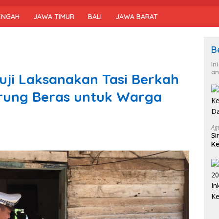
ENGAH
JAWA TIMUR
BALI
JAWA BARAT
B
In
an
uji Laksanakan Tasi Berkah
Karung Beras untuk Warga
Ag
Si
Ke
D