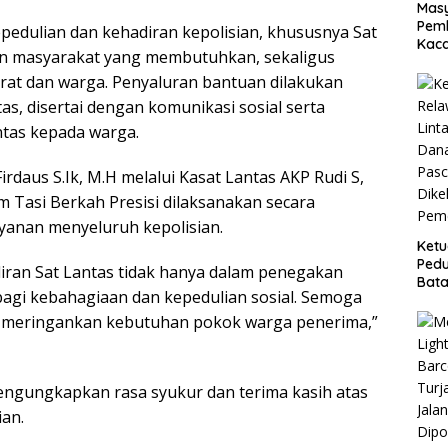
Masy
Pemb
pedulian dan kehadiran kepolisian, khususnya Sat
Kaca
an masyarakat yang membutuhkan, sekaligus
arat dan warga. Penyaluran bantuan dilakukan
as, disertai dengan komunikasi sosial serta
ntas kepada warga.
daus S.Ik, M.H melalui Kasat Lantas AKP Rudi S,
Tasi Berkah Presisi dilaksanakan secara
ayanan menyeluruh kepolisian.
Ket
Pedu
ran Sat Lantas tidak hanya dalam penegakan
Bata
erbagi kebahagiaan dan kepedulian sosial. Semoga
Reh
Pasc
a meringankan kebutuhan pokok warga penerima,”
Dike
Peme
ngungkapkan rasa syukur dan terima kasih atas
ian.