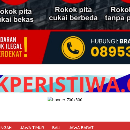
ENGAH
JAWA TIMUR
BALI
JAWA BARAT