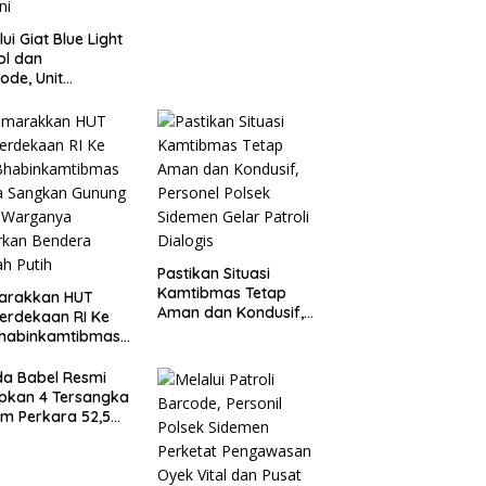
lui Giat Blue Light
ol dan
ode, Unit
agwali Pantau
n Kesatrian,
onogoro dan
ini
Pastikan Situasi
Kamtibmas Tetap
arakkan HUT
Aman dan Kondusif,
erdekaan RI Ke
Personel Polsek
Bhabinkamtibmas
Sidemen Gelar Patroli
a Sangkan
Dialogis
ung Ajak
da Babel Resmi
ganya Kibarkan
pkan 4 Tersangka
era Merah Putih
m Perkara 52,5
Pasir Timah Ilegal
elitung*