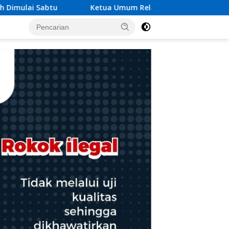
um Relawan Peduli Rakyat Lintas Batas Usulkan Dana Rehab-Re