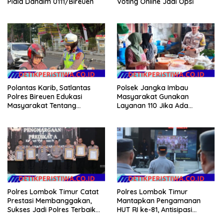
Piala Dandim 0111/Bireuen
Voting Online Jadi Opsi
Polantas Karib, Satlantas
Polsek Jangka Imbau
Polres Bireuen Edukasi
Masyarakat Gunakan
Masyarakat Tentang
Layanan 110 Jika Ada
Ketertiban Berlalu Lintas
Gangguan Keamanan
Polres Lombok Timur Catat
Polres Lombok Timur
Prestasi Membanggakan,
Mantapkan Pengamanan
Sukses Jadi Polres Terbaik
HUT RI ke-81, Antisipasi
dalam Pelayanan Publik di
Kerawanan hingga Sambut