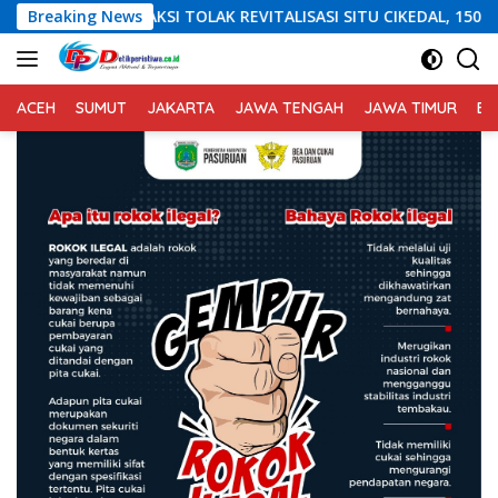
Langsung
TOLAK REVITALISASI SITU CIKEDAL, 150 PESERTA SERUKAN EVALUA
Breaking News
ke
konten
ACEH
SUMUT
JAKARTA
JAWA TENGAH
JAWA TIMUR
BA