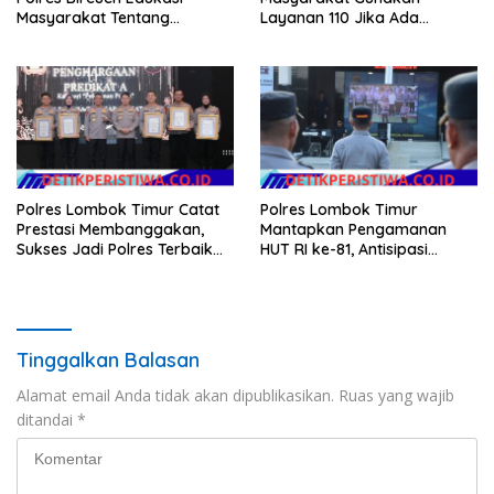
Masyarakat Tentang
Layanan 110 Jika Ada
Ketertiban Berlalu Lintas
Gangguan Keamanan
Polres Lombok Timur Catat
Polres Lombok Timur
Prestasi Membanggakan,
Mantapkan Pengamanan
Sukses Jadi Polres Terbaik
HUT RI ke-81, Antisipasi
dalam Pelayanan Publik di
Kerawanan hingga Sambut
NTB
Agenda Kapolri
Tinggalkan Balasan
Alamat email Anda tidak akan dipublikasikan.
Ruas yang wajib
ditandai
*