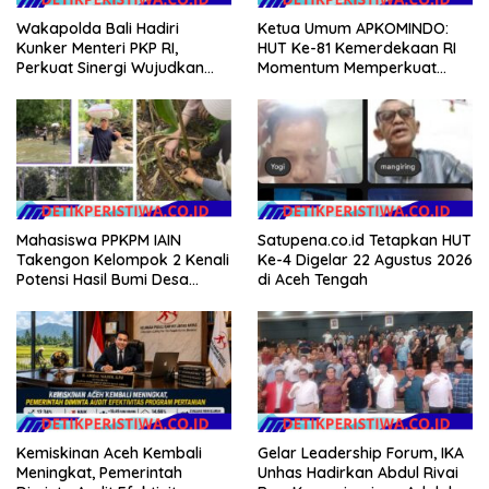
Wakapolda Bali Hadiri
Ketua Umum APKOMINDO:
Kunker Menteri PKP RI,
HUT Ke-81 Kemerdekaan RI
Perkuat Sinergi Wujudkan
Momentum Memperkuat
Hunian Layak bagi
Kedaulatan Digital, Inovasi
Masyarakat
Teknologi, dan Kepastian
Hukum Menuju Indonesia
Emas 2045
Mahasiswa PPKPM IAIN
Satupena.co.id Tetapkan HUT
Takengon Kelompok 2 Kenali
Ke-4 Digelar 22 Agustus 2026
Potensi Hasil Bumi Desa
di Aceh Tengah
Pantan Nangka
Kemiskinan Aceh Kembali
Gelar Leadership Forum, IKA
Meningkat, Pemerintah
Unhas Hadirkan Abdul Rivai