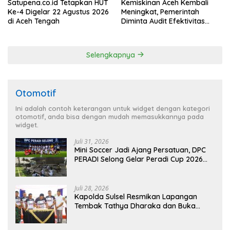
Satupena.co.id Tetapkan HUT
Kemiskinan Aceh Kembali
Ke-4 Digelar 22 Agustus 2026
Meningkat, Pemerintah
di Aceh Tengah
Diminta Audit Efektivitas
Program Pertanian
Selengkapnya
Otomotif
Ini adalah contoh keterangan untuk widget dengan kategori
otomotif, anda bisa dengan mudah memasukkannya pada
widget.
Juli 31, 2026
Mini Soccer Jadi Ajang Persatuan, DPC
PERADI Selong Gelar Peradi Cup 2026
Sambut Hari Kemerdekaan
Juli 28, 2026
Kapolda Sulsel Resmikan Lapangan
Tembak Tathya Dharaka dan Buka
Kejuaraan Menembak Bupati Sidrap Cup
II Tahun 2026