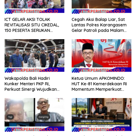
ICT GELAR AKSI TOLAK
Cegah Aksi Balap Liar, Sat
REVITALISASI SITU CIKEDAL,
Lantas Polres Karangasem
150 PESERTA SERUKAN
Gelar Patroli pada Malam
EVALUASI APBD Rp9,49 MILIAR
Minggu
Wakapolda Bali Hadiri
Ketua Umum APKOMINDO:
Kunker Menteri PKP RI,
HUT Ke-81 Kemerdekaan RI
Perkuat Sinergi Wujudkan
Momentum Memperkuat
Hunian Layak bagi
Kedaulatan Digital, Inovasi
Masyarakat
Teknologi, dan Kepastian
Hukum Menuju Indonesia
Emas 2045