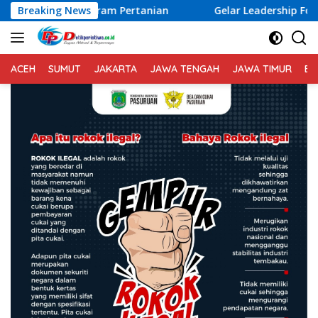
Langsung
m Pertanian
Breaking News
Gelar Leadership Forum, IKA Unhas Hadirk
ke
konten
ACEH
SUMUT
JAKARTA
JAWA TENGAH
JAWA TIMUR
BA