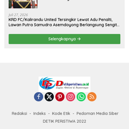
Kejuaraan Menembak Bupati Sidrap Cup
II Tahun 2026
Juli 27, 2026
KRD FC/Kalirandu United Tersingkir Lewat Adu Penalti,
Lawan Putra Samudra Asemdoyong Berlangsung Sengit
namun Tetap Kondusif
Selengkapnya
Redaksi
Indeks
Kode Etik
Pedoman Media Siber
DETIK PERISTIWA 2022