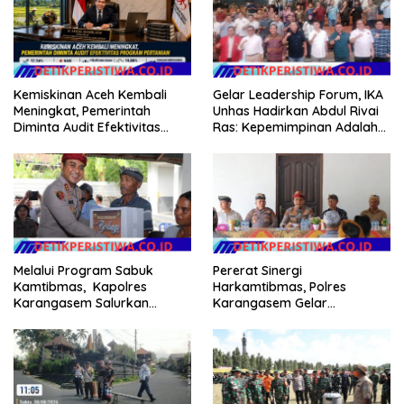
Kemiskinan Aceh Kembali
Gelar Leadership Forum, IKA
Meningkat, Pemerintah
Unhas Hadirkan Abdul Rivai
Diminta Audit Efektivitas
Ras: Kepemimpinan Adalah
Program Pertanian
Talenta yang Bisa Diasah
Melalui Program Sabuk
Pererat Sinergi
Kamtibmas, Kapolres
Harkamtibmas, Polres
Karangasem Salurkan
Karangasem Gelar
Bantuan Sembako kepada
Pembinaan Sabuk
Warga Kurang Mampu
Kamtibmas di Dangin Sema II