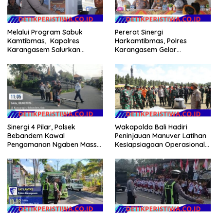
Melalui Program Sabuk
Pererat Sinergi
Kamtibmas, Kapolres
Harkamtibmas, Polres
Karangasem Salurkan
Karangasem Gelar
Bantuan Sembako kepada
Pembinaan Sabuk
Warga Kurang Mampu
Kamtibmas di Dangin Sema II
Sinergi 4 Pilar, Polsek
Wakapolda Bali Hadiri
Bebandem Kawal
Peninjauan Manuver Latihan
Pengamanan Ngaben Massal
Kesiapsiagaan Operasional
44 Sawa di Banjar Adat
Kogabwilhan II T.A. 2026
Tihingan