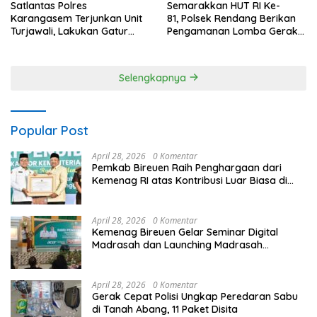
Satlantas Polres
Semarakkan HUT RI Ke-
Karangasem Terjunkan Unit
81, Polsek Rendang Berikan
Turjawali, Lakukan Gatur
Pengamanan Lomba Gerak
Lalin di Obyek Wisata Tirta
Jalan Tingkat SD Se Kec.
Gangga
Rendang
Selengkapnya
Popular Post
April 28, 2026
0 Komentar
Pemkab Bireuen Raih Penghargaan dari
Kemenag RI atas Kontribusi Luar Biasa di
Sektor Keagamaan dan Pendidikan
April 28, 2026
0 Komentar
Kemenag Bireuen Gelar Seminar Digital
Madrasah dan Launching Madrasah
Unggulan Peringati Hardiknas 2026
April 28, 2026
0 Komentar
Gerak Cepat Polisi Ungkap Peredaran Sabu
di Tanah Abang, 11 Paket Disita