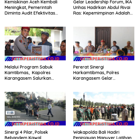
Kemiskinan Aceh Kembali
Gelar Leadership Forum, IKA
Meningkat, Pemerintah
Unhas Hadirkan Abdul Rivai
Diminta Audit Efektivitas
Ras: Kepemimpinan Adalah
Program Pertanian
Talenta yang Bisa Diasah
Melalui Program Sabuk
Pererat Sinergi
Kamtibmas, Kapolres
Harkamtibmas, Polres
Karangasem Salurkan
Karangasem Gelar
Bantuan Sembako kepada
Pembinaan Sabuk
Warga Kurang Mampu
Kamtibmas di Dangin Sema II
Sinergi 4 Pilar, Polsek
Wakapolda Bali Hadiri
Bebandem Kawal
Peninjauan Manuver Latihan