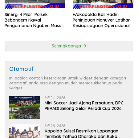
Sinergi 4 Pilar, Polsek
Wakapolda Bali Hadiri
Bebandem Kawal
Peninjauan Manuver Latihan
Pengamanan Ngaben Massal
Kesiapsiagaan Operasional
44 Sawa di Banjar Adat
Kogabwilhan II T.A. 2026
Tihingan
Selengkapnya
Otomotif
Ini adalah contoh keterangan untuk widget dengan kategori
otomotif, anda bisa dengan mudah memasukkannya pada
widget.
Juli 31, 2026
Mini Soccer Jadi Ajang Persatuan, DPC
PERADI Selong Gelar Peradi Cup 2026
Sambut Hari Kemerdekaan
Juli 28, 2026
Kapolda Sulsel Resmikan Lapangan
Tembak Tathya Dharaka dan Buka