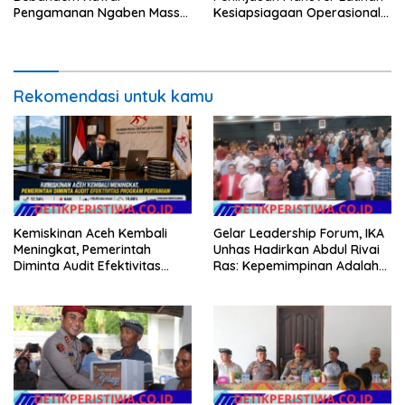
Pengamanan Ngaben Massal
Kesiapsiagaan Operasional
44 Sawa di Banjar Adat
Kogabwilhan II T.A. 2026
Tihingan
Rekomendasi untuk kamu
Kemiskinan Aceh Kembali
Gelar Leadership Forum, IKA
Meningkat, Pemerintah
Unhas Hadirkan Abdul Rivai
Diminta Audit Efektivitas
Ras: Kepemimpinan Adalah
Program Pertanian
Talenta yang Bisa Diasah