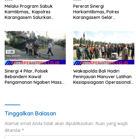
Melalui Program Sabuk
Pererat Sinergi
Kamtibmas, Kapolres
Harkamtibmas, Polres
Karangasem Salurkan
Karangasem Gelar
Bantuan Sembako kepada
Pembinaan Sabuk
Warga Kurang Mampu
Kamtibmas di Dangin Sema II
Sinergi 4 Pilar, Polsek
Wakapolda Bali Hadiri
Bebandem Kawal
Peninjauan Manuver Latihan
Pengamanan Ngaben Massal
Kesiapsiagaan Operasional
44 Sawa di Banjar Adat
Kogabwilhan II T.A. 2026
Tihingan
Tinggalkan Balasan
Alamat email Anda tidak akan dipublikasikan.
Ruas yang wajib
ditandai
*