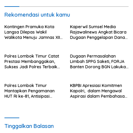
Rekomendasi untuk kamu
Kontingen Pramuka Kota
Kaperwil Sumsel Media
Langsa Dilepas Wakil
Rajawalinews Angkat Bicara
Walikota Menuju Jamnas XII
Dugaan Penggelapan Dana
2026
Desa Rp 84 Juta, Kades
Argomulyo Belitang Jaya
Hilang 3 Bulan Bawa
Polres Lombok Timur Catat
Dugaan Permasalahan
Anggaran Pembangunan
Prestasi Membanggakan,
Limbah SPPG Saketi, FORJA
Sukses Jadi Polres Terbaik
Banten Dorong BGN Lakukan
dalam Pelayanan Publik di
Audit dan Evaluasi Korcam
NTB
Polres Lombok Timur
KBPBI Apresiasi Komitmen
Mantapkan Pengamanan
Kapolri, dalam Mengawal
HUT RI ke-81, Antisipasi
Aspirasi dalam Pembahasan
Kerawanan hingga Sambut
RUU Ketenagakerjaan
Agenda Kapolri
Tinggalkan Balasan