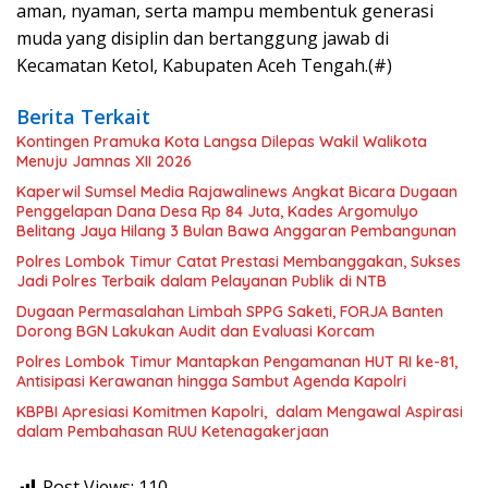
aman, nyaman, serta mampu membentuk generasi
muda yang disiplin dan bertanggung jawab di
Kecamatan Ketol, Kabupaten Aceh Tengah.(#)
Berita Terkait
Kontingen Pramuka Kota Langsa Dilepas Wakil Walikota
Menuju Jamnas XII 2026
Kaperwil Sumsel Media Rajawalinews Angkat Bicara Dugaan
Penggelapan Dana Desa Rp 84 Juta, Kades Argomulyo
Belitang Jaya Hilang 3 Bulan Bawa Anggaran Pembangunan
Polres Lombok Timur Catat Prestasi Membanggakan, Sukses
Jadi Polres Terbaik dalam Pelayanan Publik di NTB
Dugaan Permasalahan Limbah SPPG Saketi, FORJA Banten
Dorong BGN Lakukan Audit dan Evaluasi Korcam
Polres Lombok Timur Mantapkan Pengamanan HUT RI ke-81,
Antisipasi Kerawanan hingga Sambut Agenda Kapolri
KBPBI Apresiasi Komitmen Kapolri, dalam Mengawal Aspirasi
dalam Pembahasan RUU Ketenagakerjaan
Post Views:
110