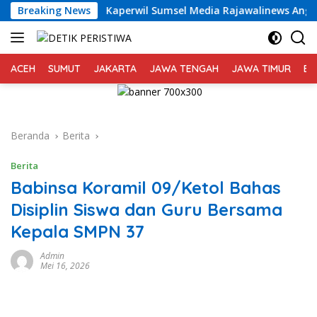
Langsung
26
Breaking News
Kaperwil Sumsel Media Rajawalinews Angkat Bicara
ke
konten
ACEH
SUMUT
JAKARTA
JAWA TENGAH
JAWA TIMUR
BA
Beranda
Berita
Berita
Babinsa Koramil 09/Ketol Bahas
Disiplin Siswa dan Guru Bersama
Kepala SMPN 37
Admin
Mei 16, 2026