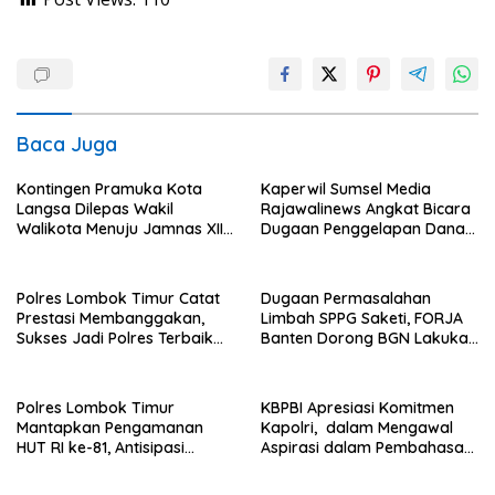
Baca Juga
Kontingen Pramuka Kota
Kaperwil Sumsel Media
Langsa Dilepas Wakil
Rajawalinews Angkat Bicara
Walikota Menuju Jamnas XII
Dugaan Penggelapan Dana
2026
Desa Rp 84 Juta, Kades
Argomulyo Belitang Jaya
Hilang 3 Bulan Bawa
Polres Lombok Timur Catat
Dugaan Permasalahan
Anggaran Pembangunan
Prestasi Membanggakan,
Limbah SPPG Saketi, FORJA
Sukses Jadi Polres Terbaik
Banten Dorong BGN Lakukan
dalam Pelayanan Publik di
Audit dan Evaluasi Korcam
NTB
Polres Lombok Timur
KBPBI Apresiasi Komitmen
Mantapkan Pengamanan
Kapolri, dalam Mengawal
HUT RI ke-81, Antisipasi
Aspirasi dalam Pembahasan
Kerawanan hingga Sambut
RUU Ketenagakerjaan
Agenda Kapolri