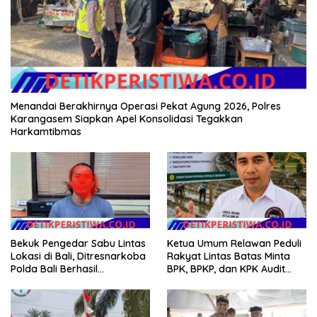
Menandai Berakhirnya Operasi Pekat Agung 2026, Polres
Karangasem Siapkan Apel Konsolidasi Tegakkan
Harkamtibmas
Bekuk Pengedar Sabu Lintas
Ketua Umum Relawan Peduli
Lokasi di Bali, Ditresnarkoba
Rakyat Lintas Batas Minta
Polda Bali Berhasil
BPK, BPKP, dan KPK Audit
Amankan Barang Bukti
Menyeluruh Bantuan
Seberat 123 Gram Lebih
Kementan Pascabanjir di
Aceh