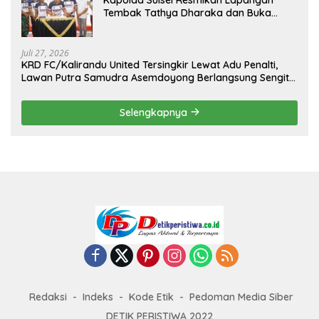
Tembak Tathya Dharaka dan Buka
Kejuaraan Menembak Bupati Sidrap Cup
II Tahun 2026
Juli 27, 2026
KRD FC/Kalirandu United Tersingkir Lewat Adu Penalti,
Lawan Putra Samudra Asemdoyong Berlangsung Sengit
namun Tetap Kondusif
Selengkapnya
Redaksi
Indeks
Kode Etik
Pedoman Media Siber
DETIK PERISTIWA 2022