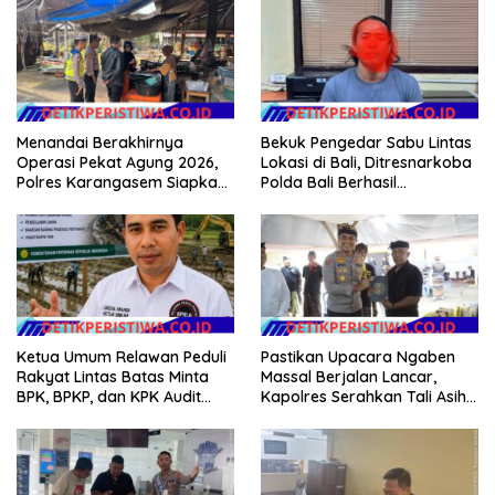
Bekuk Pengedar Sabu Lintas
Menandai Berakhirnya
Lokasi di Bali, Ditresnarkoba
Operasi Pekat Agung 2026,
Polda Bali Berhasil
Polres Karangasem Siapkan
Amankan Barang Bukti
Apel Konsolidasi Tegakkan
Seberat 123 Gram Lebih
Harkamtibmas
Ketua Umum Relawan Peduli
Pastikan Upacara Ngaben
Rakyat Lintas Batas Minta
Massal Berjalan Lancar,
BPK, BPKP, dan KPK Audit
Kapolres Serahkan Tali Asih
Menyeluruh Bantuan
kepada Panitia Pengabenan
Kementan Pascabanjir di
Aceh