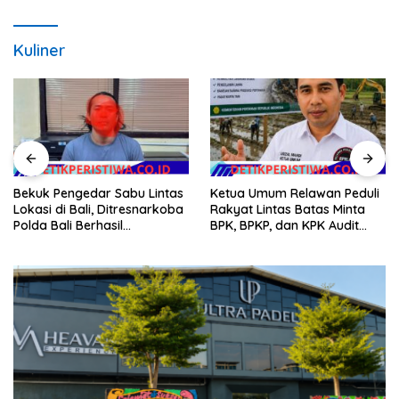
Kuliner
Bekuk Pengedar Sabu Lintas
Ketua Umum Relawan Peduli
Lokasi di Bali, Ditresnarkoba
Rakyat Lintas Batas Minta
Polda Bali Berhasil
BPK, BPKP, dan KPK Audit
Amankan Barang Bukti
Menyeluruh Bantuan
Seberat 123 Gram Lebih
Kementan Pascabanjir di
Aceh