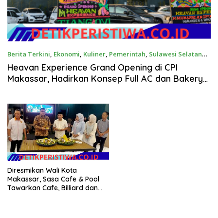
Berita Terkini
,
Ekonomi
,
Kuliner
,
Pemerintah
,
Sulawesi Selatan
Juni 27, 2026
Heavan Experience Grand Opening di CPI
Makassar, Hadirkan Konsep Full AC dan Bakery
Homemade
Diresmikan Wali Kota
Makassar, Sasa Cafe & Pool
Tawarkan Cafe, Billiard dan
Homestay dalam Satu
Kawasan