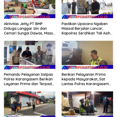
Aktivitas Jetty PT BMP
Pastikan Upacara Ngaben
Diduga Langgar Izin dan
Massal Berjalan Lancar,
Cemari Sungai Dawas, Massa
Kapolres Serahkan Tali Asih
Aksi POSE RI bersama
kepada Panitia Pengabenan
Barikade 98 Minta
Pemerintah Usut Tuntas
Pemandu Pelayanan Satpas
Berikan Pelayanan Prima
Polres Karangasem Berikan
kepada Masyarakat, Sat
Layanan Prima dan Terpadu
Lantas Polres Karangasem
kepada Masyarakat
Komit Berikan Kemudahan
Kepengurusan BPKB