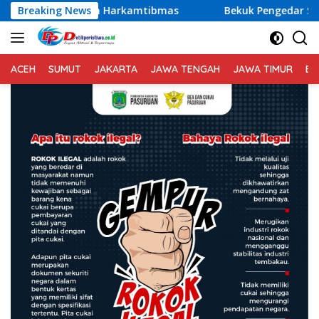
Langsung
kan Harkamtibmas
Breaking News
Bekuk Pengedar Sabu Lintas Lokasi di
ke
konten
ACEH
SUMUT
JAKARTA
JAWA TENGAH
JAWA TIMUR
BA