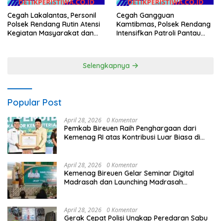
Cegah Lakalantas, Personil
Cegah Gangguan
Polsek Rendang Rutin Atensi
Kamtibmas, Polsek Rendang
Kegiatan Masyarakat dan
Intensifkan Patroli Pantau
Bantu Sebrangkan Siswa
Situasi Wilkumnya
Siswi Sekolah
Selengkapnya
Popular Post
April 28, 2026
0 Komentar
Pemkab Bireuen Raih Penghargaan dari
Kemenag RI atas Kontribusi Luar Biasa di
Sektor Keagamaan dan Pendidikan
April 28, 2026
0 Komentar
Kemenag Bireuen Gelar Seminar Digital
Madrasah dan Launching Madrasah
Unggulan Peringati Hardiknas 2026
April 28, 2026
0 Komentar
Gerak Cepat Polisi Ungkap Peredaran Sabu