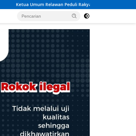
Rakyat Lintas Batas Usulkan Dana Rehab-Rekon Pascabencana 