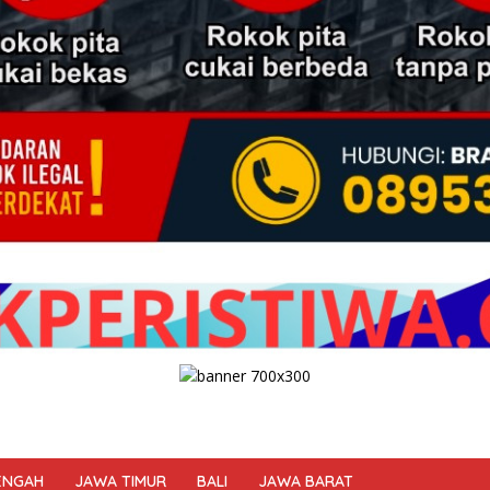
ENGAH
JAWA TIMUR
BALI
JAWA BARAT