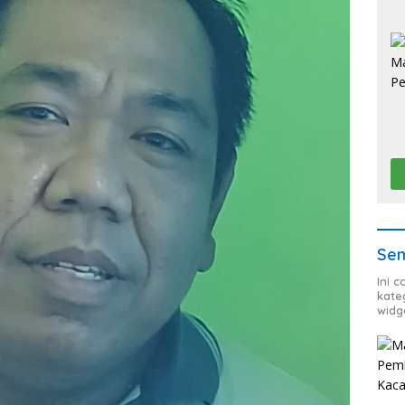
Sem
Ini 
kate
widg