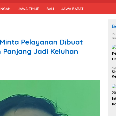
ENGAH
JAWA TIMUR
BALI
JAWA BARAT
B
In
an
Minta Pelayanan Dibuat
n Panjang Jadi Keluhan
Ag
Si
Ke
D