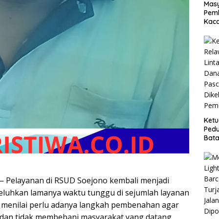
Masy
Pemb
Kaca
Ket
Pedu
Bata
Reh
Pasc
Dike
Peme
 Pelayanan di RSUD Soejono kembali menjadi
eluhkan lamanya waktu tunggu di sejumlah layanan
 menilai perlu adanya langkah pembenahan agar
if dan tidak membebani masyarakat yang datang