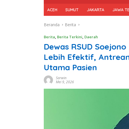
ACEH
SUMUT
JAKARTA
JAWA T
Beranda
Berita
Berita
,
Berita Terkini
,
Daerah
Dewas RSUD Soejono 
Lebih Efektif, Antrea
Utama Pasien
Sarwin
Mei 9, 2026