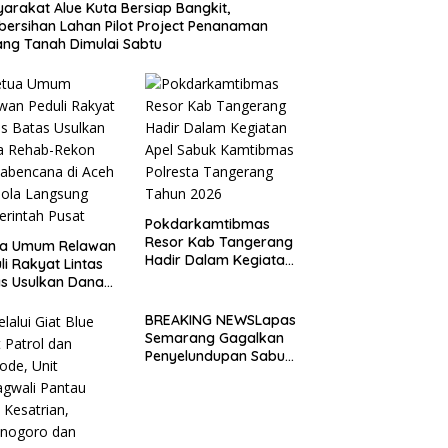
arakat Alue Kuta Bersiap Bangkit,
ersihan Lahan Pilot Project Penanaman
ng Tanah Dimulai Sabtu
Pokdarkamtibmas
Resor Kab Tangerang
ua Umum Relawan
Hadir Dalam Kegiatan
li Rakyat Lintas
Apel Sabuk
s Usulkan Dana
Kamtibmas Polresta
ab-Rekon
Tangerang Tahun
abencana di Aceh
BREAKING NEWSLapas
2026
lola Langsung
Semarang Gagalkan
rintah Pusat
Penyelundupan Sabu
dan Pil Koplo Lewat
Modus Lempar Paket,
DPD GERAM Jateng
Beri Dukungan Penuh