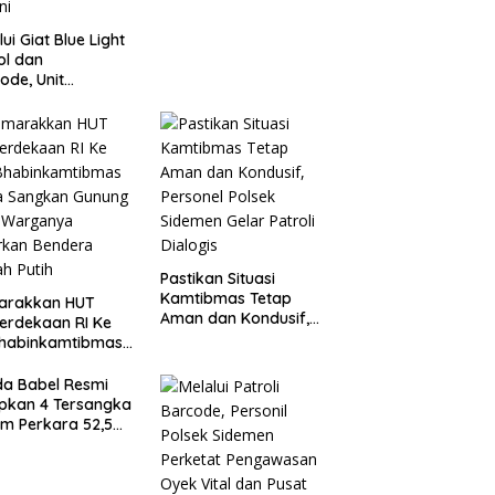
lui Giat Blue Light
ol dan
ode, Unit
agwali Pantau
n Kesatrian,
onogoro dan
ini
Pastikan Situasi
Kamtibmas Tetap
arakkan HUT
Aman dan Kondusif,
erdekaan RI Ke
Personel Polsek
Bhabinkamtibmas
Sidemen Gelar Patroli
a Sangkan
Dialogis
ung Ajak
da Babel Resmi
ganya Kibarkan
pkan 4 Tersangka
era Merah Putih
m Perkara 52,5
Pasir Timah Ilegal
elitung*