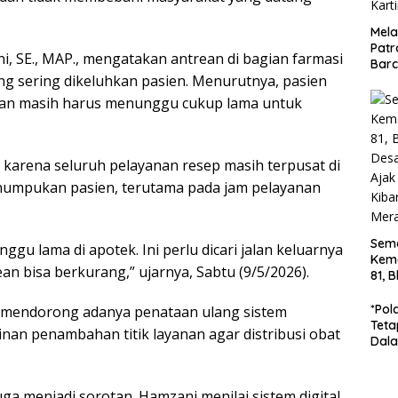
Mela
Patr
 SE., MAP., mengatakan antrean di bagian farmasi
Barc
ing sering dikeluhkan pasien. Menurutnya, pasien
Turj
Jala
saan masih harus menunggu cukup lama untuk
Dip
Kart
di karena seluruh pelayanan resep masih terpusat di
numpukan pasien, terutama pada jam pelayanan
Sem
nggu lama di apotek. Ini perlu dicari jalan keluarnya
Kem
an bisa berkurang,” ujarnya, Sabtu (9/5/2026).
81, 
Des
Gun
*Pol
s mendorong adanya penataan ulang sistem
War
Teta
an penambahan titik layanan agar distribusi obat
Bend
Dala
Ton 
Di B
uga menjadi sorotan. Hamzani menilai sistem digital