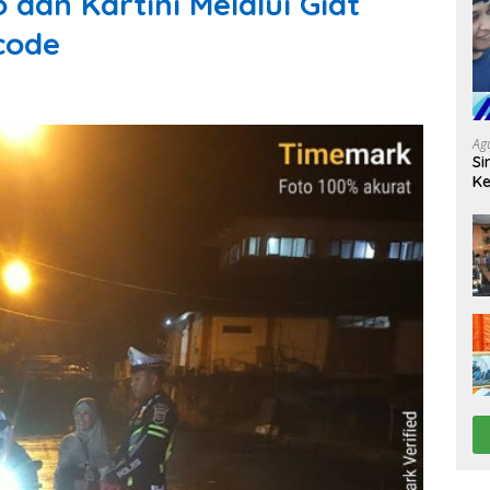
 dan Kartini Melalui Giat
rcode
Ag
Si
Ke
D