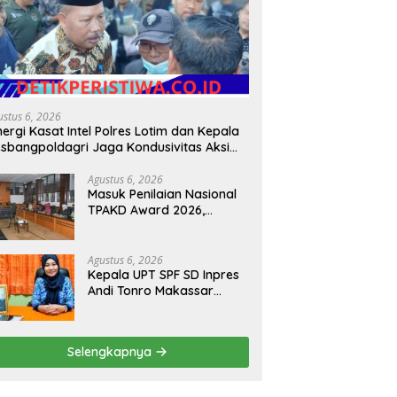
ustus 6, 2026
nergi Kasat Intel Polres Lotim dan Kepala
sbangpoldagri Jaga Kondusivitas Aksi
amai Masyarakat
Agustus 6, 2026
Masuk Penilaian Nasional
TPAKD Award 2026,
Lombok Timur Andalkan
Program Inklusi Keuangan
untuk Dongkrak
Agustus 6, 2026
Kesejahteraan Warga
Kepala UPT SPF SD Inpres
Andi Tonro Makassar
Prioritaskan Literasi dan
Pembenahan Fasilitas
Sekolah
Selengkapnya