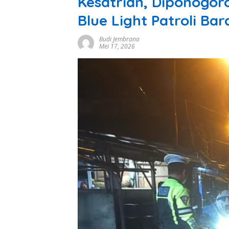
Kesatrian, Diponogoro
Blue Light Patroli Ba
Budi Jembrana
Mei 17, 2026