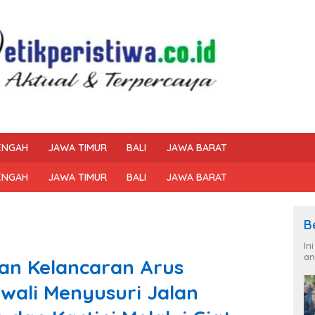
ENGAH
JAWA TIMUR
BALI
JAWA BARAT
ENGAH
JAWA TIMUR
BALI
JAWA BARAT
B
In
an
dan Kelancaran Arus
gwali Menyusuri Jalan