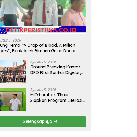
ustus 6, 2026
ung Tema “A Drop of Blood, A Million
pes”, Bank Aceh Bireuen Gelar Donor
rah dan Skrining Kesehatan Gratis
Agustus 5, 2026
Ground Breaking Kantor
DPD RI di Banten Digelar,
Kapolda Tegaskan
Komitmen Jaga
Kondusivitas Proyek
Agustus 5, 2026
MIO Lombok Timur
Siapkan Program Literasi
Terpadu di Lingkungan
Pesantren, Bekali Pelajar
Hadapi Era Digital
Selengkapnya