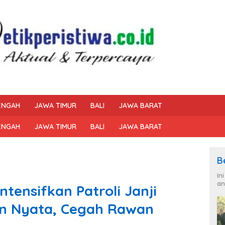
ENGAH
JAWA TIMUR
BALI
JAWA BARAT
ENGAH
JAWA TIMUR
BALI
JAWA BARAT
B
In
an
ntensifkan Patroli Janji
an Nyata, Cegah Rawan