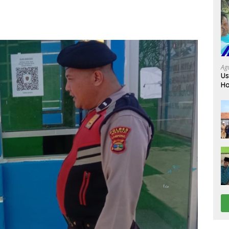
Ag
Us
Ho
Da