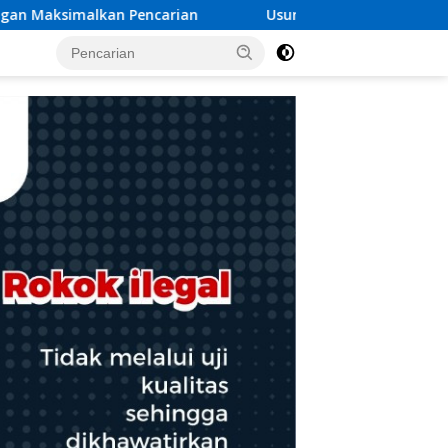
Usung Tema “A Drop of Blood, A Million Hopes”, Bank Aceh Bi