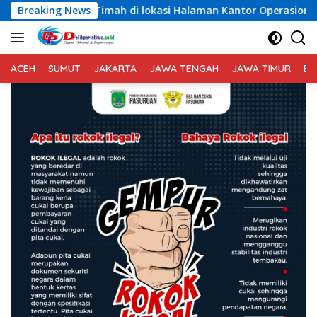
Langsung
ng Timah di lokasi Halaman Kantor Operasional PT.Timah Kec
Breaking News
ke
konten
ACEH
SUMUT
JAKARTA
JAWA TENGAH
JAWA TIMUR
BA