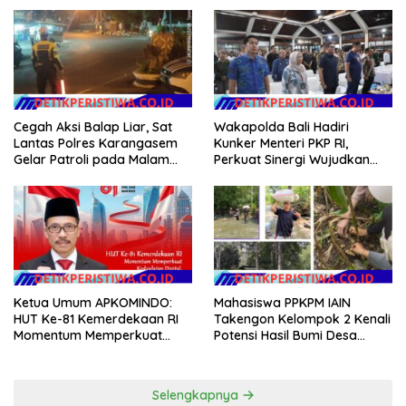
Cegah Aksi Balap Liar, Sat
Wakapolda Bali Hadiri
Lantas Polres Karangasem
Kunker Menteri PKP RI,
Gelar Patroli pada Malam
Perkuat Sinergi Wujudkan
Minggu
Hunian Layak bagi
Masyarakat
Ketua Umum APKOMINDO:
Mahasiswa PPKPM IAIN
HUT Ke-81 Kemerdekaan RI
Takengon Kelompok 2 Kenali
Momentum Memperkuat
Potensi Hasil Bumi Desa
Kedaulatan Digital, Inovasi
Pantan Nangka
Teknologi, dan Kepastian
Hukum Menuju Indonesia
Selengkapnya
Emas 2045