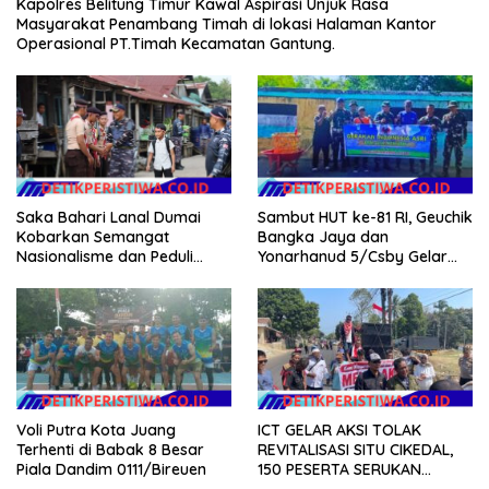
Kapolres Belitung Timur Kawal Aspirasi Unjuk Rasa
Masyarakat Penambang Timah di lokasi Halaman Kantor
Operasional PT.Timah Kecamatan Gantung.
Sambut HUT ke-81 RI, Geuchik
Saka Bahari Lanal Dumai
Bangka Jaya dan
Kobarkan Semangat
Yonarhanud 5/Csby Gelar
Nasionalisme dan Peduli
Gotong Royong dalam
Pesisir di Kampung Nelayan
Gerakan Indonesia Asri
Voli Putra Kota Juang
ICT GELAR AKSI TOLAK
Terhenti di Babak 8 Besar
REVITALISASI SITU CIKEDAL,
Piala Dandim 0111/Bireuen
150 PESERTA SERUKAN
EVALUASI APBD Rp9,49 MILIAR