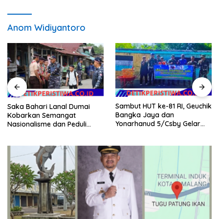
Anom Widiyantoro
Sambut HUT ke-81 RI, Geuchik
Saka Bahari Lanal Dumai
Bangka Jaya dan
Kobarkan Semangat
Yonarhanud 5/Csby Gelar
Nasionalisme dan Peduli
Gotong Royong dalam
Pesisir di Kampung Nelayan
Gerakan Indonesia Asri