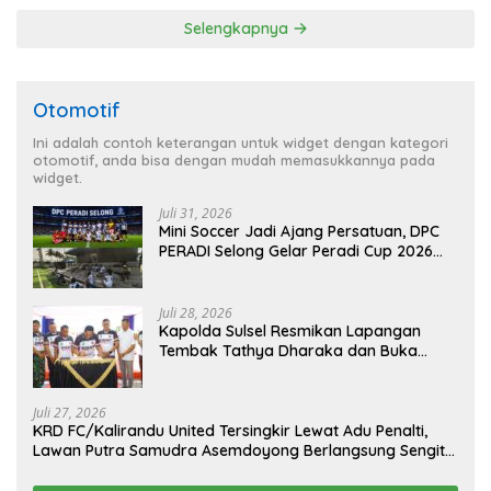
Hukum Menuju Indonesia
Selengkapnya
Emas 2045
Otomotif
Ini adalah contoh keterangan untuk widget dengan kategori
otomotif, anda bisa dengan mudah memasukkannya pada
widget.
Juli 31, 2026
Mini Soccer Jadi Ajang Persatuan, DPC
PERADI Selong Gelar Peradi Cup 2026
Sambut Hari Kemerdekaan
Juli 28, 2026
Kapolda Sulsel Resmikan Lapangan
Tembak Tathya Dharaka dan Buka
Kejuaraan Menembak Bupati Sidrap Cup
II Tahun 2026
Juli 27, 2026
KRD FC/Kalirandu United Tersingkir Lewat Adu Penalti,
Lawan Putra Samudra Asemdoyong Berlangsung Sengit
namun Tetap Kondusif