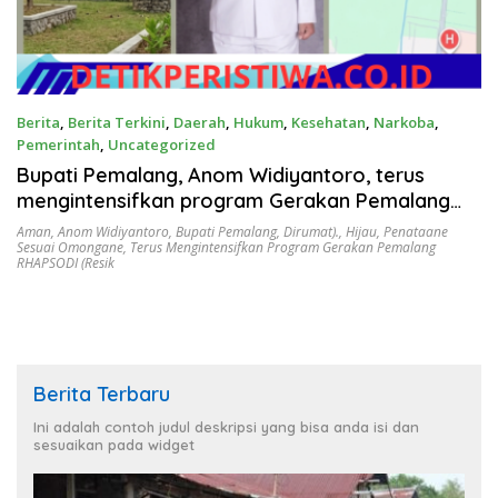
Berita
,
Berita Terkini
,
Daerah
,
Hukum
,
Kesehatan
,
Narkoba
,
Pemerintah
,
Uncategorized
Juni 13, 2026
Bupati Pemalang, Anom Widiyantoro, terus
mengintensifkan program Gerakan Pemalang
RHAPSODI (Resik, Hijau, Aman, Penataane
Aman
,
Anom Widiyantoro
,
Bupati Pemalang
,
Dirumat).
,
Hijau
,
Penataane
Sesuai Omongane
,
Terus Mengintensifkan Program Gerakan Pemalang
Sesuai Omongane, Dirumat).
RHAPSODI (Resik
Berita Terbaru
Ini adalah contoh judul deskripsi yang bisa anda isi dan
sesuaikan pada widget