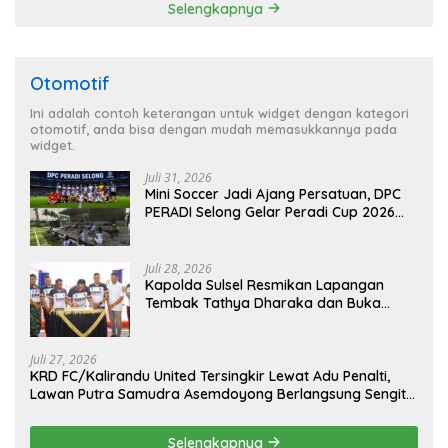
Selengkapnya
Emas 2045
Otomotif
Ini adalah contoh keterangan untuk widget dengan kategori
otomotif, anda bisa dengan mudah memasukkannya pada
widget.
Juli 31, 2026
Mini Soccer Jadi Ajang Persatuan, DPC
PERADI Selong Gelar Peradi Cup 2026
Sambut Hari Kemerdekaan
Juli 28, 2026
Kapolda Sulsel Resmikan Lapangan
Tembak Tathya Dharaka dan Buka
Kejuaraan Menembak Bupati Sidrap Cup
II Tahun 2026
Juli 27, 2026
KRD FC/Kalirandu United Tersingkir Lewat Adu Penalti,
Lawan Putra Samudra Asemdoyong Berlangsung Sengit
namun Tetap Kondusif
Selengkapnya