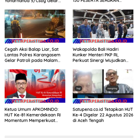
150 PESERTA SERUKAN
Yonarhanud 5/Csby Gelar
EVALUASI APBD Rp9,49 MILIAR
Gotong Royong dalam
Gerakan Indonesia Asri
Cegah Aksi Balap Liar, Sat
Wakapolda Bali Hadiri
Lantas Polres Karangasem
Kunker Menteri PKP RI,
Gelar Patroli pada Malam
Perkuat Sinergi Wujudkan
Minggu
Hunian Layak bagi
Masyarakat
Ketua Umum APKOMINDO:
Satupena.co.id Tetapkan HUT
HUT Ke-81 Kemerdekaan RI
Ke-4 Digelar 22 Agustus 2026
Momentum Memperkuat
di Aceh Tengah
Kedaulatan Digital, Inovasi
Teknologi, dan Kepastian
Hukum Menuju Indonesia