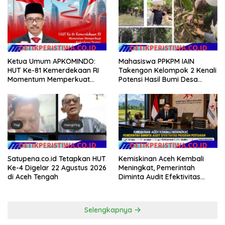
Ketua Umum APKOMINDO:
Mahasiswa PPKPM IAIN
HUT Ke-81 Kemerdekaan RI
Takengon Kelompok 2 Kenali
Momentum Memperkuat
Potensi Hasil Bumi Desa
Kedaulatan Digital, Inovasi
Pantan Nangka
Teknologi, dan Kepastian
Hukum Menuju Indonesia
Emas 2045
Satupena.co.id Tetapkan HUT
Kemiskinan Aceh Kembali
Ke-4 Digelar 22 Agustus 2026
Meningkat, Pemerintah
di Aceh Tengah
Diminta Audit Efektivitas
Program Pertanian
Selengkapnya