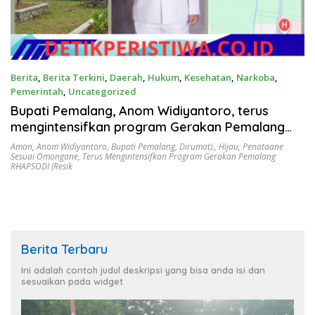
Berita
,
Berita Terkini
,
Daerah
,
Hukum
,
Kesehatan
,
Narkoba
,
Pemerintah
,
Uncategorized
Juni 13, 2026
Bupati Pemalang, Anom Widiyantoro, terus
mengintensifkan program Gerakan Pemalang
RHAPSODI (Resik, Hijau, Aman, Penataane
Aman
,
Anom Widiyantoro
,
Bupati Pemalang
,
Dirumat).
,
Hijau
,
Penataane
Sesuai Omongane
,
Terus Mengintensifkan Program Gerakan Pemalang
Sesuai Omongane, Dirumat).
RHAPSODI (Resik
Berita Terbaru
Ini adalah contoh judul deskripsi yang bisa anda isi dan
sesuaikan pada widget