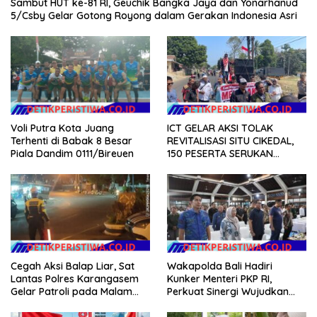
Sambut HUT ke-81 RI, Geuchik Bangka Jaya dan Yonarhanud
5/Csby Gelar Gotong Royong dalam Gerakan Indonesia Asri
ICT GELAR AKSI TOLAK
Voli Putra Kota Juang
REVITALISASI SITU CIKEDAL,
Terhenti di Babak 8 Besar
150 PESERTA SERUKAN
Piala Dandim 0111/Bireuen
EVALUASI APBD Rp9,49 MILIAR
Cegah Aksi Balap Liar, Sat
Wakapolda Bali Hadiri
Lantas Polres Karangasem
Kunker Menteri PKP RI,
Gelar Patroli pada Malam
Perkuat Sinergi Wujudkan
Minggu
Hunian Layak bagi
Masyarakat