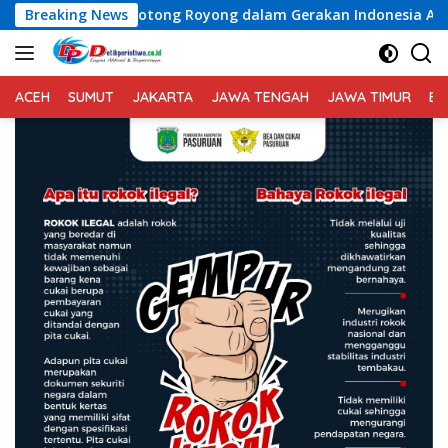
Langsung
lar Gotong Royong dalam Gerakan Indonesia Asri
Breaking News
Voli 
ke
konten
ACEH
SUMUT
JAKARTA
JAWA TENGAH
JAWA TIMUR
BA