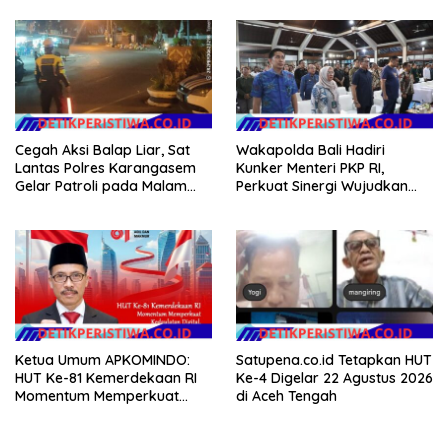
Gerakan Indonesia Asri
Cegah Aksi Balap Liar, Sat
Wakapolda Bali Hadiri
Lantas Polres Karangasem
Kunker Menteri PKP RI,
Gelar Patroli pada Malam
Perkuat Sinergi Wujudkan
Minggu
Hunian Layak bagi
Masyarakat
Ketua Umum APKOMINDO:
Satupena.co.id Tetapkan HUT
HUT Ke-81 Kemerdekaan RI
Ke-4 Digelar 22 Agustus 2026
Momentum Memperkuat
di Aceh Tengah
Kedaulatan Digital, Inovasi
Teknologi, dan Kepastian