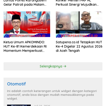
Lantas Polres Karangasem
Kunker Menteri PKP RI,
Gelar Patroli pada Malam
Perkuat Sinergi Wujudkan
Minggu
Hunian Layak bagi
Masyarakat
Ketua Umum APKOMINDO:
Satupena.co.id Tetapkan HUT
HUT Ke-81 Kemerdekaan RI
Ke-4 Digelar 22 Agustus 2026
Momentum Memperkuat
di Aceh Tengah
Kedaulatan Digital, Inovasi
Teknologi, dan Kepastian
Hukum Menuju Indonesia
Selengkapnya
Emas 2045
Otomotif
Ini adalah contoh keterangan untuk widget dengan kategori
otomotif, anda bisa dengan mudah memasukkannya pada
widget.