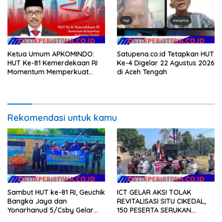
Ketua Umum APKOMINDO:
Satupena.co.id Tetapkan HUT
HUT Ke-81 Kemerdekaan RI
Ke-4 Digelar 22 Agustus 2026
Momentum Memperkuat
di Aceh Tengah
Kedaulatan Digital, Inovasi
Teknologi, dan Kepastian
Hukum Menuju Indonesia
Emas 2045
Rekomendasi untuk kamu
Sambut HUT ke-81 RI, Geuchik
ICT GELAR AKSI TOLAK
Bangka Jaya dan
REVITALISASI SITU CIKEDAL,
Yonarhanud 5/Csby Gelar
150 PESERTA SERUKAN
Gotong Royong dalam
EVALUASI APBD Rp9,49 MILIAR