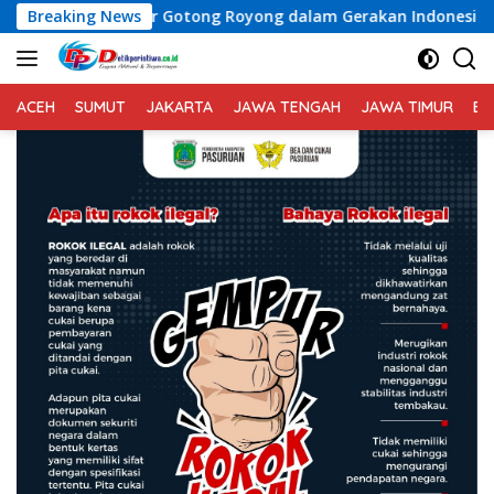
Langsung
otong Royong dalam Gerakan Indonesia Asri
Breaking News
Voli Putra
ke
konten
ACEH
SUMUT
JAKARTA
JAWA TENGAH
JAWA TIMUR
BA