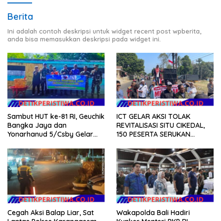
Berita
Ini adalah contoh deskripsi untuk widget recent post wpberita,
anda bisa memasukkan deskripsi pada widget ini.
Sambut HUT ke-81 RI, Geuchik
ICT GELAR AKSI TOLAK
Bangka Jaya dan
REVITALISASI SITU CIKEDAL,
Yonarhanud 5/Csby Gelar
150 PESERTA SERUKAN
Gotong Royong dalam
EVALUASI APBD Rp9,49 MILIAR
Gerakan Indonesia Asri
Cegah Aksi Balap Liar, Sat
Wakapolda Bali Hadiri