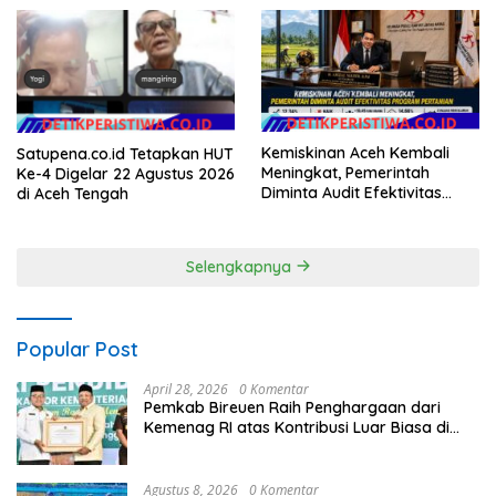
Teknologi, dan Kepastian
Hukum Menuju Indonesia
Emas 2045
Kemiskinan Aceh Kembali
Satupena.co.id Tetapkan HUT
Meningkat, Pemerintah
Ke-4 Digelar 22 Agustus 2026
Diminta Audit Efektivitas
di Aceh Tengah
Program Pertanian
Selengkapnya
Popular Post
April 28, 2026
0 Komentar
Pemkab Bireuen Raih Penghargaan dari
Kemenag RI atas Kontribusi Luar Biasa di
Sektor Keagamaan dan Pendidikan
Agustus 8, 2026
0 Komentar