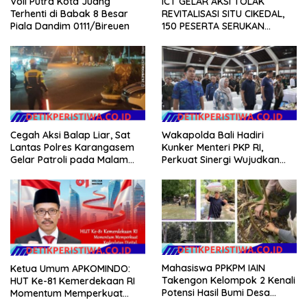
Voli Putra Kota Juang
ICT GELAR AKSI TOLAK
Terhenti di Babak 8 Besar
REVITALISASI SITU CIKEDAL,
Piala Dandim 0111/Bireuen
150 PESERTA SERUKAN
EVALUASI APBD Rp9,49 MILIAR
Cegah Aksi Balap Liar, Sat
Wakapolda Bali Hadiri
Lantas Polres Karangasem
Kunker Menteri PKP RI,
Gelar Patroli pada Malam
Perkuat Sinergi Wujudkan
Minggu
Hunian Layak bagi
Masyarakat
Mahasiswa PPKPM IAIN
Ketua Umum APKOMINDO:
Takengon Kelompok 2 Kenali
HUT Ke-81 Kemerdekaan RI
Potensi Hasil Bumi Desa
Momentum Memperkuat
Pantan Nangka
Kedaulatan Digital, Inovasi