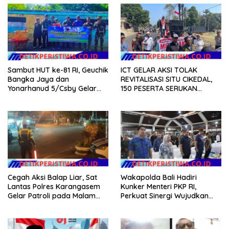
Sambut HUT ke-81 RI, Geuchik
ICT GELAR AKSI TOLAK
Bangka Jaya dan
REVITALISASI SITU CIKEDAL,
Yonarhanud 5/Csby Gelar
150 PESERTA SERUKAN
Gotong Royong dalam
EVALUASI APBD Rp9,49 MILIAR
Gerakan Indonesia Asri
Cegah Aksi Balap Liar, Sat
Wakapolda Bali Hadiri
Lantas Polres Karangasem
Kunker Menteri PKP RI,
Gelar Patroli pada Malam
Perkuat Sinergi Wujudkan
Minggu
Hunian Layak bagi
Masyarakat