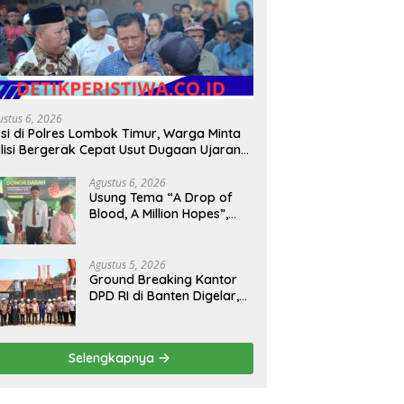
ustus 6, 2026
si di Polres Lombok Timur, Warga Minta
lisi Bergerak Cepat Usut Dugaan Ujaran
bencian terhadap Bupati
Agustus 6, 2026
Usung Tema “A Drop of
Blood, A Million Hopes”,
Bank Aceh Bireuen Gelar
Donor Darah dan Skrining
Kesehatan Gratis
Agustus 5, 2026
Ground Breaking Kantor
DPD RI di Banten Digelar,
Kapolda Tegaskan
Komitmen Jaga
Kondusivitas Proyek
Selengkapnya