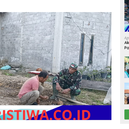
Ag
Ak
Po
Ke