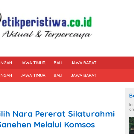
ENGAH
JAWA TIMUR
BALI
JAWA BARAT
ENGAH
JAWA TIMUR
BALI
JAWA BARAT
B
In
an
lih Nara Pererat Silaturahmi
anehen Melalui Komsos