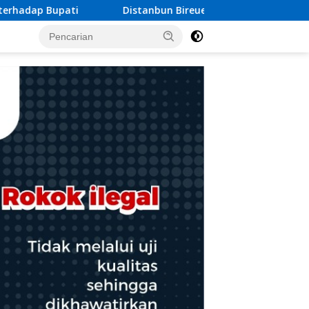
Bireuen Gelar Temu Ramah Bersama Penerima Program Cetak Saw