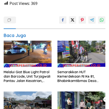
Post Views:
369
Baca Juga
Melalui Giat Blue Light Patrol
Semarakkan HUT
dan Barcode, Unit Turjagwali
Kemerdekaan RI Ke 81,
Pantau Jalan Kesatrian,
Bhabinkamtibmas Desa
Diponogoro dan Kartini
Sangkan Gunung Ajak
Warganya Kibarkan Bendera
Merah Putih