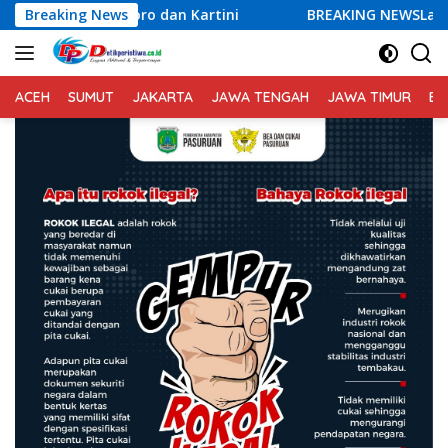
Langsung
an Kartini
Breaking News
BREAKING NEWSLapas Semarang Gagalkan Pe
ke
konten
ACEH
SUMUT
JAKARTA
JAWA TENGAH
JAWA TIMUR
BA