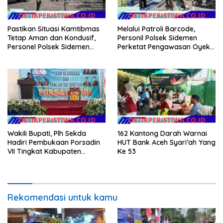
Pastikan Situasi Kamtibmas
Melalui Patroli Barcode,
Tetap Aman dan Kondusif,
Personil Polsek Sidemen
Personel Polsek Sidemen
Perketat Pengawasan Oyek
Gelar Patroli Dialogis
Vital dan Pusat Keramaian
Wakili Bupati, Plh Sekda
162 Kantong Darah Warnai
Hadiri Pembukaan Porsadin
HUT Bank Aceh Syari’ah Yang
VII Tingkat Kabupaten
Ke 53
Labuhanbatu
Rekomendasi untuk kamu