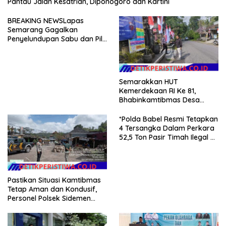
Pantau Jalan Kesatrian, Diponogoro dan Kartini
BREAKING NEWSLapas
Semarang Gagalkan
Penyelundupan Sabu dan Pil
Koplo Lewat Modus Lempar
Paket, DPD GERAM Jateng
Beri Dukungan Penuh
Semarakkan HUT
Kemerdekaan RI Ke 81,
Bhabinkamtibmas Desa
Sangkan Gunung Ajak
Warganya Kibarkan Bendera
*Polda Babel Resmi Tetapkan
Merah Putih
4 Tersangka Dalam Perkara
52,5 Ton Pasir Timah Ilegal Di
Belitung*
Pastikan Situasi Kamtibmas
Tetap Aman dan Kondusif,
Personel Polsek Sidemen
Gelar Patroli Dialogis