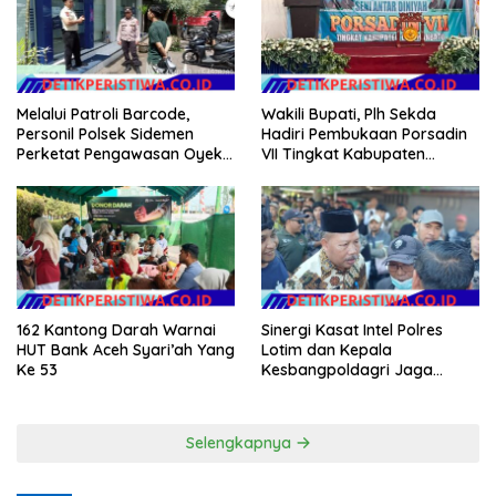
Melalui Patroli Barcode,
Wakili Bupati, Plh Sekda
Personil Polsek Sidemen
Hadiri Pembukaan Porsadin
Perketat Pengawasan Oyek
VII Tingkat Kabupaten
Vital dan Pusat Keramaian
Labuhanbatu
162 Kantong Darah Warnai
Sinergi Kasat Intel Polres
HUT Bank Aceh Syari’ah Yang
Lotim dan Kepala
Ke 53
Kesbangpoldagri Jaga
Kondusivitas Aksi Damai
Masyarakat
Selengkapnya