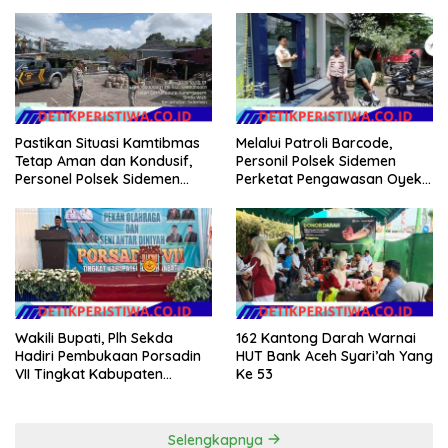
Diponogoro dan Kartini
Sangkan Gunung Ajak
Warganya Kibarkan Bendera
Merah Putih
Pastikan Situasi Kamtibmas
Melalui Patroli Barcode,
Tetap Aman dan Kondusif,
Personil Polsek Sidemen
Personel Polsek Sidemen
Perketat Pengawasan Oyek
Gelar Patroli Dialogis
Vital dan Pusat Keramaian
Wakili Bupati, Plh Sekda
162 Kantong Darah Warnai
Hadiri Pembukaan Porsadin
HUT Bank Aceh Syari’ah Yang
VII Tingkat Kabupaten
Ke 53
Labuhanbatu
Selengkapnya