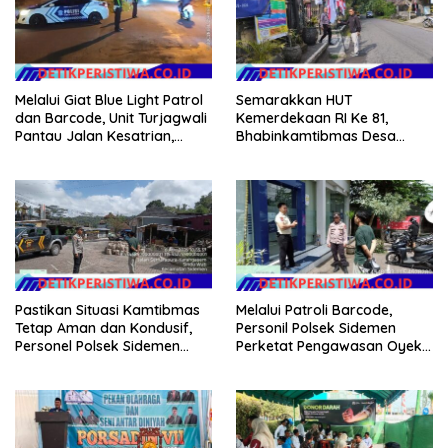
Melalui Giat Blue Light Patrol
Semarakkan HUT
dan Barcode, Unit Turjagwali
Kemerdekaan RI Ke 81,
Pantau Jalan Kesatrian,
Bhabinkamtibmas Desa
Diponogoro dan Kartini
Sangkan Gunung Ajak
Warganya Kibarkan Bendera
Merah Putih
Pastikan Situasi Kamtibmas
Melalui Patroli Barcode,
Tetap Aman dan Kondusif,
Personil Polsek Sidemen
Personel Polsek Sidemen
Perketat Pengawasan Oyek
Gelar Patroli Dialogis
Vital dan Pusat Keramaian