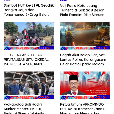
Sambut HUT ke-81 RI, Geuchik
Voli Putra Kota Juang
Bangka Jaya dan
Terhenti di Babak 8 Besar
Yonarhanud 5/Csby Gelar
Piala Dandim 0111/Bireuen
Gotong Royong dalam
Gerakan Indonesia Asri
ICT GELAR AKSI TOLAK
Cegah Aksi Balap Liar, Sat
REVITALISASI SITU CIKEDAL,
Lantas Polres Karangasem
150 PESERTA SERUKAN
Gelar Patroli pada Malam
EVALUASI APBD Rp9,49 MILIAR
Minggu
Wakapolda Bali Hadiri
Ketua Umum APKOMINDO:
Kunker Menteri PKP RI,
HUT Ke-81 Kemerdekaan RI
Perkuat Sinergi Wujudkan
Momentum Memperkuat