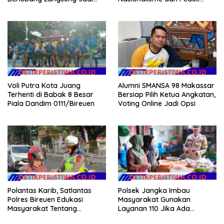
Perhatian
Pesisir di Kampung Nelayan
Voli Putra Kota Juang
Alumni SMANSA 98 Makassar
Terhenti di Babak 8 Besar
Bersiap Pilih Ketua Angkatan,
Piala Dandim 0111/Bireuen
Voting Online Jadi Opsi
Polantas Karib, Satlantas
Polsek Jangka Imbau
Polres Bireuen Edukasi
Masyarakat Gunakan
Masyarakat Tentang
Layanan 110 Jika Ada
Ketertiban Berlalu Lintas
Gangguan Keamanan