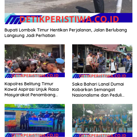
Bupati Lombok Timur Hentikan Perjalanan, Jalan Berlubang
Langsung Jadi Perhatian
Kapolres Belitung Timur
Saka Bahari Lanal Dumai
Kawal Aspirasi Unjuk Rasa
Kobarkan Semangat
Masyarakat Penambang
Nasionalisme dan Peduli
Timah di lokasi Halaman
Pesisir di Kampung Nelayan
Kantor Operasional PT.Timah
Kecamatan Gantung.