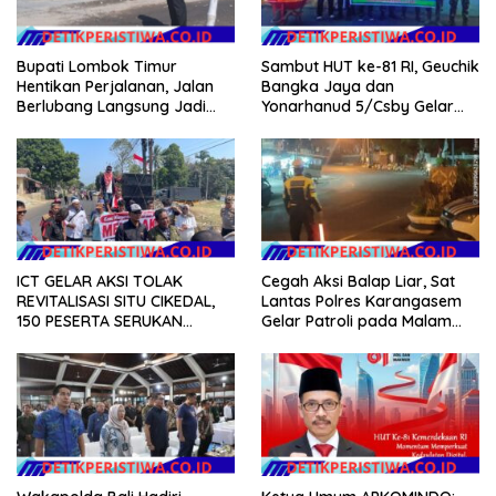
Sambut HUT ke-81 RI, Geuchik
Bupati Lombok Timur
Bangka Jaya dan
Hentikan Perjalanan, Jalan
Yonarhanud 5/Csby Gelar
Berlubang Langsung Jadi
Gotong Royong dalam
Perhatian
Gerakan Indonesia Asri
ICT GELAR AKSI TOLAK
Cegah Aksi Balap Liar, Sat
REVITALISASI SITU CIKEDAL,
Lantas Polres Karangasem
150 PESERTA SERUKAN
Gelar Patroli pada Malam
EVALUASI APBD Rp9,49 MILIAR
Minggu