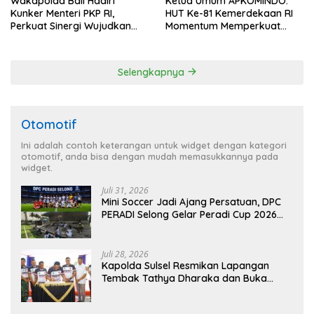
Wakapolda Bali Hadiri
Ketua Umum APKOMINDO:
Kunker Menteri PKP RI,
HUT Ke-81 Kemerdekaan RI
Perkuat Sinergi Wujudkan
Momentum Memperkuat
Hunian Layak bagi
Kedaulatan Digital, Inovasi
Masyarakat
Teknologi, dan Kepastian
Hukum Menuju Indonesia
Selengkapnya
Emas 2045
Otomotif
Ini adalah contoh keterangan untuk widget dengan kategori
otomotif, anda bisa dengan mudah memasukkannya pada
widget.
Juli 31, 2026
Mini Soccer Jadi Ajang Persatuan, DPC
PERADI Selong Gelar Peradi Cup 2026
Sambut Hari Kemerdekaan
Juli 28, 2026
Kapolda Sulsel Resmikan Lapangan
Tembak Tathya Dharaka dan Buka
Kejuaraan Menembak Bupati Sidrap Cup
II Tahun 2026