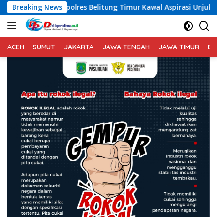
Langsung
lres Belitung Timur Kawal Aspirasi Unjuk Rasa Masyarakat Pe
Breaking News
ke
konten
ACEH
SUMUT
JAKARTA
JAWA TENGAH
JAWA TIMUR
BA