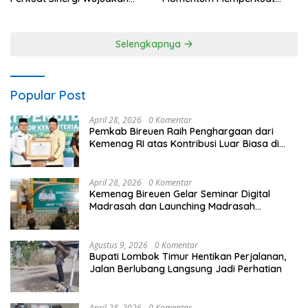
Hunian Layak bagi
Kedaulatan Digital, Inovasi
Masyarakat
Teknologi, dan Kepastian
Hukum Menuju Indonesia
Selengkapnya
Emas 2045
Popular Post
April 28, 2026
0 Komentar
Pemkab Bireuen Raih Penghargaan dari
Kemenag RI atas Kontribusi Luar Biasa di
Sektor Keagamaan dan Pendidikan
April 28, 2026
0 Komentar
Kemenag Bireuen Gelar Seminar Digital
Madrasah dan Launching Madrasah
Unggulan Peringati Hardiknas 2026
Agustus 9, 2026
0 Komentar
Bupati Lombok Timur Hentikan Perjalanan,
Jalan Berlubang Langsung Jadi Perhatian
April 28, 2026
0 Komentar