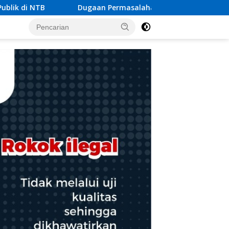
han Limbah SPPG Saketi, FORJA Banten Dorong BGN Lakukan A