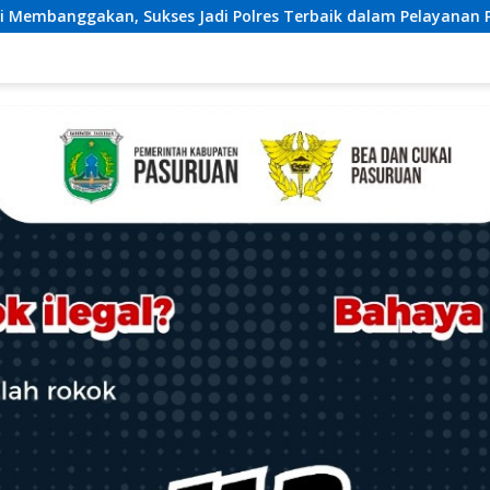
rbaik dalam Pelayanan Publik di NTB
Dugaan Permasala