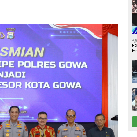
Ag
Po
Me
da