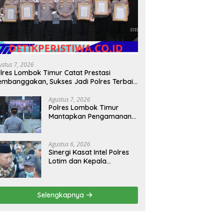
ustus 7, 2026
lres Lombok Timur Catat Prestasi
mbanggakan, Sukses Jadi Polres Terbaik
lam Pelayanan Publik di NTB
Agustus 7, 2026
Polres Lombok Timur
Mantapkan Pengamanan
HUT RI ke-81, Antisipasi
Kerawanan hingga
Sambut Agenda Kapolri
Agustus 6, 2026
Sinergi Kasat Intel Polres
Lotim dan Kepala
Kesbangpoldagri Jaga
Kondusivitas Aksi Damai
Masyarakat
Selengkapnya