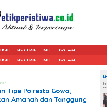
ENGAH
JAWA TIMUR
BALI
JAWA BARAT
ENGAH
JAWA TIMUR
BALI
JAWA BARAT
B
atan
In
an
n Tipe Polresta Gowa,
nkan Amanah dan Tanggung