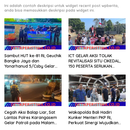
Ini adalah contoh deskripsi untuk widget recent post wpberita,
anda bisa memasukkan deskripsi pada widget ini.
Sambut HUT ke-81 RI, Geuchik
ICT GELAR AKSI TOLAK
Bangka Jaya dan
REVITALISASI SITU CIKEDAL,
Yonarhanud 5/Csby Gelar
150 PESERTA SERUKAN
Gotong Royong dalam
EVALUASI APBD Rp9,49 MILIAR
Gerakan Indonesia Asri
Cegah Aksi Balap Liar, Sat
Wakapolda Bali Hadiri
Lantas Polres Karangasem
Kunker Menteri PKP RI,
Gelar Patroli pada Malam
Perkuat Sinergi Wujudkan
Minggu
Hunian Layak bagi