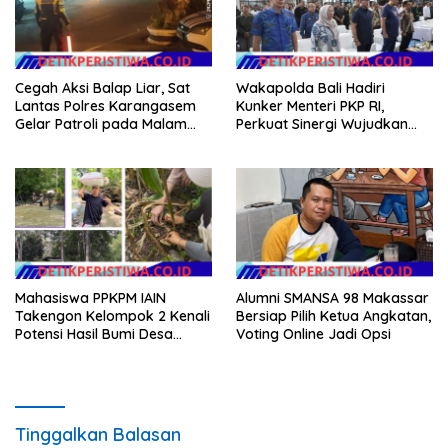
Cegah Aksi Balap Liar, Sat
Wakapolda Bali Hadiri
Lantas Polres Karangasem
Kunker Menteri PKP RI,
Gelar Patroli pada Malam
Perkuat Sinergi Wujudkan
Minggu
Hunian Layak bagi
Masyarakat
Mahasiswa PPKPM IAIN
Alumni SMANSA 98 Makassar
Takengon Kelompok 2 Kenali
Bersiap Pilih Ketua Angkatan,
Potensi Hasil Bumi Desa
Voting Online Jadi Opsi
Pantan Nangka
Tinggalkan Balasan