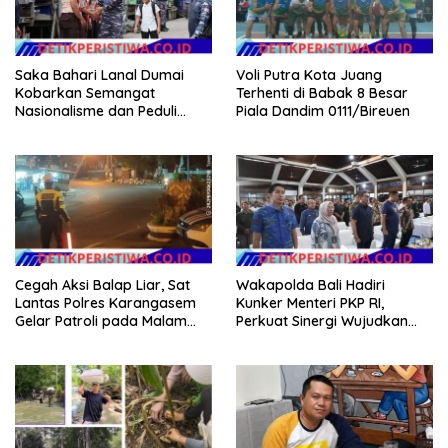
Saka Bahari Lanal Dumai
Voli Putra Kota Juang
Kobarkan Semangat
Terhenti di Babak 8 Besar
Nasionalisme dan Peduli
Piala Dandim 0111/Bireuen
Pesisir di Kampung Nelayan
Cegah Aksi Balap Liar, Sat
Wakapolda Bali Hadiri
Lantas Polres Karangasem
Kunker Menteri PKP RI,
Gelar Patroli pada Malam
Perkuat Sinergi Wujudkan
Minggu
Hunian Layak bagi
Masyarakat