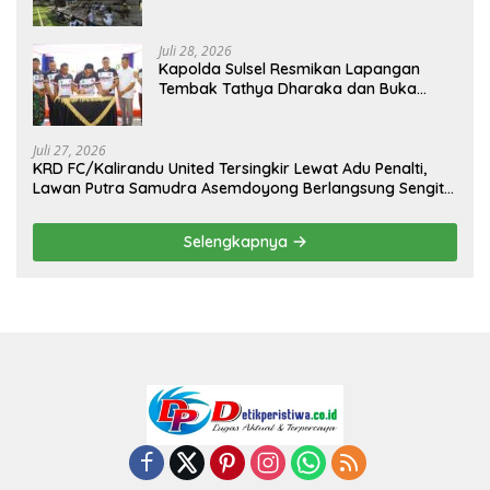
Sambut Hari Kemerdekaan
Juli 28, 2026
Kapolda Sulsel Resmikan Lapangan
Tembak Tathya Dharaka dan Buka
Kejuaraan Menembak Bupati Sidrap Cup
II Tahun 2026
Juli 27, 2026
KRD FC/Kalirandu United Tersingkir Lewat Adu Penalti,
Lawan Putra Samudra Asemdoyong Berlangsung Sengit
namun Tetap Kondusif
Selengkapnya