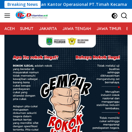
Langsung
antor Operasional PT.Timah Kecamatan Gantung.
Breaking News
Saka 
ke
konten
ACEH
SUMUT
JAKARTA
JAWA TENGAH
JAWA TIMUR
BA