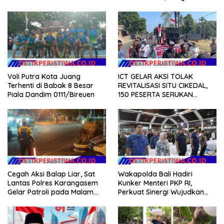
Gotong Royong dalam
Pesisir di Kampung Nelayan
Gerakan Indonesia Asri
ICT GELAR AKSI TOLAK
Voli Putra Kota Juang
REVITALISASI SITU CIKEDAL,
Terhenti di Babak 8 Besar
150 PESERTA SERUKAN
Piala Dandim 0111/Bireuen
EVALUASI APBD Rp9,49 MILIAR
Cegah Aksi Balap Liar, Sat
Wakapolda Bali Hadiri
Lantas Polres Karangasem
Kunker Menteri PKP RI,
Gelar Patroli pada Malam
Perkuat Sinergi Wujudkan
Minggu
Hunian Layak bagi
Masyarakat