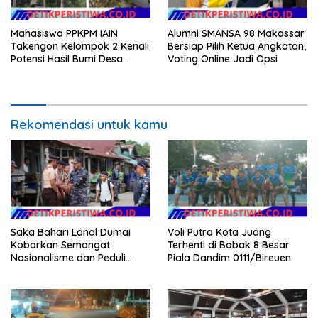
Mahasiswa PPKPM IAIN
Alumni SMANSA 98 Makassar
Takengon Kelompok 2 Kenali
Bersiap Pilih Ketua Angkatan,
Potensi Hasil Bumi Desa
Voting Online Jadi Opsi
Pantan Nangka
Rekomendasi untuk kamu
Saka Bahari Lanal Dumai
Voli Putra Kota Juang
Kobarkan Semangat
Terhenti di Babak 8 Besar
Nasionalisme dan Peduli
Piala Dandim 0111/Bireuen
Pesisir di Kampung Nelayan