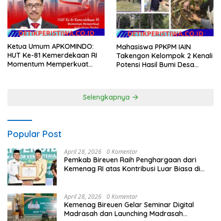
Ketua Umum APKOMINDO:
Mahasiswa PPKPM IAIN
HUT Ke-81 Kemerdekaan RI
Takengon Kelompok 2 Kenali
Momentum Memperkuat
Potensi Hasil Bumi Desa
Kedaulatan Digital, Inovasi
Pantan Nangka
Teknologi, dan Kepastian
Hukum Menuju Indonesia
Selengkapnya
Emas 2045
Popular Post
April 28, 2026
0 Komentar
Pemkab Bireuen Raih Penghargaan dari
Kemenag RI atas Kontribusi Luar Biasa di
Sektor Keagamaan dan Pendidikan
April 28, 2026
0 Komentar
Kemenag Bireuen Gelar Seminar Digital
Madrasah dan Launching Madrasah